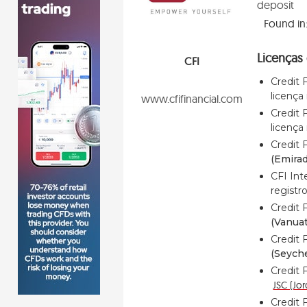
deposit
Found in
Licenças 
CFI
Credit 
licença
www.cfifinancial.com
Credit 
licença
Credit 
(Emira
CFI Int
registr
Credit 
(Vanua
Credit 
(Seyche
Credit 
JSC (Jor
Credit 