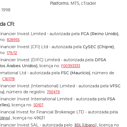
Platforms:
MT5, cTrader
:
1998
da CFI:
Financier Invest Limited - autorizada pela
FCA (Reino Unido)
,
 no
828955
Financier Invest (CFI) Ltd - autorizada pela
CySEC (Chipre)
,
 no
179/12
Financier Invest (DIFC) Limited - autorizada pela
DFSA
dos Árabes Unidos)
, licença no
F00393333
ernational Ltd - autorizada pela
FSC (Maurício)
, número de
o
C161178
Financier Invest (International) Limited - autorizada pela
VFSC
tu)
, número de registro
700479
Financier Invest International Limited - autorizada pela
FSA
lles)
, licença no
SD107
Financial Invest for Financial Brokerage LTD - autorizada pela
dânia)
, licença no 49631
Financier Invest SAL - autorizada pelo
BDL (Líbano)
, licença no