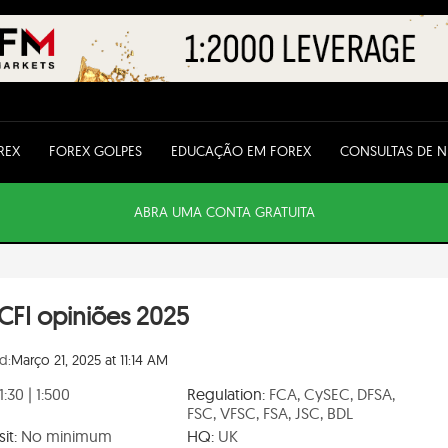
REX
FOREX GOLPES
EDUCAÇÃO EM FOREX
CONSULTAS DE 
ABRA UMA CONTA GRATUITA
CFI opiniões 2025
d:
Março 21, 2025 at 11:14 AM
1:30 | 1:500
Regulation:
FCA, CySEC, DFSA,
FSC, VFSC, FSA, JSC, BDL
it:
No minimum
HQ:
UK