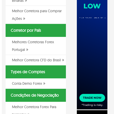
Binarias
Melhor Corretora para Comprar
Ações
Corretor por País
Melhores Corretoras Forex
Portugal
Melhor Corretora CFD do Brasil
Types de Comptes
Conta Demo Forex
Condições de Negociação
Melhor Corretora Forex Para