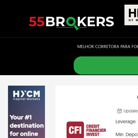
Skip
to
content
MELHOR CORRETORA PARA FO
Update
Leverage:
Min. Depos