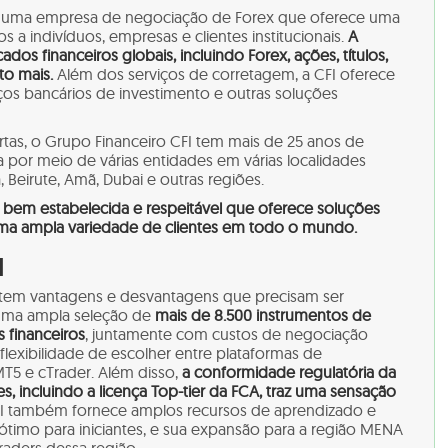
I) é uma empresa de negociação de Forex que oferece uma
s a indivíduos, empresas e clientes institucionais.
A
dos financeiros globais, incluindo Forex, ações, títulos,
to mais.
Além dos serviços de corretagem, a CFI oferece
ços bancários de investimento e outras soluções
s, o Grupo Financeiro CFI tem mais de 25 anos de
a por meio de várias entidades em várias localidades
 Beirute, Amã, Dubai e outras regiões.
a bem estabelecida e respeitável que oferece soluções
uma ampla variedade de clientes em todo o mundo.
I
I tem vantagens e desvantagens que precisam ser
e uma ampla seleção de
mais de 8.500 instrumentos de
 financeiros
, juntamente com custos de negociação
flexibilidade de escolher entre plataformas de
5 e cTrader. Além disso,
a conformidade regulatória da
s, incluindo a licença Top-tier da FCA, traz uma sensação
I também fornece amplos recursos de aprendizado e
 ótimo para iniciantes, e sua expansão para a região MENA