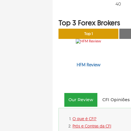
40
Top 3 Forex Brokers
Top 1
HFM Review
Our Review
CFI Opiniões
O que é CFI?
Prós e Contras da CFI