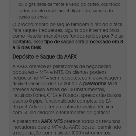
ou digitalizada da frente e verso do cartão, ocultando
todos, exceto os últimos 4 dígitos do número do
cartão ao enviar.
O procedimento de saque também é rápido e fácil.
Para saques frequentes, alguns dos intermediários
como Neteller mantêm os fundos retidos por 7 dias
portanto, esse tipo de saque será processado em 8
a 15 dias úteis
.
Depósito e Saque da AAFX
A AAFX oferece as plataformas de negociação
populares – MT4 e MT5. Os clientes podem
negociar no MT4 sem requotes, com alavancagem
flexível variando de 1:1 a 2000:1. A
plataforma MT4
oferece acesso a mais de 100 instrumentos,
incluindo Forex, CFDs e Futuros, spreads tão baixos
quanto 0 pips, funcionalidade completa de EA
(Expert Advisor), ferramentas de análise técnica
com 50 indicadores e ferramentas de gráficos.
A plataforma
AAFX MT5
oferece todos os recursos
inovadores que o MT4 da AAFX possui, permitindo
a negociação com mais de 1000 instrumentos,