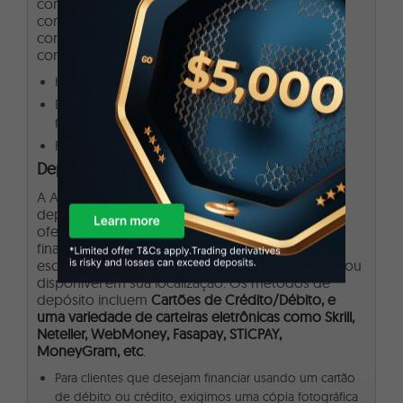
com regulamentações rigorosas e ótimas
condições de negociação. Selecionamos boas
corretoras e opções confiáveis para a sua
comparação abaixo:
HFM – Boa para negociação de moedas
Dukascopy – Excelente para negociação de ações,
futuros
FXTM – Boa para iniciantes
Depósito e Saque da AAFX
A AAFX oferece depósitos rápidos e simples. O
depósito mínimo é de 100 EUR/USD. A corretora
oferece uma ampla variedade de métodos de
financiamento, para que os clientes possam
escolher aquele que é mais adequado para eles ou
disponível em sua localização. Os métodos de
depósito incluem
Cartões de Crédito/Débito, e
uma variedade de carteiras eletrônicas como Skrill,
Neteller, WebMoney, Fasapay, STICPAY,
MoneyGram, etc
.
Para clientes que desejam financiar usando um cartão
de débito ou crédito, exigimos uma cópia fotográfica