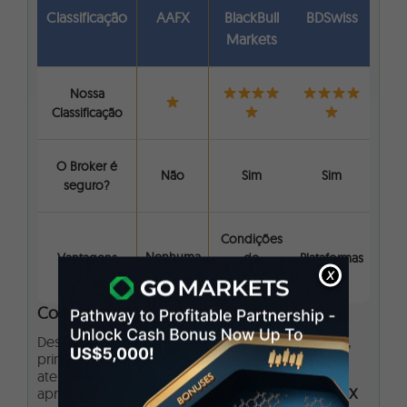
Classificação
AAFX
BlackBull
BDSwiss
Markets
Nossa
Classificação
O Broker é
Não
Sim
Sim
seguro?
Condições
Nenhuma
Vantagens
de
Plataformas
X
Negociação
Corretoras Alternativas à
AAFX
Descobrimos que a
AAFX
tem muitos problemas,
principalmente em relação à sua segurança e
atendimento ao cliente. Por esse motivo,
apresentamos Alternativas muito melhores à
AAFX