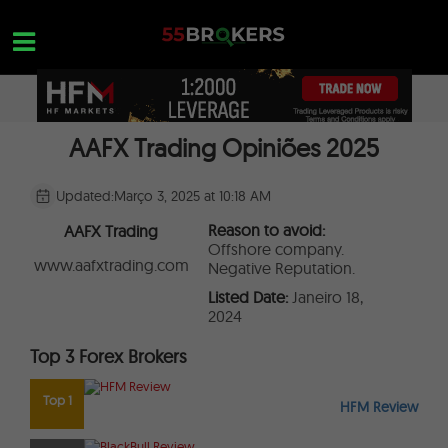
Skip
to
content
AAFX Trading Opiniões 2025
MELHOR CORRETORA PARA FOREX
OPEN A FREE ACCOUNT
Nothing found...
FOREX GOLPES
Updated:
Março 3, 2025 at 10:18 AM
EDUCAÇÃO EM FOREX
Reason to avoid:
AAFX Trading
Offshore company.
CONSULTAS DE NEGOCIAÇÃO
www.aafxtrading.com
Negative Reputation.
Listed Date:
Janeiro 18,
CONTATE-NOS
2024
ABRA UMA CONTA GRATUITA
Top 3 Forex Brokers
Top 1
HFM Review