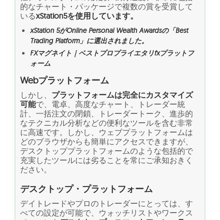
的なチャート・パッケージで複数の賞を受賞して
いる
xStation5を使用しています。
xStation 5がOnline Personal Wealth Awardsの「Best
Trading Platform」に選出されました。
FXマグネイト｜ベストプロプライエタリfxプラットフ
ォーム
Webプラットフォーム
しかし、
プラットフォームは完全にカスタマイズ
可能
で、電卓、高度なチャート、トレーダー統
計、一括注文の閉鎖、トレーダートーク、進歩的
なテクニカル分析などの便利なツールを含む非常
に高速です。しかし、ウェブプラットフォームは
どのブラウザからも簡単にアクセスできますが、
デスクトッププラットフォームのような包括的で
充実したツールには劣ることを常にご承知おきく
ださい。
デスクトップ・プラットフォーム
デイトレードやプロのトレーダーにとっては、す
べての設定が可能で、ウォッチリストやワークス