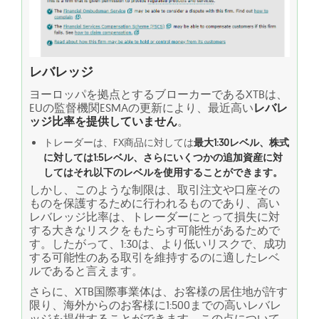
レバレッジ
ヨーロッパを拠点とするブローカーであるXTBは、
EUの監督機関ESMAの更新により、最近高い
レバレ
ッジ比率を提供していません
。
トレーダーは、FX商品に対しては
最大1:30レベル、株式
に対しては1:5レベル、さらにいくつかの追加資産に対
してはそれ以下のレベルを使用することができます。
しかし、このような制限は、取引注文や口座その
ものを保護するために行われるものであり、高い
レバレッジ比率は、トレーダーにとって損失に対
する大きなリスクをもたらす可能性があるためで
す。したがって、1:30は、より低いリスクで、成功
する可能性のある取引を維持するのに適したレベ
ルであると言えます。
さらに、XTB国際事業体は、お客様の居住地が許す
限り、海外からのお客様に1:500までの高いレバレ
ッジを提供することができます。この点について