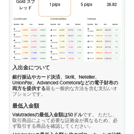
Gold スプ
1 pips
5 pips
26.82
レッド
入出金について
銀行振込やカード決済、Skrill、Neteller、
UnionPay、Advanced Corretoraなどの電子財布の
両方を提供する
最も一般的な方法を含む支払いオ
プションです。
最低入金額
Valutradesの最低入金額は50ドル
です。 ただし、
取引商品によって必要な証拠金が異なるため、必
ず取引する商品を確認してください。