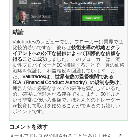
結論
Valutradesのレビューでは、ブローカーは業界では
比較的若いですが、彼らは
技術主導の戦略とクラ
イアントへの公正な提供によって国際的な信頼を
得ることに成功
しました。このブローカーは、流
動性プロバイダーとECN接続することで、真の価格
戦略を保証し、利益相反を回避しています。ま
た、
Valutradesは、世界有数の監督機関である
FCA（Financial Conduct Authority）の規制を受け
、
運営方法に必要なすべての要件を満たしているた
め、確実に信頼される存在です。また、50ドルと
いう非常に低い入金額で、ほとんどのトレーダー
が投資して取引を始めることができるのも嬉しい
ポイントです。
コメントを残す
メールアドレスが公開されることはありません。
※