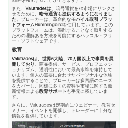
また、
Valutradesは
、暗号通貨をFX市場にリンクさ
せるために、
暗号通貨も提供するようになりまし
た
。ブローカーは、革命的な
モバイル取引プラッ
トフォームHummingbird
を使用しています。この
プラットフォームは、混乱することなく取引する
ための理解ある方法を可能にするハッスル・フリ
ー・ソフトウェアです。
教育
Valutradesは、世界6大陸、70カ国以上で事業を展
開しており
、商品提供、サービス、プロフェッシ
ョナリズム、透明性において最高水準を維持して
います。個人の需要に合わせたパーソナルな体験
を提供することで、ブローカーは多言語のニーズ
をカバーし、同様に多くの資料や市場に関する最
新情報による
教育サポート
も手元に残していま
す。
さらに、Valutradesは定期的にウェビナー、教育セ
ミナー、イベントを開催し、トレーダーに十分な
情報を提供しています。