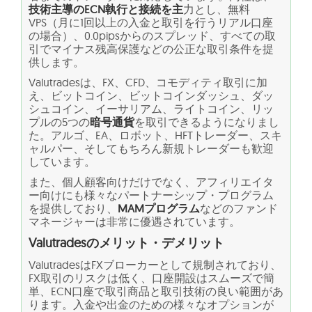
技術主導のECN執行と接続を主
力とし、無料
VPS（月に1回以上の入金と取引を行うリアル口座
の場合）、0.0pipsからのスプレッド、すべての取
引でマイナス残高保護などの公正な取引条件を提
供します。
Valutradesは、FX、CFD、コモディティ取引に加
え、ビットコイン、ビットコインダッシュ、ダッ
シュコイン、イーサリアム、ライトコイン、リッ
プルの5つの
暗号通貨
を取引できるようになりまし
た。アルゴ、EA、ロボット、HFTトレーダー、スキ
ャルパー、そしてもちろん新規トレーダーも歓迎
しています。
また、個人顧客向けだけでなく、アフィリエイタ
ー向けにも様々なパートナーシップ・プログラム
を提供しており、
MAMプログラム
などのファンド
マネージャーは非常に優遇されています。
Valutradesのメリット・デメリット
ValutradesはFXブローカーとして規制されており、
FX取引のリスクは低く、口座開設はスムーズで簡
単、ECN口座で取引商品と取引技術の良い範囲があ
ります。入金や出金のための様々なオプションが