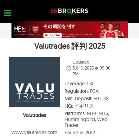
Skip
to
content
Valutrades 評判 2025
ホーム
外国為替ブローカー
Updated:
3月 5, 2025 at 09:06
FX会社 詐欺
PM
外国為替教育
Leverage:
1:30
Regulation:
FCA
トレーダーのお問い合わせ
Min. Deposit:
50 US$
お問合せ
HQ:
イギリス
Platforms:
MT4, MT5,
Valutrades
無料口座を開設
Hummingbird, Web
Trader
www.valutrades.com
Found in:
2012