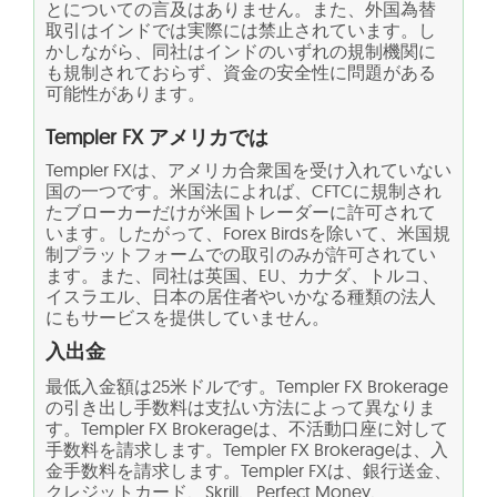
とについての言及はありません。また、外国為替
取引はインドでは実際には禁止されています。し
かしながら、同社はインドのいずれの規制機関に
も規制されておらず、資金の安全性に問題がある
可能性があります。
Templer FX アメリカでは
Templer FXは、アメリカ合衆国を受け入れていない
国の一つです。米国法によれば、CFTCに規制され
たブローカーだけが米国トレーダーに許可されて
います。したがって、Forex Birdsを除いて、米国規
制プラットフォームでの取引のみが許可されてい
ます。また、同社は英国、EU、カナダ、トルコ、
イスラエル、日本の居住者やいかなる種類の法人
にもサービスを提供していません。
入出金
最低入金額は25米ドルです。Templer FX Brokerage
の引き出し手数料は支払い方法によって異なりま
す。Templer FX Brokerageは、不活動口座に対して
手数料を請求します。Templer FX Brokerageは、入
金手数料を請求します。Templer FXは、銀行送金、
クレジットカード、Skrill、Perfect Money、