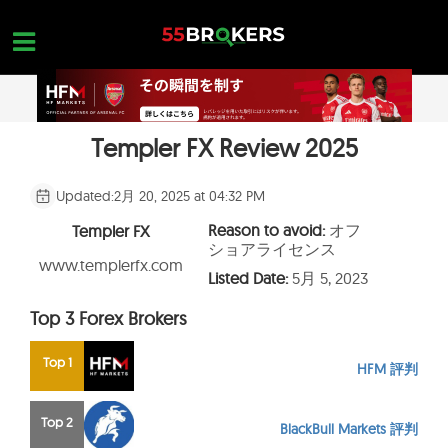
Skip
to
content
Templer FX Review 2025
ホーム
外国為替ブローカー
Updated:
2月 20, 2025 at 04:32 PM
FX会社 詐欺
Reason to avoid:
オフ
Templer FX
ショアライセンス
外国為替教育
www.templerfx.com
Listed Date:
5月 5, 2023
トレーダーのお問い合わせ
Top 3 Forex Brokers
お問合せ
Top 1
HFM 評判
無料口座を開設
Top 2
BlackBull Markets 評判