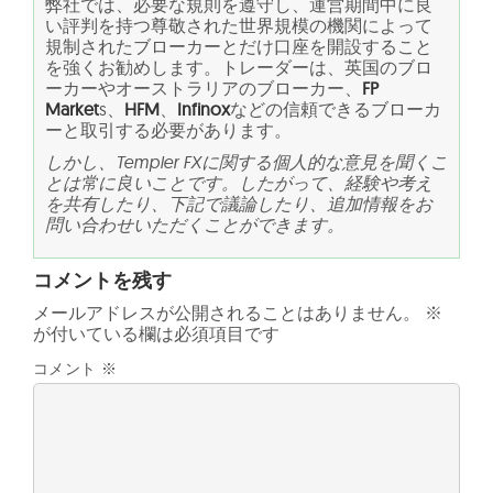
弊社では、必要な規則を遵守し、運営期間中に良
い評判を持つ尊敬された世界規模の機関によって
規制されたブローカーとだけ口座を開設すること
を強くお勧めします。トレーダーは、英国のブロ
ーカーやオーストラリアのブローカー、
FP
Market
s、
HFM
、
Infinox
などの信頼できるブローカ
ーと取引する必要があります。
しかし、Templer FXに関する個人的な意見を聞くこ
とは常に良いことです。したがって、経験や考え
を共有したり、下記で議論したり、追加情報をお
問い合わせいただくことができます。
コメントを残す
メールアドレスが公開されることはありません。
※
が付いている欄は必須項目です
コメント
※