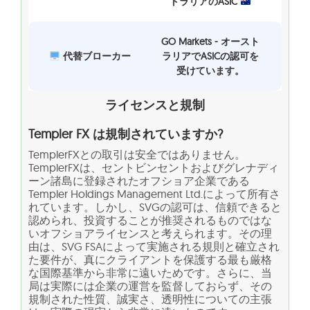
トラリアのASIC
GO Markets - オースト
代替ブローカー
ラリアでASICの認可を
受けています。
ライセンスと規制
Templer FX は規制されていますか?
TemplerFXとの取引は安全ではありません。
TemplerFXは、セントビンセントおよびグレナディ
ーン諸島に登録されたオフショア企業である
Templer Holdings Management Ltd.によって所有さ
れています。しかし、SVGの認可は、信頼できると
認められ、投資することが推奨されるものではな
いオフショアライセンスと考えられます。その理
由は、SVG FSAによって実施される規則と確立され
た要件が、真にクライアントを保護する最も厳格
な国際基準から非常に遠いためです。さらに、当
局は実際には企業の運営を監督しておらず、その
規制された性質、誠実さ、透明性についての主張