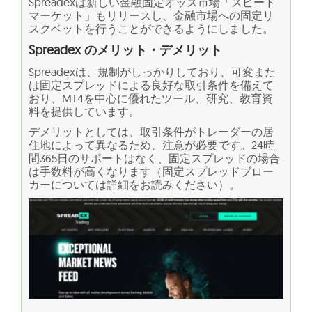
Spreadexは新しい金融固定オッズ市場「スピード
マーケット」もリリースし、金融市場への固定リ
スクベットを行うことができるようにしました。
Spreadex のメリット・デメリット
Spreadexは、規制がしっかりしており、可変また
は固定スプレッドによる良好な取引条件を備えて
おり、MT4を中心に優れたツール、研究、教育資
料を提供しています。
デメリットとしては、取引条件がトレーダーの居
住地によって異なるため、注意が必要です。24時
間365日のサポートはなく、固定スプレッドの場合
は手数料が高くなります（固定スプレッドブロー
カーについては詳細をお読みください）。