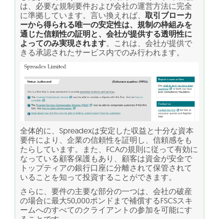
は、必要な規制要件および会社の運営方法に完全
に準拠しています。言い換えれば、
取引ブローカ
ーから得られる唯一の安定性は、規制の枠組みを
通じた信頼性の証明と、会社が提供する透明性に
よってのみ実現されます
。これは、会社が提供で
きる承認されたサービス内でのみ行われます。
全体的に、Spreadexは安定した収益と十分な資本
要件により、企業の信頼性を証明し、信頼感をも
たらしています。また、FCAの規則に従って有効に
なっている顧客保護もあり、顧客は資金が安全で
トップティアの銀行口座に分離されて保管されて
いることを知って投資することができます。
さらに、要件の主要な部分の一つは、会社の破産
の場合に最大50,000ポンドまで補償するFSCSスキ
ームへのすべてのクライアントの参加を可能にす