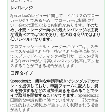
ることです。
レバレッジ
Spreadexのレビューに関して、イギリスのブロー
カージ会社であるため、ブローカーは制限に従
い、会社の運営方法にも制約があります。
そのた
め、小売トレーダー向けの最大レバレッジは主要
な通貨ペアでは1:30であり、他の取引商品ではより
低いレベルとなります
。
プロフェッショナルトレーダーについては、ステ
ータスが確認された後、指定された条件に基づい
てスプレッドベッティングや取引サービスを提供
するSpreadexがより高いレバレッジ比率にアクセ
スすることができる場合があります。
口座タイプ
Spreadexは、簡単な申請手続きでシングルアカウ
ントを提供しており、申請フォームに記入し、資
金を提供するなどの追加手続きを進めることでラ
イブ取引を開始することができます
。Spreadexは
国際的な申請も受け付けていますが、一部の地域
は法的および規制上の理由により制限される場合
があります。