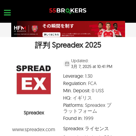
Skip
to
content
評判 Spreadex 2025
ホーム
外国為替ブローカー
Updated:
3月 7, 2025 at 10:41 PM
FX会社 詐欺
Leverage:
1:30
外国為替教育
Regulation:
FCA
Min. Deposit:
0 US$
トレーダーのお問い合わせ
HQ:
イギリス
お問合せ
Platforms:
Spreadex プ
ラットフォーム
Spreadex
無料口座を開設
Found in:
1999
Spreadex
ライセンス
www.spreadex.com