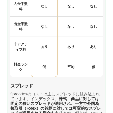
入金手数
なし
なし
なし
料
出金手数
なし
なし
なし
料
非アクテ
あり
あり
あり
ィブ料
料金ラン
低
平均
低
ク
スプレッド
Spreadexのコストは主にスプレッドに組み込まれ
ています。インデックス、
株式、商品に対しては
固定の狭いスプレッドが適用され、一方で外国為
替取引（Forex）の銘柄に対しては可変的なスプレ
ッドが適用される場合もあります
。例えば、UK100