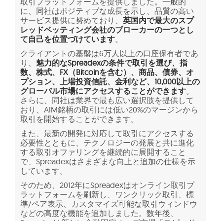
取引プラットフォームを提供しました。一般的
に、同社はポジティブな成長を示し、品質の高い
サービス提供に努めており、
英国内で最大のスプ
レッドベッティング会社のブローカーの一つとし
て自己を位置づけています
。
クライアントの基盤は6万人以上の口座保有者であ
り、
魅力的なSpreadexの条件で取引を選び、指
数、株式、FX（Bitcoinを含む）、商品、債券、オ
プション、上場投資信託、金利など、10,000以上の
グローバル市場にアクセスすることができます
。
さらに、同社は業界で最も広い選択肢を提供して
おり、AIM銘柄の取引には低い20%のマージンから
取引を開始することができます。
また、最新の開発に対応して取引にアクセスする
必要性とともに、テクノロジーの発展と共に進化
する取引オファリングを継続的に展開すること
で、Spreadexはさまざまな向上と追加の仕様を示
しています。
そのため、2012年にSpreadexはオンライン取引プ
ラットフォームを刷新し、ワンクリック取引、標
準/ペア表示、カスタマイズ可能な取引ウィンドウ
などの高度な機能を追加しました。数年後、