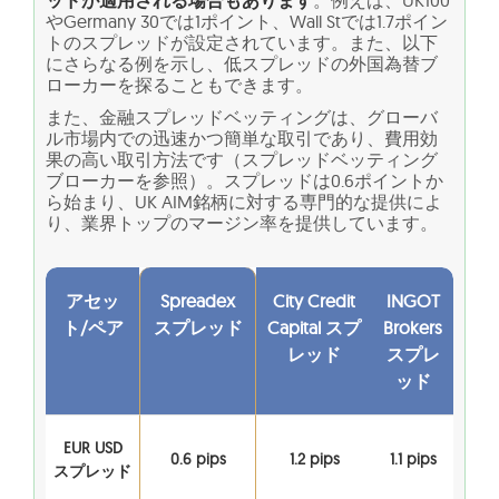
やGermany 30では1ポイント、Wall Stでは1.7ポイン
トのスプレッドが設定されています。また、以下
にさらなる例を示し、低スプレッドの外国為替ブ
ローカーを探ることもできます。
また、金融スプレッドベッティングは、グローバ
ル市場内での迅速かつ簡単な取引であり、費用効
果の高い取引方法です（スプレッドベッティング
ブローカーを参照）。スプレッドは0.6ポイントか
ら始まり、UK AIM銘柄に対する専門的な提供によ
り、業界トップのマージン率を提供しています。
アセッ
Spreadex
City Credit
INGOT
ト/ペア
スプレッド
Capital スプ
Brokers
レッド
スプレ
ッド
EUR USD
0.6 pips
1.2 pips
1.1 pips
スプレッド