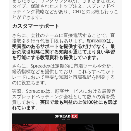
をもたらし、ワンクリック取引、さまざまな注文
タイプ、保証されたストップ注文、スプレッドベ
ッティング戦略などがあり、CFDとの比較も行うこ
とができます。
カスタマーサポート
さらに、会社のチームに直接電話することで、直
接取引を行う代替手段もあります。
Spreadexは、
受賞歴のあるサポートを提供するだけでなく、最
新の取引戦略に関する知識を通じてより良い学習
を可能にする教育資料も提供しています。
さらに、Spreadexは定期的に市場ツールや分析、
経済指標などを提供しており、これらすべてがト
レードにおいて重要な知識と市場視野を開発する
のに役立ちます。
実際、Spreadexは、顧客サービスにおける最優秀
スプレッドベッティング会社として数々の賞を受
賞しており、
英国で最も利益の上位100社にも選ば
れています
。