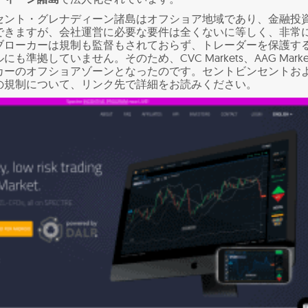
セント・グレナディーン諸島はオフショア地域であり、金融投
できますが、会社運営に必要な要件は全くないに等しく、非常
ブローカーは規制も監督もされておらず、トレーダーを保護す
準拠していません。そのため、CVC Markets、AAG Marke
カーのオフショアゾーンとなったのです。セントビンセントお
の規制について、リンク先で詳細をお読みください。