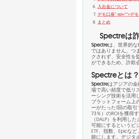
入出金について
デモ口座” rel=””>デ
まとめ
Spectr
Spectre
は、世界的な
ではありません。つ
クされず、安全性を
ができるため、詐欺
Spectreとは
Spectre
はアジアの金
場で高い頻度で低リ
ーシング技術を活用し、
プラットフォーム上
ーがたった1回の取引
73％）のROIを獲得
（DALP）を利用し
可能にするというビジョ
ETF、指数、Epi
能にします。デジタ