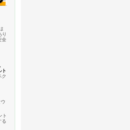
は
あり
安全
、
ルト
ペク
なウ
ント
する