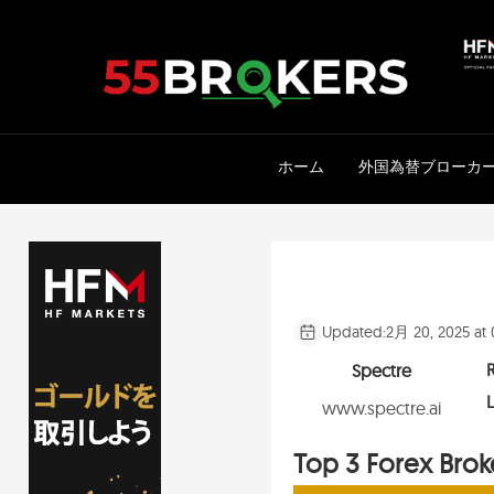
Skip
to
content
ホーム
外国為替ブローカ
Updated:
2月 20, 2025 at
Spectre
L
www.
spectre.ai
Top 3 Forex Brok