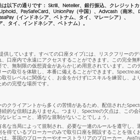
下の通りです： Skrill、Neteller、銀行振込、クレジット
old、PaySafeCard、UnionPay（中国）、Advcash（南米
asaPay（インドネシア、ベトナム、タイ、マレーシア）、
レーシア、タイ、インドネシア、ベトナム）。
口座を提供しています。すべての口座タイプには、リスクフリーのデ
れ、口座内で永遠にアクセスすることができます。この完全無
要で、無制限の仮想資金があらかじめ用意されています。この
の取引を体験し、本番に備えることができます。Spectre.ai
の取引レベルに関係なく、お金をかけずにスキルを練習し、よ
ための完璧な場所です。
のクライアントから多くの苦情があるため、配信されたSpectr
続的な信頼はありません。つまり、Spectreの欠点は、この会
的なレビューと、適切な規制がないことでしょう。
有名な当局によって規制され、必要な一連のルールを遵守し、
判を得ているブローカーのみで取引口座を開設することを強く
は、英国のブローカーやオーストラリアのブローカー、AvaTra