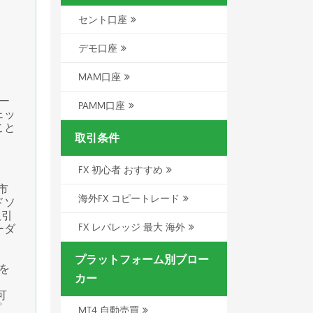
セント口座
デモ口座
MAM口座
ー
PAMM口座
ェッ
こと
取引条件
FX 初心者 おすすめ
市
海外FX コピートレード
ドソ
取引
FX レバレッジ 最大 海外
ーダ
プラットフォーム別ブロー
を
カー
、
可
プ
MT4 自動売買