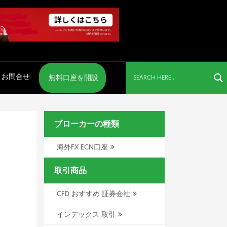
お問合せ
無料口座を開設
ブローカーの種類
海外FX ECN口座
取引商品
CFD おすすめ 証券会社
インデックス 取引