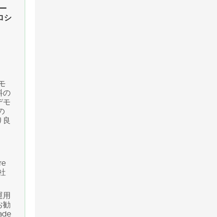
カー
、ロシ
モ
料の
デモ
の
り良
e
社
運用
お勧
de