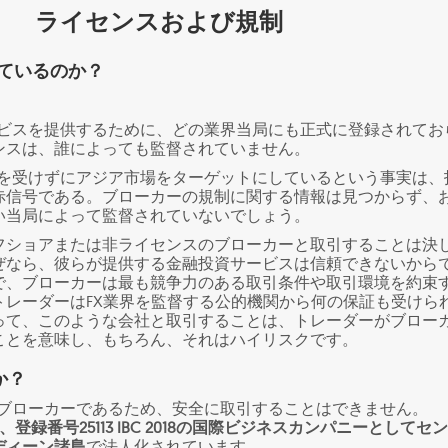
ライセンスおよび規制
されているのか？
引サービスを提供するために、どの業界当局にも正式に登録されてお
ンスは、誰によっても監督されていません。
の認可を受けずにアジア市場をターゲットにしているという事実は、
赤信号である。ブローカーの規制に関する情報は見つからず、
い当局によって監督されていないでしょう。
フショアまたは非ライセンスのブローカーと取引することは決
ぜなら、彼らが提供する金融投資サービスは信頼できないから
で、ブローカーは最も競争力のある取引条件や取引環境を約束
トレーダーはFX業界を監督する公的機関から何の保証も受けら
って、このような会社と取引することは、トレーダーがブロー
ことを意味し、もちろん、それはハイリスクです。
か？
ショアブローカーであるため、安全に取引することはできません。
g Ltdは、登録番号25113 IBC 2018の国際ビジネスカンパニーとしてセ
ディーン諸島
で法人化されています。