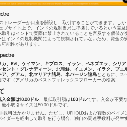
tre
インドのトレーダーが口座を開設し、取引することができます。しか
そのウェブサイト上で、インドの規制当局に準拠しているという言及
FX取引はインドで実際に禁止されていることを言及する価値が
ーはインドの規制機関によって規制されていないため、資金の
る可能性があります。
ctre
リカ、BVI、ケイマン、キプロス、イラン、ベネズエラ、シリア
ンセント・グレナディーン、北朝鮮、イエメン、イラク、プエ
モア、グアム、北マリアナ諸島、米バージン諸島
とともに、ス
国です（アメリカのベストフォレックスブローカーの検索)。
て
入金額は10.00ドル
、最低取引額は
1.00ドル
です。入金が不要
最小取引サイズは50.00ドルです。
金に手数料はかかりません。ただし、UPHOLDおよび複数のペイメ
バイダーを経由して取引を行う場合、独自の関連手数料が発生