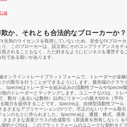
モ口座
eは詐欺か、それとも合法的なブローカーか？
FX当局のライセンスを取得していないため、安全なFXブローカ
まり、このブローカーは、設立前にそのコンプライアンスをチ
監視されることもなく、ただ好きなようにビジネスを運営する
会社である疑いがあります。
？
融オンライントレードプラットフォームで、トレーダーが金融
スクの取引を行うことができるようにします。最先端のクラウ
Spectreはトレーダーを組み込みの流動性プールやSpectre
の他のトレーダーとマッチングします。ユニークなのは、トレ
で、数分（あるいは数秒）以内にリターンの最大100％（平均
する能力を提供することです。Spectreは、自律型流動性プール
たさまざまなアプリケーションの1つで、不正のないリテール取引
ンのもとに作られました。Spectre.aiは、通貨、株式、債券
cなど、さまざまな資産クラスの合成取引（原資産を所有しない）を
ル契約とCFDは、このプラットフォームのユニークな契約タイ