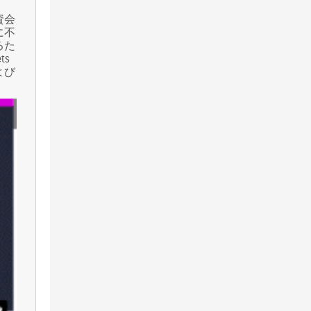
資会
に不
るた
ts
よび