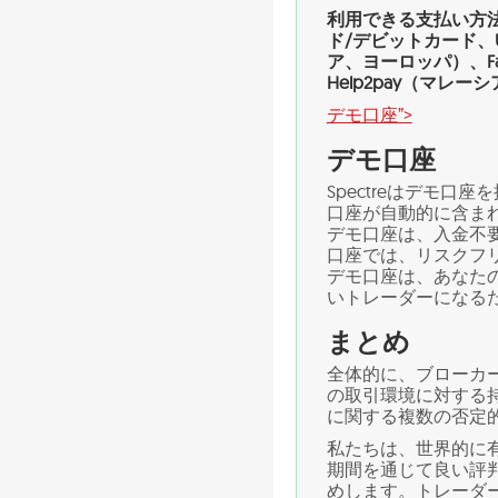
利用できる支払い方法は以
ド/デビットカード、Uph
ア、ヨーロッパ）、F
Help2pay（マ
デモ口座”>
デモ口座
Spectreはデモ
口座が自動的に含ま
デモ口座は、入金不
口座では、リスクフリー
デモ口座は、あなた
いトレーダーになる
まとめ
全体的に、ブローカー
の取引環境に対する持
に関する複数の否定
私たちは、世界的に
期間を通じて良い評
めします。トレーダー