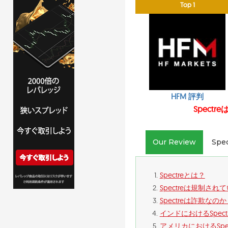
Top 1
HFM 評判
Spec
Our Review
Spe
Spectreとは？
Spectreは規制され
Spectreは詐欺なの
インドにおけるSpect
アメリカにおけるSpec