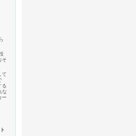
ら
投
おそ
して
で
する
れな
カー
ント