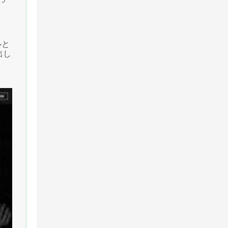
ルと
出し