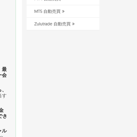
MT5 自動売買
Zulutrade 自動売買
、
最
ー会
ら、
当す
x金
でき
ャル
っ