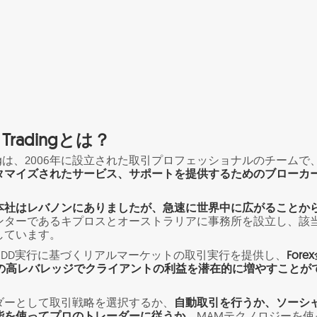
ial Tradingとは？
al Tradingは、2006年に設立された取引プロフェッショナルのチームで
タマイズされたサービス、サポートを提供するためのブローカ
本社はレバノンにありましたが、急速に世界中に広がることか
ンターであるキプロスとオーストラリアに事務所を設立し、該
しています。
NDD実行に基づくリアルマーケットの取引実行を提供し、
Fore
00の高レバレッジでクライアントの利益を潜在的に増やすことが
ダーとして取引戦略を選択するか、
自動取引を行うか、ソーシ
能を使ってプロのトレーダーに従うか、
MAMテクノロジーを使