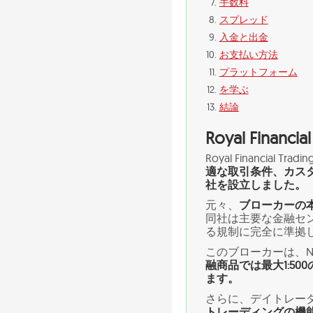
手数料
スプレッド
入金と出金
お支払い方法
プラットフォーム
を学ぶ
結論
Royal Financ
Royal Financi
適な取引条件、カス
社を設立しました。
元々、
ブローカーの
同社は主要な金融セ
る規制に完全に準拠
このブローカーは、
融商品では最大1:5
ます。
さらに、デイトレー
トレーディングの機