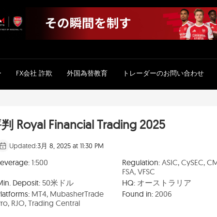
ー
FX会社 詐欺
外国為替教育
トレーダーのお問い合わせ
判 Royal Financial Trading 2025
Updated:
3月 8, 2025 at 11:30 PM
Leverage:
1:500
Regulation:
ASIC, CySEC, C
FSA, VFSC
Min. Deposit:
50米ドル
HQ:
オーストラリア
latforms:
MT4, MubasherTrade
Found in:
2006
ro, RJO, Trading Central