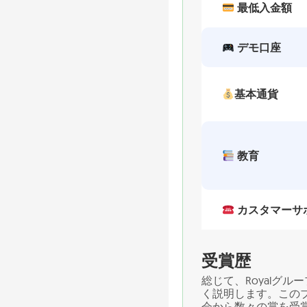
最低入金額
デモ口座
基本通貨
教育
カスタマーサ
受賞歴
総じて、Royalグループ
く説明します。この
会から数々の賞を受