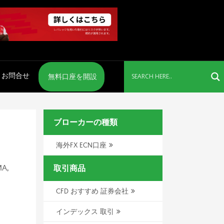
お問合せ
無料口座を開設
ブローカーの種類
海外FX ECN口座
MA,
取引商品
CFD おすすめ 証券会社
インデックス 取引