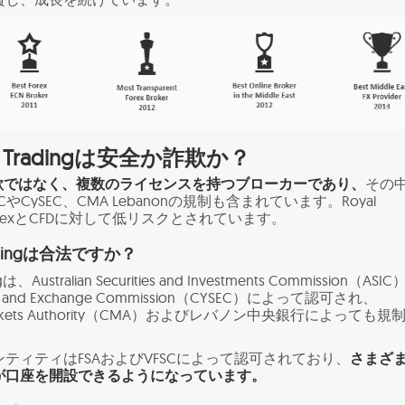
cial Tradingは安全か詐欺か？
詐欺ではなく、複数のライセンスを持つブローカーであり、
その
やCySEC、CMA Lebanonの規制も含まれています。Royal
ingはForexとCFDに対して低リスクとされています。
 Tradingは合法ですか？
dingは、Australian Securities and Investments Commission（ASI
ties and Exchange Commission（CYSEC）によって認可され、
al Markets Authority（CMA）およびレバノン中央銀行によっても規
ティティはFSAおよびVFSCによって認可されており、
さまざ
が口座を開設できるようになっています。