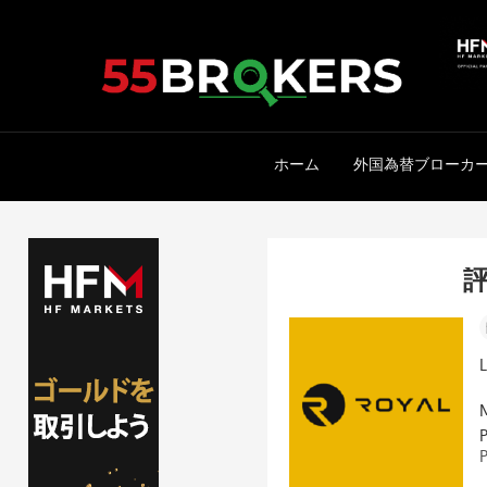
Skip
to
content
ホーム
外国為替ブローカ
評
P
P