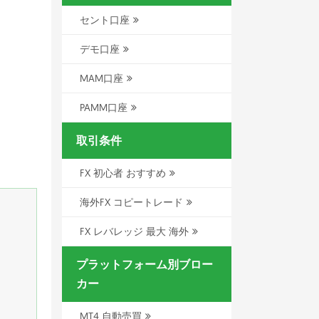
セント口座
デモ口座
MAM口座
PAMM口座
取引条件
FX 初心者 おすすめ
海外FX コピートレード
FX レバレッジ 最大 海外
プラットフォーム別ブロー
カー
MT4 自動売買