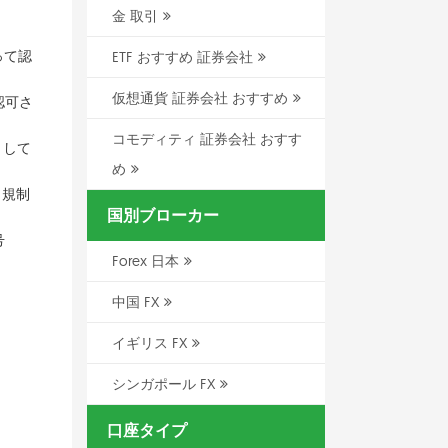
金 取引
って認
ETF おすすめ 証券会社
仮想通貨 証券会社 おすすめ
認可さ
コモディティ 証券会社 おすす
として
め
、規制
国別ブローカー
号
Forex 日本
中国 FX
イギリス FX
シンガポール FX
口座タイプ