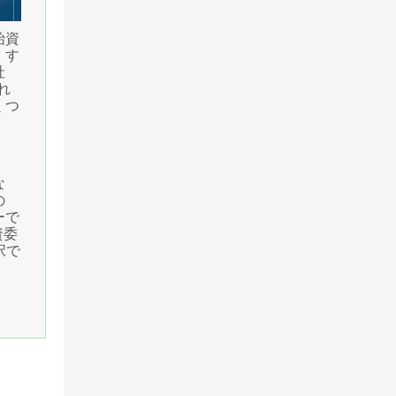
始資
、す
社
れ
くつ
な
の
ーで
資委
択で