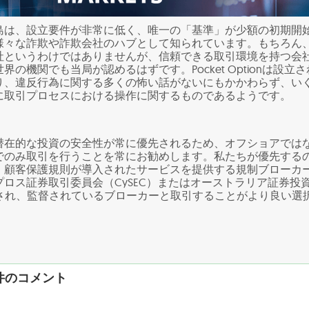
島は、設立要件が非常に低く、唯一の「基準」が少額の初期開
様々な詐欺や詐欺会社のハブとして知られています。もちろん
社というわけではありませんが、信頼できる取引環境を持つ会
の機関でも当局が認めるはずです。Pocket Optionは設立さ
り、違反行為に関する多くの怖い話がないにもかかわらず、い
に取引プロセスにおける操作に関するものであるようです。
潜在的な投資の安全性が常に優先されるため、オフショアでは
でのみ取引を行うことを常にお勧めします。私たちが優先する
、顧客保護規則が導入されたサービスを提供する規制ブローカ
ロス証券取引委員会（CySEC）またはオーストラリア証券投
録され、監督されているブローカーと取引することがより良い選
への1件のコメント