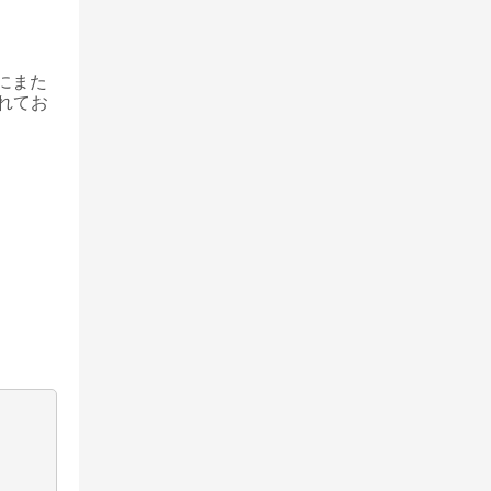
0にまた
されてお