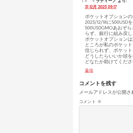
ラティーノ
より:
31 12月 2023 09:17
ポケットオプションの口
2023/12/18に500
500USDGMOあお
らず、銀行に組み戻し
ポケットオプションは
ところが私のポケットオ
信じられず、ポケット
どうしたらいいか頭を
どなたか助けてくださ
返信
コメントを残す
メールアドレスが公開さ
コメント
※