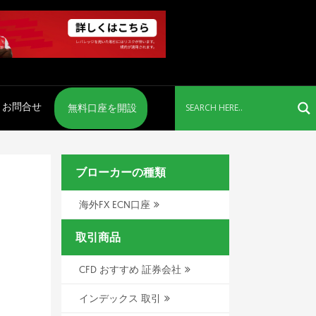
お問合せ
無料口座を開設
ブローカーの種類
海外FX ECN口座
取引商品
CFD おすすめ 証券会社
インデックス 取引