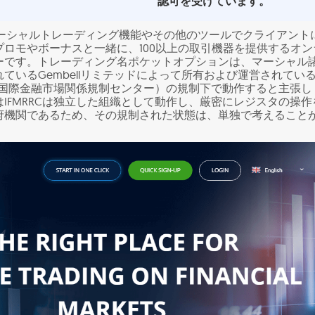
認可を受けています。
onは、ソーシャルトレーディング機能やその他のツールでクライアント
ロモやボーナスと一緒に、100以上の取引機器を提供するオン
ーです。トレーディング名ポケットオプションは、マーシャル
ているGembellリミテッドによって所有および運営されてい
C（国際金融市場関係規制センター）の規制下で動作すると主張し
IFMRRCは独立した組織として動作し、厳密にレジスタの操作
府機関であるため、その規制された状態は、単独で考えること