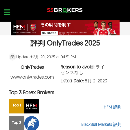
Skip
to
content
評判 OnlyTrades 2025
ホーム
外国為替ブローカー
Updated:
2月 20, 2025 at 04:51 PM
FX会社 詐欺
Reason to avoid:
ライ
OnlyTrades
センスなし
外国為替教育
www.onlytrades.com
Listed Date:
8月 2, 2023
トレーダーのお問い合わせ
Top 3 Forex Brokers
お問合せ
Top 1
HFM 評判
無料口座を開設
Top 2
BlackBull Markets 評判