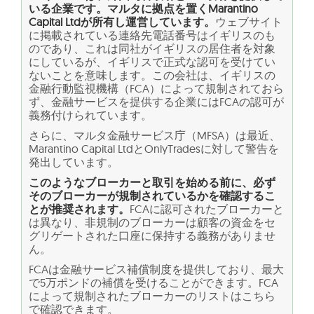
いる企業です。マルタに拠点を置くMarantino
Capital Ltdが所有し運営しています。
ウェブサイト
に掲載されている連絡先電話番号はイギリスのも
のであり、これは同社がイギリスの居住者を対象
にしているが、イギリスで正式な認可を受けてい
ないことを意味します。この会社は、イギリスの
金融行動監視機構（FCA）によって規制されておら
ず、金融サービスを提供する企業にはFCAの認可が
義務付けられています。
さらに、マルタ金融サービス庁（MFSA）は最近、
Marantino Capital LtdとOnlyTradesに対して警告を
発出しています。
このようなブローカーと取引を始める前に、必ず
そのブローカーが規制されているかを確認するこ
とが推奨されます。
FCAに認可されたブローカーと
は異なり、非規制のブローカーは顧客の資金をセ
グリゲートされた口座に保持する義務がありませ
ん。
FCAは金融サービス補償制度を提供しており、最大
で5万ポンドの補償を受けることができます。FCA
によって規制されたブローカーのリストはこちら
で確認できます。