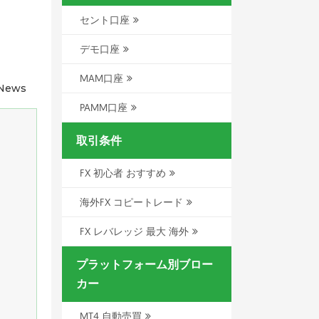
セント口座
デモ口座
MAM口座
 News
PAMM口座
取引条件
FX 初心者 おすすめ
海外FX コピートレード
FX レバレッジ 最大 海外
プラットフォーム別ブロー
カー
MT4 自動売買