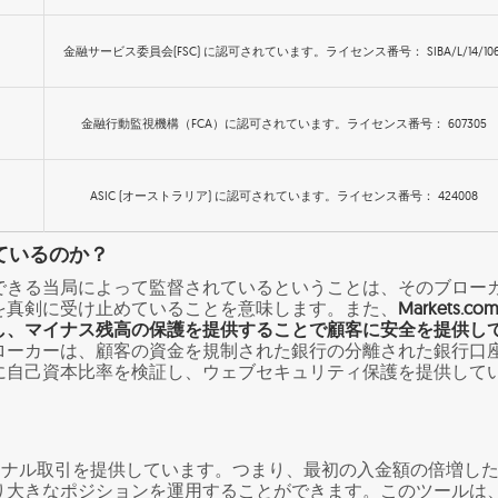
金融サービス委員会(FSC) に認可されています。ライセンス番号： SIBA/L/14/106
金融行動監視機構（FCA）に認可されています。ライセンス番号： 607305
d
ASIC (オーストラリア) に認可されています。ライセンス番号： 424008
ているのか？
できる当局によって監督されているということは、そのブロー
を真剣に受け止めていることを意味します。また、
Markets.co
し、マイナス残高の保護を提供することで顧客に安全を提供し
ローカーは、顧客の資金を規制された銀行の分離された銀行口
に自己資本比率を検証し、ウェブセキュリティ保護を提供して
mはマージナル取引を提供しています。つまり、最初の入金額の倍増し
り大きなポジションを運用することができます。このツールは