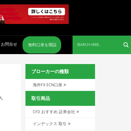
お問合せ
無料口座を開設
ブローカーの種類
海外FX ECN口座
A,
取引商品
CFD おすすめ 証券会社
インデックス 取引