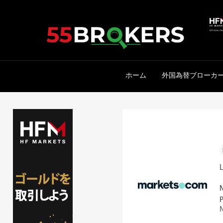
Skip
to
content
ホーム
外国為替ブローカ
P