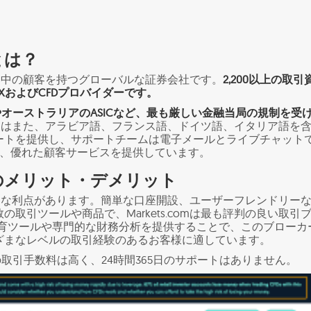
mとは？
は、世界中の顧客を持つグローバルな証券会社です。
2,200以上の取引
XおよびCFDプロバイダーです。
やオーストラリアのASICなど、最も厳しい金融当局の規制を受
s.comはまた、アラビア語、フランス語、ドイツ語、イタリア語を
ートを提供し、サポートチームは電子メールとライブチャット
で、優れた顧客サービスを提供しています。
comのメリット・デメリット
mには様々な利点があります。簡単な口座開設、ユーザーフレンドリー
の取引ツールや商品で、Markets.comは最も評判の良い取引
教育ツールや専門的な財務分析を提供することで、このブローカ
ざまなレベルの取引経験のあるお客様に適しています。
の取引手数料は高く、24時間365日のサポートはありません。