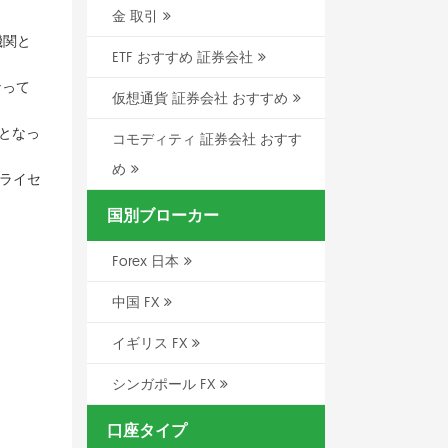
金 取引
機関と
ETF おすすめ 証券会社
なって
仮想通貨 証券会社 おすすめ
となっ
コモディティ 証券会社 おすす
め
ライセ
国別ブローカー
Forex 日本
中国 FX
イギリス FX
シンガポール FX
口座タイプ