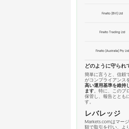
Finalto (BVI) Ltd
Finalto Trading Ltd
Finalto (Australia) Pty Lt
どのように守られ
簡単に言うと、信頼
がコンプライアンス
高い運用基準を維持
ます
。特に、このブ
保管し、報告ととも
す。
レバレッジ
Markets.co
額で取引を行い、よ