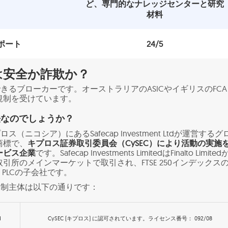
ど、専門的なナレッジセンターと研究
材料
ポート
24/5
comは安全か詐欺か？
は信頼できるブローカーです。オーストラリアのASICやイギリスのFC
規制を受けています。
は合法なのでしょうか？
キプロス（ニコシア）にあるSafecap Investment Ltdが運営するグ
商標で、
キプロス証券取引委員会（CySEC）により活動の実施
ービス企業
です。Safecap Investments LimitedはFinalto Limite
引所のメインマーケットで取引され、FTSE 250インデックス
h PLCの子会社です。
各種規制主体は以下の通りです：
d
CySEC (キプロス) に認可されています。ライセンス番号： 092/08