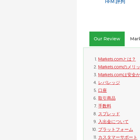
HFM 評判
Our Review
Mar
Markets.comとは？
Markets.comの
Markets.comは安
レバレッジ
口座
取引商品
手数料
スプレッド
入出金について
プラットフォーム
カスタマーサポート