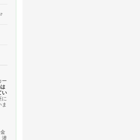
7
カー
mは
てい
座に
いま
た金
、潜