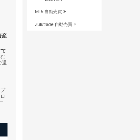
MT5 自動売買
Zulutrade 自動売買
資産
けて
含む
で週
なプ
ブロ
ー