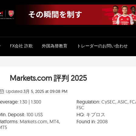
ー
FX会社 詐欺
外国為替教育
トレーダーのお問い合わせ
Markets.com 評判 2025
Updated:
3月 5, 2025 at 09:08 PM
Leverage:
1:30 | 1:300
Regulation:
CySEC, ASIC, FC
FSC
Min. Deposit:
100 US$
HQ:
キプロス
latforms:
Markets.com, MT4,
Found in:
2008
MT5