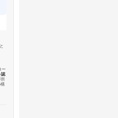
Aと
ロー
を認
dが所
の構