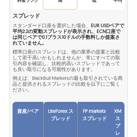
料金ランク
高
低
平均
スプレッド
スタンダード口座を選択した場合、
EUR USDペアで
平均2.2の変動スプレッドが表示され、ECN口座で
は同じペアで0.1プラス10ドルの手数料しか提案さ
れていません。
標準口座のスプレッドは、他の業界の提案と比較
して若干高いかもしれませんが、常にすべての取
引内容を確認し、比較的高いスプレッドであって
も良い取引になる可能性があります。
例えば、BlackBull Marketsの最も取引されている商
品と提供されるスプレッドの比較を以下にご覧く
ださい。
資産/ペア
LiteForex ス
FP markets
XM
プレッド
スプレッド
ス
プ
レ