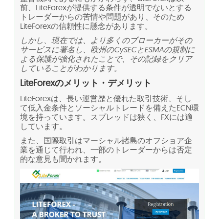
前、LiteForexが提供する条件が透明でないとする
トレーダーからの苦情や問題があり、そのため
LiteForexの信頼性に懸念があります。
しかし、現在では、より多くのブローカーがその
サービスに署名し、欧州のCySECとESMAの規制に
よる保護が強化されたことで、その記録をクリア
していることがわかります。
LiteForexのメリット・デメリット
LiteForexは、長い運営歴と優れた取引技術、そし
て低入金条件とソーシャルトレードを備えたECN環
境を持っています。スプレッドは狭く、FXには適
しています。
また、国際取引はマーシャル諸島のオフショア企
業を通じて行われ、一部のトレーダーからは否定
的な意見も聞かれます。