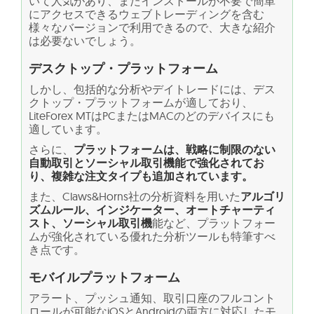
いて人気があり、またインストールが不要で簡単
にアクセスできるウェブトレーディングを含む
様々なバージョンで利用できるので、大きな紹介
は必要ないでしょう。
デスクトップ・プラットフォーム
しかし、包括的な分析やデイトレードには、デス
クトップ・プラットフォームが適しており、
LiteForex MTはPCまたはMACのどのデバイスにも
適しています。
さらに、
プラットフォームは、戦略に制限のない
自動取引とソーシャル取引機能で強化されてお
り、複雑な注文タイプも追加されています。
また、Claws&Horns社の分析資料を用いた
アルゴリ
ズムルール、インジケーター、オートチャーティ
スト、ソーシャル取引機
能など、プラットフォー
ムが強化されている優れた分析ツールも特筆すべ
き点です。
モバイルプラットフォーム
アラート、プッシュ通知、取引口座のフルコント
ロールが可能なiOSとAndroidの両方に対応したモ