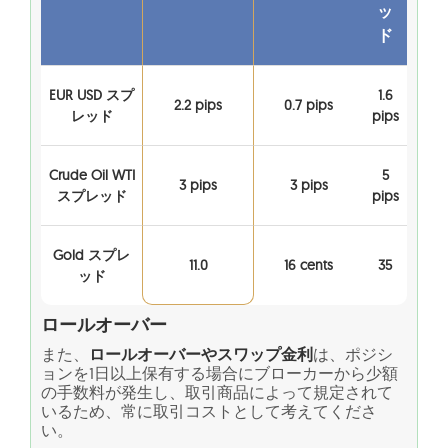
ッ
ド
EUR USD スプ
1.6
2.2 pips
0.7 pips
レッド
pips
Crude Oil WTI
5
3 pips
3 pips
スプレッド
pips
Gold スプレ
11.0
16 cents
35
ッド
ロールオーバー
また、
ロールオーバーやスワップ金利
は、ポジシ
ョンを1日以上保有する場合にブローカーから少額
の手数料が発生し、取引商品によって規定されて
いるため、常に取引コストとして考えてくださ
い。