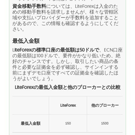
資金移動手数料
については、LiteForexは入金のた
めの移動手数料を請求しませんが、様々な管轄区
域や支払いプロバイダーが手数料を追加すること
があるので、この情報も確認するようにしてくだ
さい。
最低入金額
L
iteForexの標準口座の最低額は50ドルで
、ECN口座
の最低額は100ドルで、要件がかなり低いため、絶
好のチャンスです。しかし、取引したい商品の条
件と必要な証拠金を必ず確認し、サインインする
前にまずデモ口座ですべての証拠金を確認したほ
うがよいでしょう。
LiteForexの最低入金額と他のブローカーとの比較
LiteForex
他のブローカー
最低入金額
$50
$500