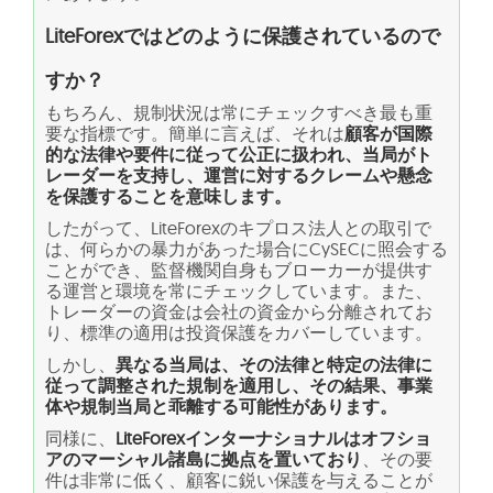
LiteForexではどのように保護されているので
すか？
もちろん、規制状況は常にチェックすべき最も重
要な指標です。簡単に言えば、それは
顧客が国際
的な法律や要件に従って公正に扱われ、当局がト
レーダーを支持し、運営に対するクレームや懸念
を保護することを意味します。
したがって、LiteForexのキプロス法人との取引で
は、何らかの暴力があった場合にCySECに照会する
ことができ、監督機関自身もブローカーが提供す
る運営と環境を常にチェックしています。また、
トレーダーの資金は会社の資金から分離されてお
り、標準の適用は投資保護をカバーしています。
しかし、
異なる当局は、その法律と特定の法律に
従って調整された規制を適用し、その結果、事業
体や規制当局と乖離する可能性があります。
同様に、
LiteForexインターナショナルはオフショ
アのマーシャル諸島に拠点を置いており
、その要
件は非常に低く、顧客に鋭い保護を与えることが