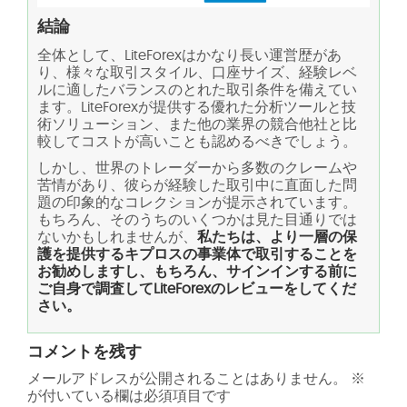
結論
全体として、LiteForexはかなり長い運営歴があ
り、様々な取引スタイル、口座サイズ、経験レベ
ルに適したバランスのとれた取引条件を備えてい
ます。LiteForexが提供する優れた分析ツールと技
術ソリューション、また他の業界の競合他社と比
較してコストが高いことも認めるべきでしょう。
しかし、世界のトレーダーから多数のクレームや
苦情があり、彼らが経験した取引中に直面した問
題の印象的なコレクションが提示されています。
もちろん、そのうちのいくつかは見た目通りでは
ないかもしれませんが、
私たちは、より一層の保
護を提供するキプロスの事業体で取引することを
お勧めしますし、もちろん、サインインする前に
ご自身で調査してLiteForexのレビューをしてくだ
さい。
コメントを残す
メールアドレスが公開されることはありません。
※
が付いている欄は必須項目です