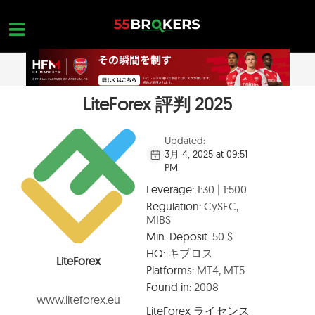
Skip
to
content
LiteForex 評判 2025
ホーム
外国為替ブローカー
Updated:
3月 4, 2025 at 09:51
FX会社 詐欺
PM
外国為替教育
Leverage:
1:30 | 1:500
Regulation:
CySEC,
トレーダーのお問い合わせ
MIBS
Min. Deposit:
50 $
お問合せ
HQ:
キプロス
LiteForex
無料口座を開設
Platforms:
MT4, MT5
Found in:
2008
www.liteforex.eu
LiteForex ライセンス