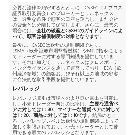
必要な法律を順守するとともに、CySEC（キプロス
証券取引委員会）のブローカーとリルネックス
は、透明な条件で顧客の口座を運営し、また会社
の資金とは分離して保管します。さらに、最悪の
場合には、
会社の破産とCySECのガイドラインによ
って、顧客は補償制度の対象となります
。
最後に、CySECは欧州の規制機関であり、
ESMA（欧州証券市場監督機構）やMiFID指令によっ
てトレーダーに対する専門知識を提供していま
す。それに加えて、リルネックスはクロスボーデ
ィングライセンスを通じて運営しており、EEA（欧
州経済領域）の顧客およびそれ以上の地域の顧客
に合法的な取引手段を提供しています。
レバレッジ
レバレッジ取引は市場へのより良い露出を可能に
し、小売トレーダー向けの比率は、
主要な通貨ペ
アに対しては1：30、マイナーな通貨ペアに対して
は1：20、商品に対しては1：10です
。結局のとこ
ろ、レバレッジレベルは欧州の規制機関によって
厳しく制限されており、小売トレーダーとして使
用できる最大のレバレッジとなります。