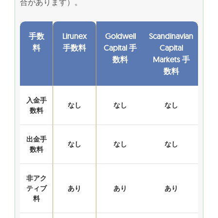
合があります）。
手数
Lirunex
Goldwell
Scandinavian
料
手数料
Capital 手
Capital
数料
Markets 手
数料
入金手
なし
なし
なし
数料
出金手
なし
なし
なし
数料
非アク
ティブ
あり
あり
あり
料