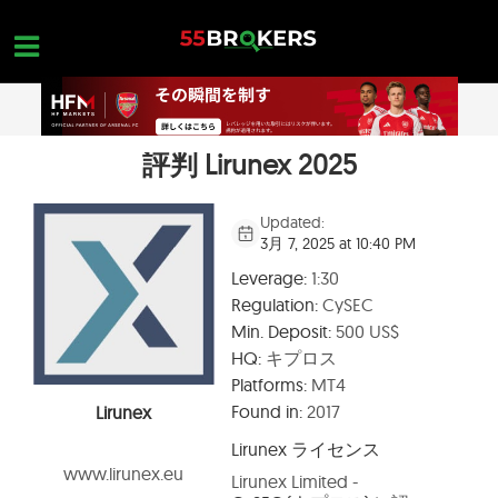
Skip
to
content
評判 Lirunex 2025
ホーム
外国為替ブローカー
Updated:
3月 7, 2025 at 10:40 PM
FX会社 詐欺
Leverage:
1:30
外国為替教育
Regulation:
CySEC
Min. Deposit:
500 US$
トレーダーのお問い合わせ
HQ:
キプロス
お問合せ
Platforms:
MT4
Found in:
2017
Lirunex
無料口座を開設
Lirunex
ライセンス
www.lirunex.eu
Lirunex Limited -