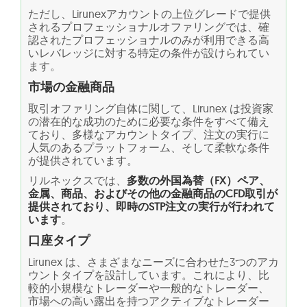
ただし、Lirunexアカウントの上位グレードで提供
されるプロフェッショナルオファリングでは、確
認されたプロフェッショナルのみが利用できる高
いレバレッジに対する特定の条件が設けられてい
ます。
市場の金融商品
取引オファリング自体に関して、Lirunex は投資家
の潜在的な成功のために必要な条件をすべて備え
ており、多様なアカウントタイプ、注文の実行に
人気のあるプラットフォーム、そして柔軟な条件
が提供されています。
リルネックスでは、
多数の外国為替（FX）ペア、
金属、商品、およびその他の金融商品のCFD取引が
提供されており、即時のSTP注文の実行が行われて
います
。
口座タイプ
Lirunex は、さまざまなニーズに合わせた3つのアカ
ウントタイプを設計しています。これにより、比
較的小規模なトレーダーや一般的なトレーダー、
市場への高い露出を持つアクティブなトレーダー