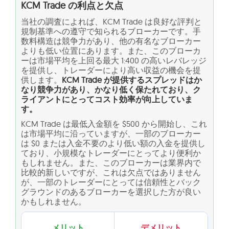
KCM Trade の利点と欠点
当社の調査によれば、KCM Trade は良好な評判と
規制基準への遵守で知られるブローカーです。手
数料構造は競争力があり、他の有名なブローカー
よりも低い位置にあります。また、このブローカ
ーは市場平均を上回る最大 1:400 の高いレバレッジ
を提供し、トレーダーにより高い収益の機会を提
供します。
KCM Trade が提供するスプレッドはか
なり競争力があり、かなり低く保たれており、ク
ライアントにとってコスト効率が向上していま
す。
KCM Trade は最低入金額を $500 から開始し、これ
は市場平均に沿っていますが、一部のブローカー
は $0 または入金不要のより低い額の入金を提供し
ており、小規模なトレーダーにとってより便利か
もしれません。また、このブローカーは業界内で
比較的新しいですが、これは欠点ではありません
が、一部のトレーダーにとっては信頼性とバック
グラウンドのあるブローカーを選択した方が良い
かもしれません。
メリット
デメリット