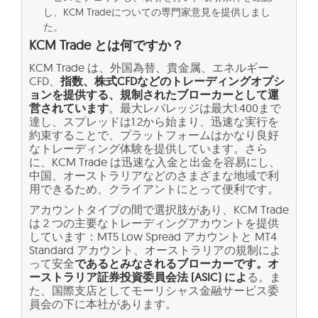
し、KCM Tradeについての専門家意見を提供しまし
た。
KCM Trade とは何ですか？
KCM Trade は、外国為替、貴金属、エネルギー
CFD、
指数、株式CFDなどのトレーディングオプシ
ョンを提供する、規制されたブローカーとして運
営されています
。最大レバレッジは最大1:400まで
達し、スプレッドは1.2から始まり、迅速な実行を
約束することで、プラットフォームはかなり良好
なトレーディング体験を提供しています。さら
に、KCM Trade は迅速な入金と出金を容易にし、
中国、オーストラリアなどのさまざまな地域で利
用できるため、クライアントにとって便利です。
アカウントタイプの間で選択肢があり、KCM Trade
は 2 つの主要なトレーディングアカウントを提供
しています：MT5 Low Spread アカウントと MT4
Standard アカウント、オーストラリアの規制によ
って安全
であるとみなされるブローカーです。オ
ーストラリア証券投資委員会法 (ASIC) によ
る。ま
た、国際支店としてモーリシャス金融サービス委
員会の下に本社があります。