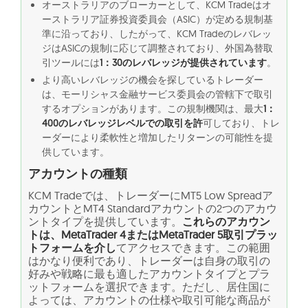
オーストラリアのブローカーとして、KCM Tradeはオ
ーストラリア証券投資委員会（ASIC）が定める規制基
準に沿っており、したがって、KCM Tradeのレバレッ
ジはASICの規制に応じて調整されており、外国為替取
引ツールには
1：30のレバレッジが提供されています
。
より高いレバレッジの機会を探しているトレーダー
は、モーリシャス金融サービス委員会の管轄下で取引
するオプションがあります。この規制機関は、最大
1：
400のレバレッジレベルでの取引を許
可しており、トレ
ーダーにより柔軟性と増加したリターンの可能性を提
供しています。
アカウントの種類
KCM Tradeでは、トレーダーにMT5 Low Spreadア
カウントとMT4 Standardアカウントの2つのアカウ
ントタイプを提供しています。
これらのアカウン
トは、MetaTrader 4またはMetaTrader 5取引プラッ
トフォームを介し
てアクセスできます。この範囲
はかなり便利であり、トレーダーは自身の取引の
好みや戦略に最も適したアカウントタイプとプラ
ットフォームを選択できます。ただし、居住国に
よっては、アカウントの仕様や取引可能な商品が