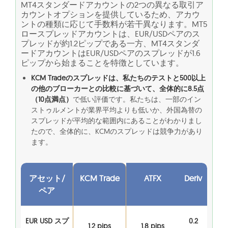
MT4スタンダードアカウントの2つの異なる取引ア
カウントオプションを提供しているため、アカウ
ントの種類に応じて手数料が若干異なります。MT5
ロースプレッドアカウントは、EUR/USDペアのス
プレッドが約1.2ピップである一方、MT4スタンダ
ードアカウントはEUR/USDペアのスプレッドが1.6
ピップから始まることを特徴としています。
KCM Tradeのスプレッドは、私たちのテストと500以上
の他のブローカーとの比較に基づいて、全体的に8.5点
（10点満点）
で低い評価です。私たちは、一部のイン
ストゥルメントが業界平均よりも低いか、外国為替の
スプレッドが平均的な範囲内にあることがわかりまし
たので、全体的に、KCMのスプレッドは競争力があり
ます。
アセット/
KCM Trade
ATFX
Deriv
ペア
EUR USD スプ
0.2
1.2 pips
1.8 pips