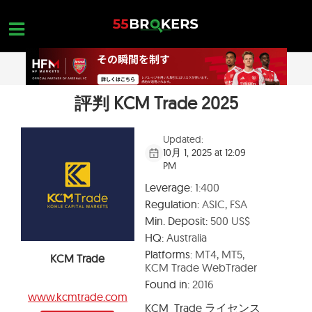
Skip
to
content
評判 KCM Trade 2025
ホーム
外国為替ブローカー
Updated:
10月 1, 2025 at 12:09
FX会社 詐欺
PM
外国為替教育
Leverage:
1:400
Regulation:
ASIC, FSA
トレーダーのお問い合わせ
Min. Deposit:
500 US$
お問合せ
HQ:
Australia
Platforms:
MT4, MT5,
KCM Trade
無料口座を開設
KCM Trade WebTrader
Found in:
2016
www.kcmtrade.com
KCM Trade
ライセンス