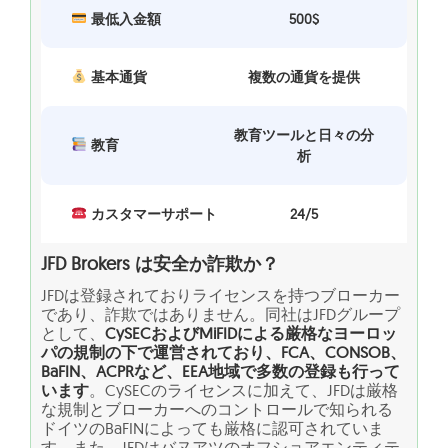
最低入金額
500$
基本通貨
複数の通貨を提供
教育ツールと日々の分
教育
析
カスタマーサポート
24/5
JFD Brokers は安全か詐欺か？
JFDは登録されておりライセンスを持つブローカー
であり、詐欺ではありません。同社はJFDグループ
として、
CySECおよびMiFIDによる厳格なヨーロッ
パの規制の下で運営されており、FCA、CONSOB、
BaFIN、ACPRなど、EEA地域で多数の登録も行って
います
。CySECのライセンスに加えて、JFDは厳格
な規制とブローカーへのコントロールで知られる
ドイツのBaFINによっても厳格に認可されていま
す。また、JFDはバヌアツのオフショアエンティテ