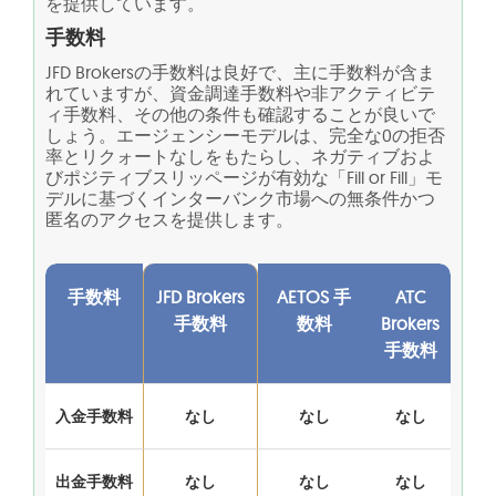
を提供しています。
手数料
JFD Brokersの手数料は良好で、主に手数料が含ま
れていますが、資金調達手数料や非アクティビテ
ィ手数料、その他の条件も確認することが良いで
しょう。エージェンシーモデルは、完全な0の拒否
率とリクォートなしをもたらし、ネガティブおよ
びポジティブスリッページが有効な「Fill or Fill」モ
デルに基づくインターバンク市場への無条件かつ
匿名のアクセスを提供します。
手数料
JFD Brokers
AETOS 手
ATC
手数料
数料
Brokers
手数料
入金手数料
なし
なし
なし
出金手数料
なし
なし
なし