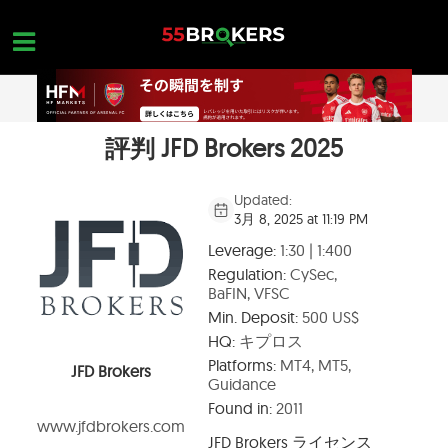
Skip
to
content
評判 JFD Brokers 2025
ホーム
外国為替ブローカー
Updated:
3月 8, 2025 at 11:19 PM
FX会社 詐欺
Leverage:
1:30 | 1:400
外国為替教育
Regulation:
CySec,
BaFIN, VFSC
トレーダーのお問い合わせ
Min. Deposit:
500 US$
お問合せ
HQ:
キプロス
Platforms:
MT4, MT5,
JFD Brokers
無料口座を開設
Guidance
Found in:
2011
www.jfdbrokers.com
JFD Brokers
ライセンス