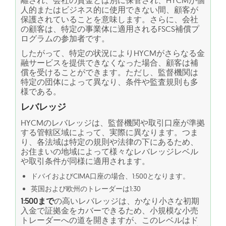
人的またはビジネス的に使用できない間、顧客が
保護されていることを意味します。さらに、会社
の顧客は、特定の事業体に適用されるFSCS補償プ
ログラムの参加者です。
したがって、特定の状況によりHYCMがさらなる金
融サービスを提供できなくなった場合、顧客は補
償を受けることができます。ただし、監督機関は
特定の団体によって異なり、条件や監査規則も多
様である。
レバレッジ
HYCMのレバレッジは、監督機関や取引口座が準拠
する管轄区域によって、実際に異なります。つま
り、各法域は特定の規則や法律の下にあるため、
お住まいの地域によって様々なレバレッジレベル
や取引条件が同様に適用されます。
ドバイおよびCIMA口座の場合、1:500となります。
英国および欧州のトレーダーは1:30
1:500まで
の高いレバレッジは、かなり小さな初期
入金で証拠金をカバーできるため、小規模な小売
トレーダーへの道を開きますが、このレベルはド