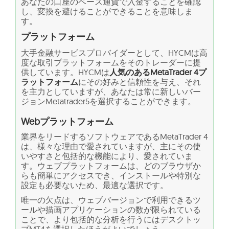
あなたの口座のベース通貨で入金することを確認
し、変換を避けることができることを意味しま
す。
プラットフォーム
大手金融サービスプロバイダーとして、HYCMは高
度な取引プラットフォームをそのトレーダーに提
供しています。HYCMは
人気のあるMetaTrader 4プ
ラットフォーム
にその好みと信頼性を与え、それ
を主力としていますが、あなたは常に新しいバー
ジョンMetatrader5を選択することができます。
Webプラットフォーム
業界をリードするソフトウェアであるMetaTrader 4
は、様々な理由で愛されていますが、主にその使
いやすさと包括的な機能により、愛されていま
す。ウェブプラットフォームは、どのブラウザか
らも簡単にアクセスでき、インストールや特別な
設定も必要ないため、最適な選択です。
唯一の欠点は、ウェブバージョンで利用できるツ
ールや描画アプリケーションの数が限られている
ことで、より包括的な分析を行うにはデスクトッ
プMT4を選択したほうがよいでしょう。