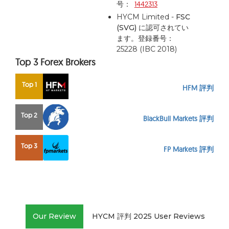
号：
1442313
HYCM Limited -
FSC
(SVG)
に認可されてい
ます。登録番号：
25228 (IBC 2018)
Top 3 Forex Brokers
Top 1
HFM 評判
Top 2
BlackBull Markets 評判
Top 3
FP Markets 評判
Our Review
HYCM 評判 2025 User Reviews