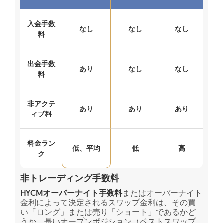
入金手数
なし
なし
なし
料
出金手数
あり
なし
なし
料
非アクテ
あり
あり
あり
ィブ料
料金ラン
低、平均
低
高
ク
非トレーディング手数料
HYCMオーバーナイト手数料
またはオーバーナイト
金利によって決定されるスワップ金利は、その買
い「ロング」または売り「ショート」であるかど
うか、長いオープンポジション（ベストスワップ