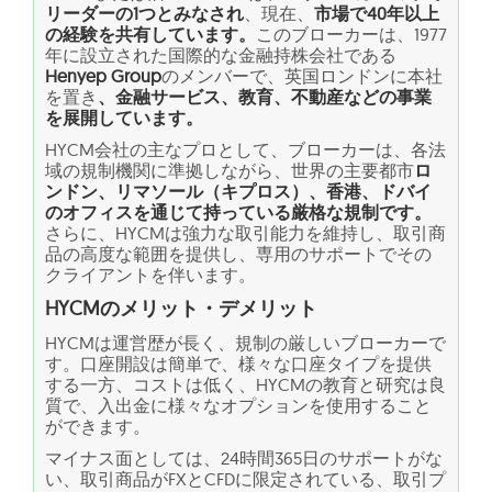
リーダーの1つとみなされ
、現在、
市場で40年以上
の経験を共有しています。
このブローカーは、1977
年に設立された国際的な金融持株会社である
Henyep Group
のメンバーで、英国ロンドンに本社
を置き
、金融サービス、教育、不動産などの事業
を展開しています。
HYCM会社の主なプロとして、ブローカーは、各法
域の規制機関に準拠しながら、世界の主要都市
ロ
ンドン、リマソール（キプロス）、香港、ドバイ
のオフィスを通じて持っている厳格な規制です。
さらに、HYCMは強力な取引能力を維持し、取引商
品の高度な範囲を提供し、専用のサポートでその
クライアントを伴います。
HYCMのメリット・デメリット
HYCMは運営歴が長く、規制の厳しいブローカーで
す。口座開設は簡単で、様々な口座タイプを提供
する一方、コストは低く、HYCMの教育と研究は良
質で、入出金に様々なオプションを使用すること
ができます。
マイナス面としては、24時間365日のサポートがな
い、取引商品がFXとCFDに限定されている、取引プ