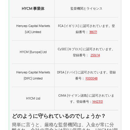
HYCM 事業体
監督機関とライセンス
Henyep Capital Markets
FCA (イギリス) に認可されています。登
(UK) Limited
録番号：
186171
CySEC (キプロス) に認可されています。
HYCM (Europe) Ltd
登録番号：
259/14
Henyep Capital Markets
DFSA (ドバイ) に認可されています。登録
(DIFC) Limited
番号：
F000048
CIMA (ケイマン諸島) に認可されていま
HYCM Ltd
す。登録番号：
1442313
どのように守られているのでしょうか？
簡単に言うと、厳格な監督機関は、入金が常に分
離され、会社の資金とは別に保管され、HYCMが個