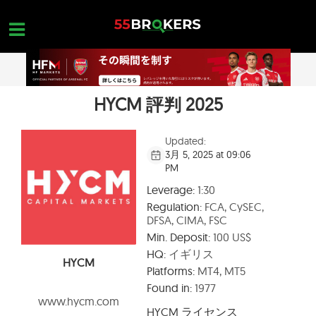
Skip
to
content
HYCM 評判 2025
ホーム
外国為替ブローカー
Updated:
3月 5, 2025 at 09:06
FX会社 詐欺
PM
外国為替教育
Leverage:
1:30
Regulation:
FCA, CySEC,
トレーダーのお問い合わせ
DFSA, CIMA, FSC
Min. Deposit:
100 US$
お問合せ
HQ:
イギリス
HYCM
無料口座を開設
Platforms:
MT4, MT5
Found in:
1977
www.hycm.com
HYCM ライセンス