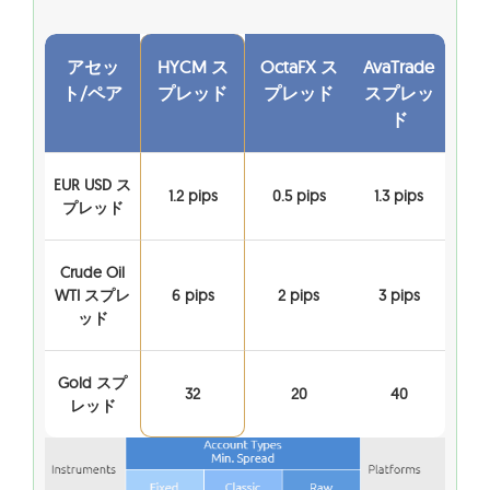
アセッ
HYCM ス
OctaFX ス
AvaTrade
ト/ペア
プレッド
プレッド
スプレッ
ド
EUR USD ス
1.2 pips
0.5 pips
1.3 pips
プレッド
Crude Oil
WTI スプレ
6 pips
2 pips
3 pips
ッド
Gold スプ
32
20
40
レッド