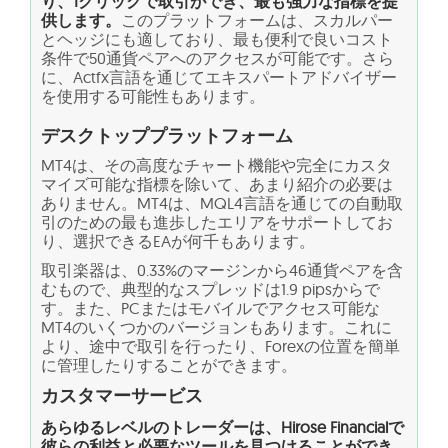
り、1クリックで取引ができ、最も強力な指標を提
供します。
このプラットフォームは、スカルパー
とヘッジにも適しており、最も便利で良いコスト
条件で50通貨ペアへのアクセスが可能です。さら
に、Actfx言語を通じてエキスパートアドバイザー
を使用する可能性もあります。
デスクトッププラットフォーム
MT4は、その高度なチャート機能や完全にカスタ
マイズ可能な指標を除いて、あまり紹介の必要は
ありません。MT4は、MQL4言語を通じての自動取
引のための最も進歩したエリアをサポートしてお
り、選択できるEAが何千もあります。
取引楽器は、0.33%のマージンから46通貨ペアを含
むもので、典型的なスプレッドは1.9 pipsからで
す。また、PCまたはモバイルでアクセス可能な
MT4のいくつかのバージョンもあります。これに
より、途中で取引を行ったり、Forexの位置を簡単
に管理したりすることができます。
カスタマーサービス
あらゆるレベルのトレーダーは、Hirose Financialで
彼らの利益と必要なツールを見つけることができ