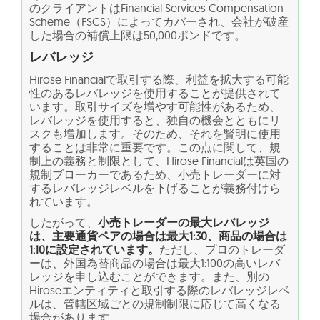
のクライアントはFinancial Services Compensation
Scheme（FSCS）によってカバーされ、会社が破産
した場合の補償上限は50,000ポンドです。
レバレッジ
Hirose Financialで取引する際、利益を拡大する可能
性のあるレバレッジを使用することが提供されて
います。取引サイズを増やす可能性があるため、
レバレッジを使用すると、独自の機会とともにリ
スクも増加します。そのため、それを賢明に使用
することは非常に重要です。この点に関して、規
制上の義務と制限として、Hirose Financialは英国の
規制ブローカーであるため、小売トレーダーに対
するレバレッジレベルを下げることが義務付けら
れています。
したがって、
小売トレーダーの最大レバレッジ
は、主要通貨ペアの場合は最大1:30、商品の場合は
1:10に設定されています。
ただし、プロのトレーダ
ーは、外国為替商品の場合は最大1:100の高いレバ
レッジを申し込むことができます。また、別の
Hiroseエンティティと取引する際のレバレッジレベ
ルは、管轄区域ごとの規制制限に応じて高くなる
場合があります。