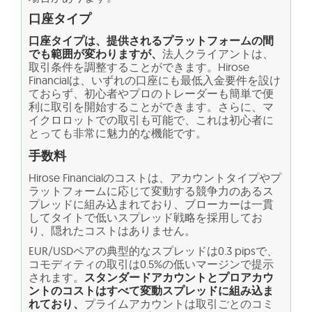
口座タイプ
口座タイプは、提供されるプラットフォームの間
でも範囲が変わりますが、
法人クライアントは、
取引条件を調整することができます。Hirose
Financialは、いずれの口座にも最低入金要件を設け
ておらず、初心者やプロのトレーダーも簡単で便
利に取引を開始することができます。さらに、マ
イクロロットでの取引も可能で、これは初心者に
とっても非常に魅力的な機能です。
手数料
Hirose Financialのコストは、アカウントタイプやプ
ラットフォームに応じて変動する競争力のあるス
プレッドに組み込まれており、ブローカーは一貫
してタイトで低いスプレッド戦略を採用してお
り、隠れたコストはありません。
EUR/USDペアの典型的なスプレッドは0.3 pipsで、
コモディティの取引は0.5%の低いマージンで提示
されます。
スタンダードアカウントとプロアカウ
ントのコストはすべて変動スプレッドに組み込ま
れており、
プライムアカウントは取引ごとのコミ