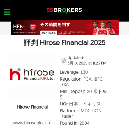
Skip
to
content
評判 Hirose Financial 2025
ホーム
外国為替ブローカー
Updated:
3月 8, 2025 at 11:23 PM
FX会社 詐欺
Leverage:
1:30
外国為替教育
Regulation:
FCA, IBFC,
JFSA
トレーダーのお問い合わせ
Min. Deposit:
20 米ドル
$
お問合せ
HQ:
日本、イギリス
Hirose Financial
無料口座を開設
Platforms:
MT4, LION
Trader
www.hiroseuk.com
Found in:
2004