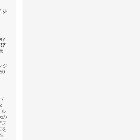
イジ
ry
よび
振
レジ
50
バ
タ
イル
示の
デス
法を
性