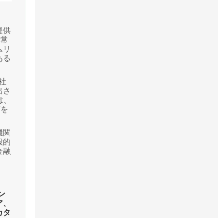
提供
非常
ムリ
ある
社
出さ
は、
可を
機関
般的
金融
ン
ア、
カタ