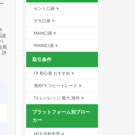
ロー
セント口座
デモ口座
さ
MAM口座
パ諸
ペ
PAMM口座
当局
、評
取引条件
FX 初心者 おすすめ
海外FX コピートレード
FX レバレッジ 最大 海外
プラットフォーム別ブロー
カー
MT4 自動売買