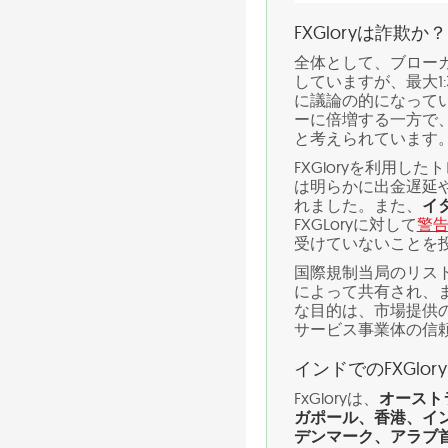
FXGloryは詐欺か？
全体として、ブロー
していますが、最大1
に議論の的になって
ーに倍増する一方で
と考えられています
FXGloryを利用
は明らかに出金遅延
れました。また、
イ
FXGLoryに対して
警
受けていないことを
国際規制当局のリス
によって共有され、
な目的は、市場提供
サービス事業体の信
インドでのFXGlory
FxGloryは、
オースト
ガポール、香港、イ
デンマーク、アラブ