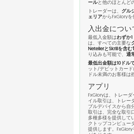
ール
と他のほとんど
トレーダーは、
グル
ェリア
からFxGlo
入出金につい
最低入金額は
わずか1
は、すべての主要な
NetellerとSkril
り込みも可能で、
通
最低出金額は10ドル
ット/デビットカード
ドル未満のお客様は
アプリ
FxGloryは、ト
イル取引は、トレー
ブルデバイスから自分の
取引は、完全な取引
多種多様を提供して
クトップコンピュー
提供します。FxGlo