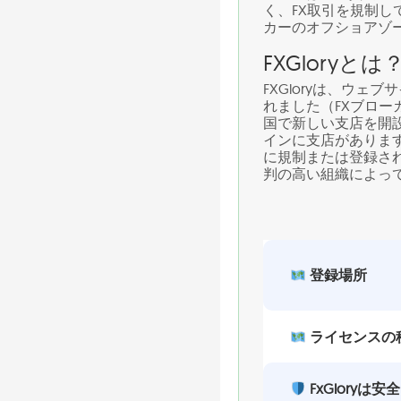
く、FX取引を規制してい
カーのオフショアゾ
FXGloryとは
FXGloryは、ウ
れました（FXブロー
国で新しい支店を開設
インに支店がありま
に規制または登録さ
判の高い組織によっ
登録場所
ライセンスの
FxGloryは