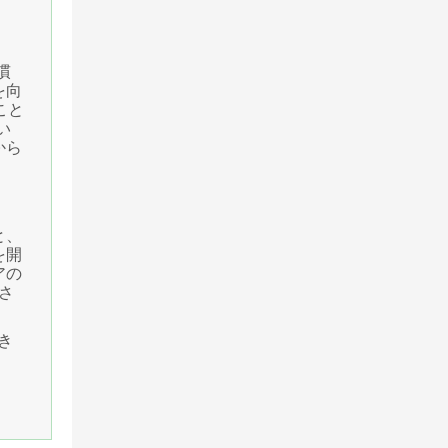
慣
を向
こと
い
から
と、
を開
アの
制さ
き