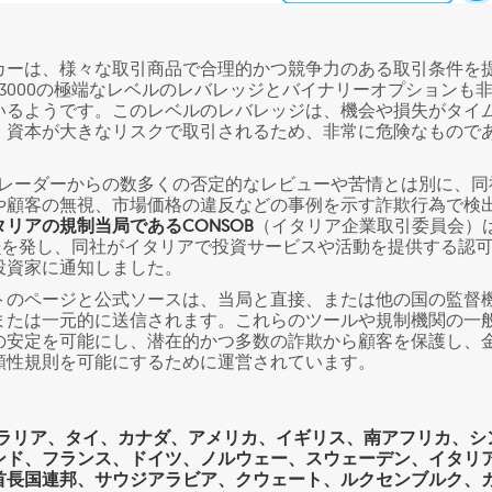
カーは、様々な取引商品で合理的かつ競争力のある取引条件を
:3000の極端なレベルのレバレッジとバイナリーオプションも
いるようです。このレベルのレバレッジは、機会や損失がタイ
、資本が大きなリスクで取引されるため、非常に危険なもので
。
したトレーダーからの数多くの否定的なレビューや苦情とは別に、同
や顧客の無視、市場価格の違反などの事例を示す詐欺行為で検
タリアの規制当局であるCONSOB
（イタリア企業取引委員会）
告
を発し、同社がイタリアで投資サービスや活動を提供する認
投資家に通知しました。
トのページと公式ソースは、当局と直接、または他の国の監督
または一元的に送信されます。これらのツールや規制機関の一
の安定を可能にし、潜在的かつ多数の詐欺から顧客を保護し、
頼性規則を可能にするために運営されています。
ラリア、タイ、カナダ、アメリカ、イギリス、南アフリカ、シ
ンド、フランス、ドイツ、ノルウェー、スウェーデン、イタリ
首長国連邦、サウジアラビア、クウェート、ルクセンブルク、