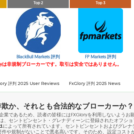
Top 2
Top 3
BlackBull Markets 評判
FP Markets 評判
Loryは非規制ブローカーです。取引は安全ではありません。
lory 評判 2025 User Reviews
FxGlory 評判 2025 News
yは詐欺か、それとも合法的なブローカーか？
ョア企業であるため、読者の皆様にはFXGloryを利用しないようお
oryは、セントビンセント・グレナディーンに登録されたオフショ
d.
によって所有されています。セントビンセントおよびグレナ
要件や規制がないことで悪名高いです。そのため、設定コスト