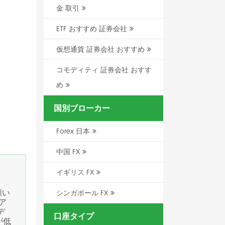
金 取引
ETF おすすめ 証券会社
仮想通貨 証券会社 おすすめ
コモディティ 証券会社 おすす
め
国別ブローカー
Forex 日本
中国 FX
イギリス FX
願い
シンガポール FX
ア
デ
口座タイプ
が低