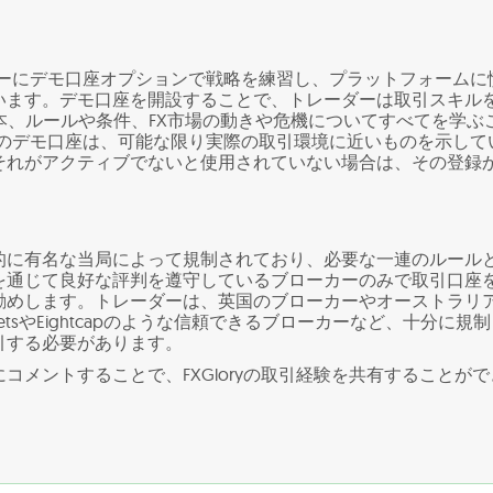
レーダーにデモ口座オプションで戦略を練習し、プラットフォームに
います。デモ口座を開設することで、トレーダーは取引スキル
本、ルールや条件、FX市場の動きや危機についてすべてを学ぶ
oryのデモ口座は、可能な限り実際の取引環境に近いものを示して
それがアクティブでないと使用されていない場合は、その登録
。
的に有名な当局によって規制されており、必要な一連のルール
を通じて良好な評判を遵守しているブローカーのみで取引口座
勧めします。トレーダーは、英国のブローカーやオーストラリ
ketsやEightcapのような信頼できるブローカーなど、十分に規
引する必要があります。
コメントすることで、FXGloryの取引経験を共有することがで