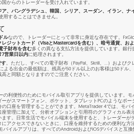
の国からのトレーダーを受け入れています。
ジア、バングラデシュ、韓国、シリア、スーダン、イラン、ナ
ryを使用することはできません。
て
ドル
なので、トレーダーにとって非常に身近な存在です。FxGlo
クレジットカード（VisaとMastercardを含む）、暗号通貨、お
lを含む電子財布を含む
多くの異なる支払方法を提供しています。銀行
常7営業日以内
に処理されます。
です
。ただし、すべての電子財布（PayPal、Skrill、…）およびク
による出金の最低額は、残高が50ドル以上のお客様は50ドル、
残高と同額となりますのでご注意ください。
レーダーの利便性のためにモバイル取引アプリを提供しています。モ
ダーがスマートフォン、ポケット、タブレットPCのようなポー
口座を管理することができます。MetaTrader 4では、モバ
口座管理に加えて、分析オプションと引用符のグラフィカル表
います。日常生活でモバイル端末を使用すると、トレーダーが
タにアクセスできないときに、口座を維持するための便利な方
ryモバイルアプリは、すべてのAndroidおよびiOSデバイスと互換