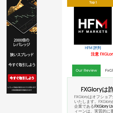
Top 1
HFM 評判
注意 FXG
Our Review
FxG
FXGlor
FXGloryはオフシ
いたします。FXGl
企業である
FXGlory Lt
ィーンは、実質的に