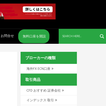
お問合せ
無料口座を開設
ブローカーの種類
海外FX ECN口座
取引商品
CFD おすすめ 証券会社
インデックス 取引