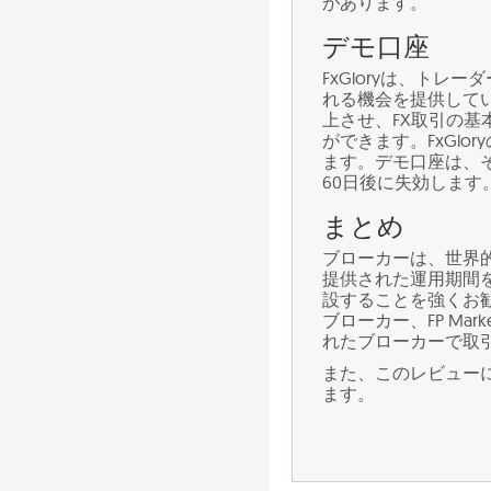
があります。
デモ口座
FxGloryは、ト
れる機会を提供して
上させ、FX取引の基
ができます。FxGl
ます。デモ口座は、
60日後に失効します
まとめ
ブローカーは、世界
提供された運用期間
設することを強くお
ブローカー、FP Mar
れたブローカーで取
また、このレビューに
ます。