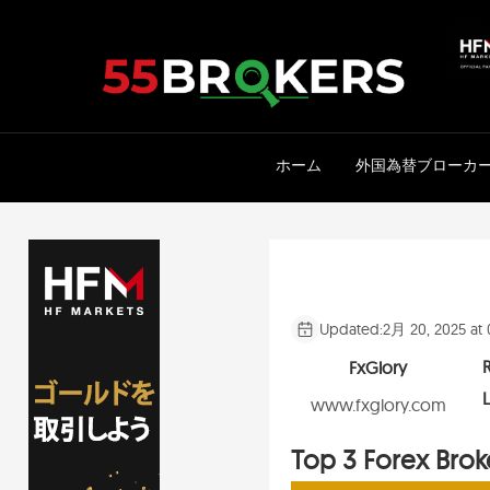
Skip
to
content
ホーム
外国為替ブローカ
Updated:
2月 20, 2025 at
FxGlory
L
www.fxglory.com
Top 3 Forex Brok