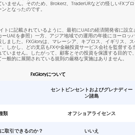
ません。そのため、Brokerz、TraderURなどの怪しいFXブ
ーンとなったのです。
？
ェブサイトに記載されているように、最初にUAEの経済開発省に設立
カーUAEを参照）一方、アジア地域での運用の年後にヨーロッ
しました。FXGloryは、マレーシア、キプロス、イギリス、ス
す。しかし、どの支店もFXや金融投資サービス会社を監督する
れていません。したがって、顧客とその投資を保護する目的で
て一般的に展開されている規則の厳格な実施はありません。
FxGloryについて
セントビンセントおよびグレナディー
ン諸島
種類
オフショアライセンス
安全に取引できるのか？
いいえ