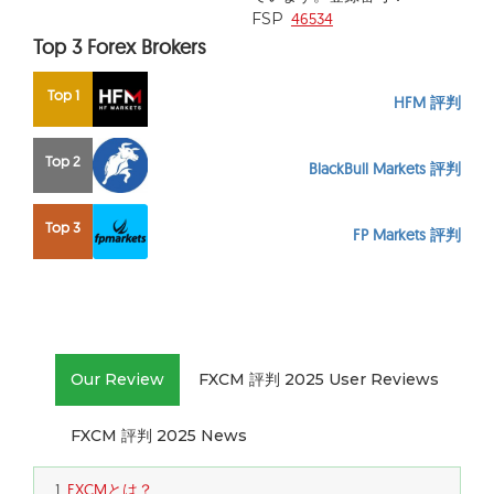
FSP
46534
Top 3 Forex Brokers
Top 1
HFM 評判
Top 2
BlackBull Markets 評判
Top 3
FP Markets 評判
Our Review
FXCM 評判 2025 User Reviews
FXCM 評判 2025 News
FXCMとは？