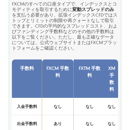
FXCMのすべての口座タイプで、インデックスとコ
モディティを取引するために
変動スプレッドのみ
を支払う必要があり、拡張インデックスCFDではス
トップとリミットの制限や再クォートなしで取引
できます。CFDの平均的なスプレッドコスト、およ
びファンディング手数料などのその他の手数料は
以下をご覧ください。ただし、最も正確なデータ
については、公式ウェブサイトまたはFXCMプラッ
トフォームをご確認ください。
手数料
FXCM 手数
FXTM 手数
XM
料
料
手
数
料
入金手数料
なし
なし
なし
出金手数料
あり
なし
なし