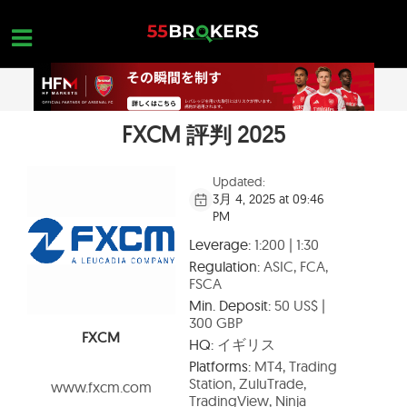
Skip
to
content
FXCM 評判 2025
ホーム
外国為替ブローカー
Updated:
3月 4, 2025 at 09:46
FX会社 詐欺
PM
外国為替教育
Leverage:
1:200 | 1:30
Regulation:
ASIC, FCA,
トレーダーのお問い合わせ
FSCA
Min. Deposit:
50 US$ |
お問合せ
300 GBP
FXCM
HQ:
イギリス
無料口座を開設
Platforms:
MT4, Trading
Station, ZuluTrade,
www.fxcm.com
TradingView, Ninja