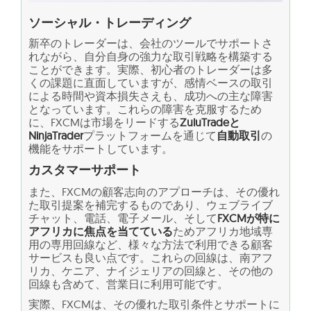
ソーシャル・トレーディング
新卒のトレーダーは、会社のツールでサポートさ
れながら、自分自身の強力な取引戦略を構築する
ことができます。実際、初心者のトレーダーは多
くの課題に直面していますが、感情ベースの取引
による時間や資本損失さえも、成功への主な障害
となっています。これらの障害を克服するため
に、FXCMは市場をリードする
ZuluTradeと
NinjaTrader
プラットフォームを通じて
自動取引
の
機能をサポートしています。
カスタマーサポート
また、FXCMの顧客志向のアプローチは、その優れ
た取引提案を補完するものであり、ウェブライブ
チャット、電話、電子メール、そして
FXCMが特に
アフリカに焦点を当てている
ためアフリカ地域専
用の専用回線など、様々な方法で利用できる顧客
サービスも良い点です。これらの回線は、南アフ
リカ、ケニア、ナイジェリアの回線と、その他の
回線も含めて、営業日に利用可能です。
実際、FXCMは、その優れた取引条件とサポートに