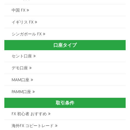
中国 FX
イギリス FX
シンガポール FX
口座タイプ
セント口座
デモ口座
MAM口座
PAMM口座
取引条件
FX 初心者 おすすめ
海外FX コピートレード