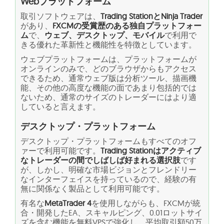
Webプラットフォーム
取引ソフトウェアは、
Trading StationとNinja Trader
があり、
FXCMの受賞歴のある独自プラットフォー
ム
で、
ウェブ、デスクトップ、モバイル
で利用で
きる優れた革新性と機能性を特徴としています。
ウェブプラットフォームは、プラットフォームが
オンラインのみで、どのブラウザからもアクセス
できるため、通常ウェブ版は分析ツール、描画機
能、その他の高度な機能の面であまり包括的では
ないため、通常のサイズのトレーダーにはより適
していると言えます。
デスクトップ・プラットフォーム
デスクトップ・プラットフォームもすべてのオフ
ァーで利用可能です。
Trading Stationはアクティブ
なトレーダーの間でしばしば好まれる選択肢
です
が、しかし、明確な市場ビジョンとフレンドリー
なインターフェイスを持っているので、経験の有
無に関係なく製品として利用可能です。
有名な
MetaTrader 4
を使用しながらも、FXCMが統
合・開発したEA、スキャルピング、0.01ロットサイ
ズを含む機能を無料VPSで強化し、平均取引額50万