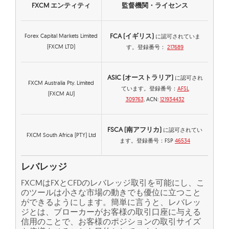
FXCM エンティティ
監督機関・ライセンス
FCA (イギリス)
Forex Capital Markets Limited
に認可されていま
(FXCM LTD)
す。登録番号：
217689
ASIC (オーストラリア)
に認可され
FXCM Australia Pty. Limited
ています。登録番号：
AFSL
(FXCM AU)
309763
, ACN:
121934432
FSCA (南アフリカ)
に認可されてい
FXCM South Africa (PTY) Ltd
ます。登録番号：FSP
46534
レバレッジ
FXCMはFXとCFDのレバレッジ取引を可能にし、こ
のツールは小さな市場の動きでも優位に立つこと
ができるようにします。簡単に言うと、レバレッ
ジとは、ブローカーがお客様の取引口座に与える
信用のことで、お客様のポジションの取引サイズ