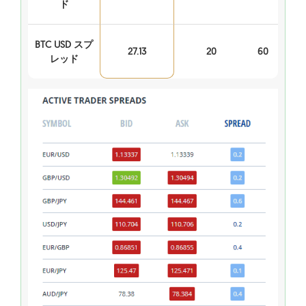
ド
BTC USD スプ
27.13
20
60
レッド