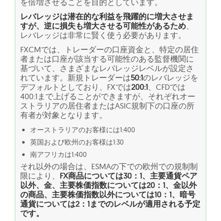
を倍増させることを目的としています。
レバレッジは潜在的な利益を飛躍的に増大させま
すが、逆に損失も増大させる可能性があるため
、
レバレッジは非常に賢く使う必要があります。
FXCMでは、トレーダーの口座資金と、特定の居住
者または口座が該当する可能性のある監督機関に
基づいて、さまざまなレバレッジレベルが設定さ
れています。新規トレーダーは
50:1
のレバレッジを
デフォルトとしており、FXでは
200:1
、CFDでは
400:1まで上げることができますが、それぞれオー
ストラリアの居住者またはASIC規制下の口座の所
有者が対象となります。
オーストラリアのお客様には1:400
英国および欧州のお客様は1:30
南アフリカは1:400
それ以外の場合は、ESMAの下での欧州での規制制
限により、
FX商品については30：1、主要通貨ペア
以外、金、主要株価指数については20：1、金以外
の商品、主要株価指数以外については10：1、暗号
通貨については2：1までのレベルが適用される予定
です。