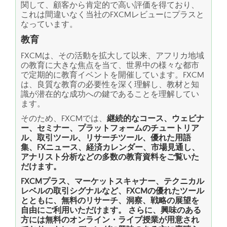
関して、顧客から肯定的で高い評価を得ており、
これは間違いなく当社のFXCMレビューにプラスと
なっています。
教育
FXCMは、その活動を拡大して以来、アフリカ地域
の教育に大きな焦点を当て、世界中の様々な都市
で定期的に教育イベントを開催しています。FXCM
は、良質な教育の必要性を深く理解し、教材と知
識が潜在的な成功への鍵であることを理解してい
ます。
そのため、FXCMでは、
継続的なコース、ウェビナ
ー、セミナー、プラットフォームのチュートリア
ル、取引ツール、リサーチツール、優れた用語
集、FXニュース、経済カレンダー、市場見通し、
アナリスト分析などの多数の教育資料をご覧いた
だけます。
FXCMプラス、マーケットスキャナー、テクニカル
レベルの取引シグナルなど、FXCMの優れたツール
とともに、無料のリサーチ、洞察、戦略の展望を
自由にご利用いただけます。 さらに、興味のある
方には無料のオンライン・ライブ授業が用意され