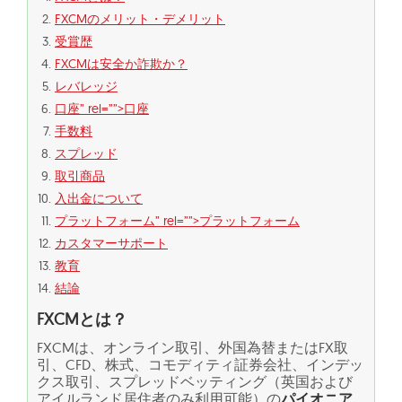
FXCMのメリット・デメリット
受賞歴
FXCMは安全か詐欺か？
レバレッジ
口座” rel=””>口座
手数料
スプレッド
取引商品
入出金について
プラットフォーム” rel=””>プラットフォーム
カスタマーサポート
教育
結論
FXCMとは？
FXCMは、オンライン取引、外国為替またはFX取
引、CFD、株式、コモディティ証券会社、インデッ
クス取引、スプレッドベッティング（英国および
アイルランド居住者のみ利用可能）の
パイオニア