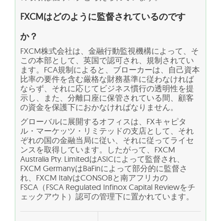
FXCMはどのように監督されているのです
か？
FXCM株式会社は、金融行動監視機構によって、そ
この本部として、英国で認可され、規制されてい
ます。FCA規制によると、ブローカーは、自己資本
比率の要件を含む厳格な財務基準に従わなければ
ならず、それに応じてビジネス慣行の透明性を提
示し、また、分離口座に保管されている間、顧客
の資金を保護下におかなければなりません。
グローバルに展開するオフィスは、FXキャピタ
ル・マーケッツ・リミテッドの支店として、それ
ぞれの国の金融当局に従い、それに従ってライセ
ンスを取得しています。したがって、FXCM
Australia Pty. LimitedはASICによって監督され、
FXCM GermanyはBaFinによって部分的に監督さ
れ、FXCM ItalyはCONSOBと南アフリカの
FSCA（FSCA Regulated Infinox Capital Reviewをチ
ェックアウト）認可の管理下に置かれています。