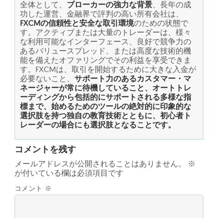
全体として、
ブローカーの強力な背景
、長年の成
功した運営、金融界で評判の高い所有会社は、
FXCMの信頼性と安全な取引環境
のための状態で
す。アクティブまたは大量のトレーダーは、様々
な利用可能なインターフェース、良好で競争力の
あるバリュースプレッド、または高度な技術的機
能を備えたオファリングでその利益を享受できま
す。FXCMは、取引を開始するために大きな入金が
必要ないこと、
サポート力のあるカスタマー・マ
ネージャーが常に待機していること、オートトレ
ーディングから包括的にサポートされる多様な指
標まで、始めるためのツールの絶対的に印象的な
選択肢を持つ独自の教育技術とともに、初心者ト
レーダーの場合にも選択肢となることです。
コメントを残す
メールアドレスが公開されることはありません。
※
が付いている欄は必須項目です
コメント
※