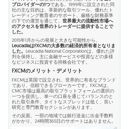
プロバイダーの1つ
である。1999年に設立された同
社の主な目的は、革新的な取引ツール、優れたト
レーディング教育者のサポート、厳格な財務基準
の下での運営を通じて、
世界最大の流動性市場へ
のアクセスを世界のトレーダーに提供することで
した。
2015年1月からの発展と大きな可能性から、
LeucadiaはFXCMの大多数の経済的所有者となりま
した。
Leucadia National Corporationは、優れた評
判を保持し、主に金融サービスや投資などの多様
なビジネスに投資する持株会社です。
FXCMのメリット・デメリット
FXCMは英国で設立され、世界的に有名なブランド
であり、信頼できるブローカーです。FXCMは、
CMC市場は最高の取引プラットフォームの選択の
一つを提供し、単一の口座を通じてバランスのと
れた取引条件、タイトなスプレッドは低く、良い
研究と専門教育セクションがあります。
その反面、一部の地域では銀行送金に出金手数料
がかかり、24時間365日のサポートはありません。