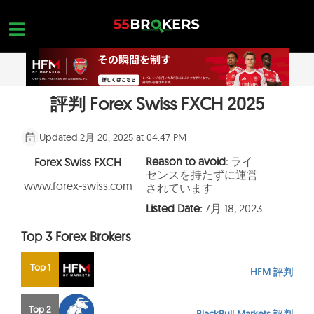
Skip
to
content
評判 Forex Swiss FXCH 2025
ホーム
外国為替ブローカー
Updated:
2月 20, 2025 at 04:47 PM
FX会社 詐欺
Reason to avoid:
ライ
Forex Swiss FXCH
センスを持たずに運営
外国為替教育
www.forex-swiss.com
されています
Listed Date:
7月 18, 2023
トレーダーのお問い合わせ
Top 3 Forex Brokers
お問合せ
無料口座を開設
Top 1
HFM 評判
Top 2