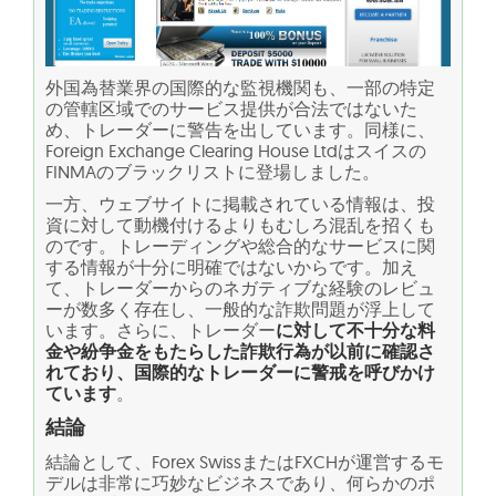
外国為替業界の国際的な監視機関も、一部の特定
の管轄区域でのサービス提供が合法ではないた
め、トレーダーに警告を出しています。同様に、
Foreign Exchange Clearing House Ltdはスイスの
FINMAのブラックリストに登場しました。
一方、ウェブサイトに掲載されている情報は、投
資に対して動機付けるよりもむしろ混乱を招くも
のです。トレーディングや総合的なサービスに関
する情報が十分に明確ではないからです。加え
て、トレーダーからのネガティブな経験のレビュ
ーが数多く存在し、一般的な詐欺問題が浮上して
います。さらに、トレーダー
に対して不十分な料
金や紛争金をもたらした詐欺行為が以前に確認さ
れており、国際的なトレーダーに警戒を呼びかけ
ています
。
結論
結論として、Forex SwissまたはFXCHが運営するモ
デルは非常に巧妙なビジネスであり、何らかのポ