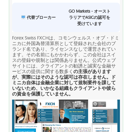
GO Markets - オースト
代替ブローカー
ラリアでASICの認可を
受けています
Forex Swiss FXCHは、コモンウェルス・オブ・ドミ
ニカに外国為替清算所として登録された会社のブ
ランド名であり、ライセンスなしで運営されてい
ます。その名前にもかかわらず、この会社はスイ
スの登録や規制とは関係ありません。公式ウェブ
サイトには、クライアントの勧誘と誠実な金融サ
ービスの提供に関する数多く
の主張があります
が、実際にはそのような認可は存在しません。ド
ミニカ自体は金融企業に対して規制要件を課して
いないため、いかなる組織もクライアントや彼ら
の資金を保護していません。