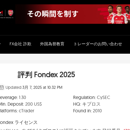
ー
FX会社 詐欺
外国為替教育
トレーダーのお問い合わせ
評判 Fondex 2025
Updated:
3月 7, 2025 at 10:32 PM
Leverage:
1:30
Regulation:
CySEC
Min. Deposit:
200 US$
HQ:
キプロス
latforms:
cTrader
Found in:
2010
Fondex ライセンス