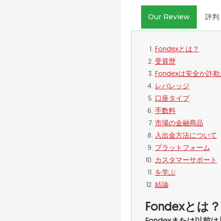
Our Review
評判 
Fondexとは？
受賞歴
Fondexは安全か詐
レバレッジ
口座タイプ
手数料
市場の金融商品
入出金方法について
プラットフォーム
カスタマーサポート
を学ぶ
結論
Fondexとは？
Fondexまたは以