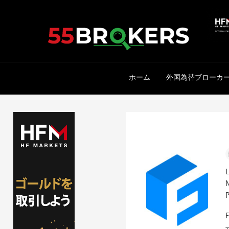
Skip
to
content
ホーム
外国為替ブローカ
P