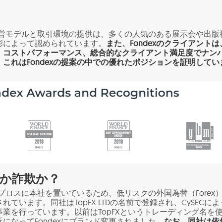
た運営モデルと取引環境の提供は、多くの人気のある展示会や出版
彰によって認められています。
また、Fondexのクライアントは
、コストパフォーマンス、総合的なクライアント満足度でナン
これはFondexの提案の中での優れたポジションを証明してい
安全か詐欺か？
はキプロスに本社を置いているため、低リスクの外国為替（Forex
ています。同社はTopFX LTDの名前で登録され、CySECによ
業を行っています。以前はTopFXというトレーディング名を
になってFondexにブランド変更されました。
なお、同社は依