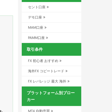
セント口座
デモ口座
MAM口座
PAMM口座
取引条件
FX 初心者 おすすめ
海外FX コピートレード
FX レバレッジ 最大 海外
プラットフォーム別ブロー
カー
MT4 自動売買
を