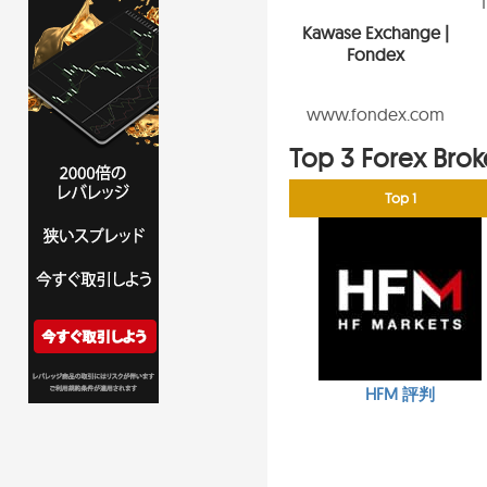
Kawase Exchange |
Fondex
www.fondex.com
Top 3 Forex Brok
Top 1
HFM 評判