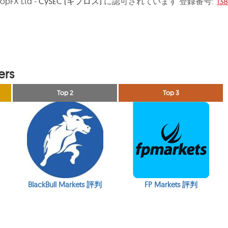
TopFX Ltd -
CySEC (キプロス)
に認可されています 登録番号:
138
ers
Top 2
Top 3
BlackBull Markets 評判
FP Markets 評判