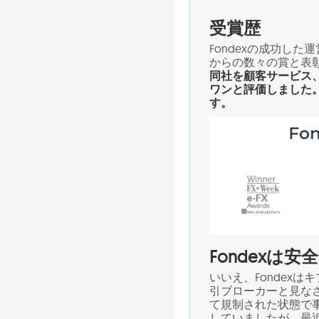
受賞歴
Fondexの成功し
からの数々の賞と表
同社を顧客サービス
ワンと評価しました。
す。
Fondexは
いいえ、Fondex
引ブローカーと見なされ
て規制された状態で事
していましたが、最近