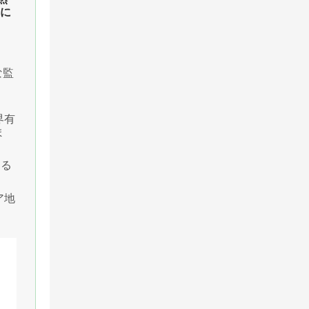
めに
な監
界有
ま
よる
ア地