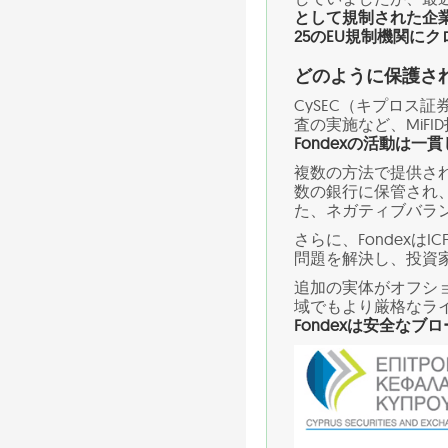
として規制された企
25のEU規制機関に
どのように保護さ
CySEC（キプロス
査の実施など、MiF
Fondexの活動は
複数の方法で提供さ
数の銀行に保管され
た、ネガティブバラ
さらに、Fondex
問題を解決し、投資
追加の実体がオフシ
域でもより厳格なラ
Fondexは安全な