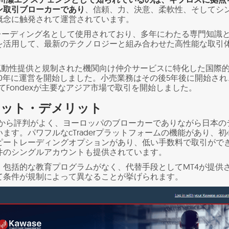
ン取引ブローカーであり
、信頼、力、決意、柔軟性、そしてシ
概念に触発されて運営されています。
Xのトレーディング名として使用されており、多年にわたる専門知識
を活用して、最新のテクノロジーと組み合わせた高性能な取引
は流動性提供と規制された機関向け仲介サービスに特化した国際
10年に運営を開始しました。小売業務はその後5年後に開始され
してFondexが主要なアジア市場で取引を開始しました。
メリット・デメリット
ダーから評判がよく、ヨーロッパのブローカーでありながら日本の
ます。パワフルなcTraderプラットフォームの機能があり、初
ピートレーディングオプションがあり、低い手数料で取引がで
件のシングルアカウントも提供されています。
、包括的な教育プログラムがなく、代替手段としてMT4が提供
て条件が規制によって異なることが挙げられます。