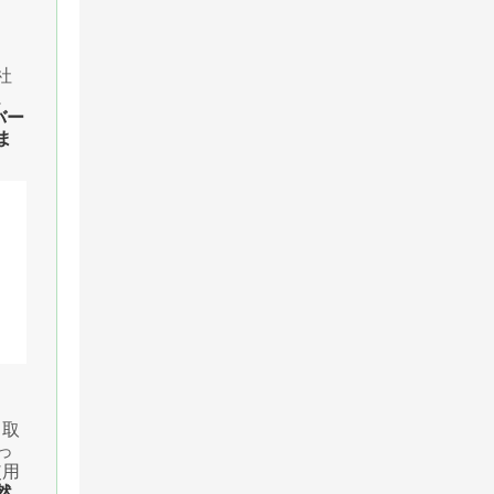
社
、
バー
ま
）取
っ
使用
然