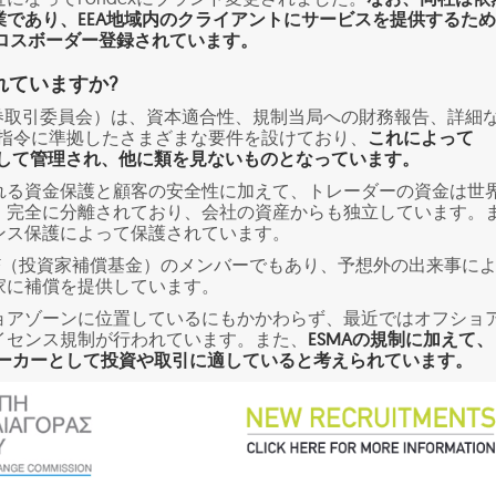
業であり、EEA地域内のクライアントにサービスを提供するた
クロスボーダー登録されています。
れていますか?
証券取引委員会）は、資本適合性、規制当局への財務報告、詳細
ID指令に準拠したさまざまな要件を設けており、
これによって
一貫して管理され、他に類を見ないものとなっています。
れる資金保護と顧客の安全性に加えて、トレーダーの資金は世
、完全に分離されており、会社の資産からも独立しています。
ンス保護によって保護されています。
はICF（投資家補償基金）のメンバーでもあり、予想外の出来事に
家に補償を提供しています。
ョアゾーンに位置しているにもかかわらず、最近ではオフショ
イセンス規制が行われています。また、
ESMAの規制に加えて、
ブローカーとして投資や取引に適していると考えられています。