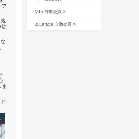
ンプ
MT5 自動売買
と規
Zulutrade 自動売買
体験
的な
、
テ
心
きま
され