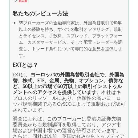
結論
私たちのレビュー方法
55ブローカーズの金融専門家は、外国為替取引で10年
以上の経験を持ち、すべての取引オファリング、規制
とライセンス、手数料、スプレッド、プラットフォー
ム、カスタマーサービス、そして配置トレーダーを調
査し、トレード条件について専門的な意見を提供しま
す。
EXTとは？
EXTは、
ヨーロッパの外国為替取引会社で、外国為
替、株式、ETF、金属、先物、オプション、債券な
ど、50以上の市場で60万以上の取引インストゥル
メントへのアクセスを提供しています
。本社はキ
プロスのリマソールにあり、信頼性の高いヨーロ
ッパ規制機関であるCySECによって規制および認可
されています。
調査によれば、このブローカーは香港の証券先物
委員会からも規制認可を取得しており、アジア市
場および中国市場での運営が許可されています。
さらに、同社は以前、英国のFCAからトップティア