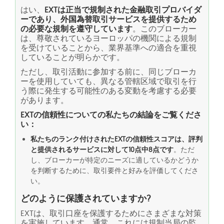
はい、
EXTは正当で規制された金融取引プロバイダ
ーであり、外国為替取引サービスを提供するため
の必要な規制を遵守しています
。このブローカー
は、尊敬されているヨーロッパの機関による規制
を受けていることから、業界基準への適合を重視
していることが明らかです。
ただし、取引活動に参加する前に、同じブローカ
ーを使用していても、異なる管轄区域で取引を行
う際に発生する可能性のある変動を考慮する必要
があります。
EXTの信頼性についての私たちの結論をご覧くださ
い：
私たちのランク付けされたEXTの信頼性スコアは、評判
と提供されるサービスに対して10点中8点です
。ただ
し、ブローカーが特定のニーズに適しているかどうか
を判断するために、取引要件と好みを評価してくださ
い。
どのように保護されていますか?
EXTは、取引口座を保護するためにさまざまな対策
を実施しています。通常、これには規制当局の監