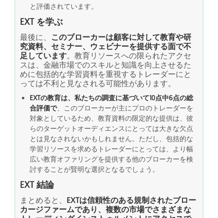
と評価されています。
EXT を学ぶ
最後に、
このブローカーは顧客に対して教育や研
究資料、セミナー、ウェビナーを提供する面で不
足しています
。教育リソースへの限られたアクセ
スは、金融市場でのスキルと知識を向上させるた
めに包括的な学習資料を重視するトレーダーにと
っては不利と見なされる可能性があります。
EXTの教育は、私たちの調査に基づいて10点中6点の総
合評価で
、このブローカーが主にプロのトレーダーを
対象としているため、教育資料の限定的な提供は、彼
らのターゲットオーディエンスにとっては大きな欠点
とは見なされないかもしれません。ただし、包括的な
学習リソースを求めるトレーダーにとっては、より幅
広い教育オファリングを提供する他のブローカーを検
討することが賢明な選択となるでしょう。
EXT 結論
まとめると、
EXTは信頼性のある規制されたブロー
カージファームであり、複数の市場でさまざまな