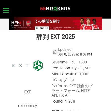
Skip
to
content
評判 EXT 2025
ホーム
外国為替ブローカー
Updated:
3月 8, 2025 at 11:36 PM
FX会社 詐欺
Leverage:
1:30 | 1:500
外国為替教育
Regulation:
CySEC, SFC
Min. Deposit:
€10,000
トレーダーのお問い合わせ
HQ:
キプロス
お問合せ
Platforms:
EXT 独自のプ
ラットフォーム, HTTP
EXT
無料口座を開設
API, FIX API
Found in:
2011
ext.com.cy