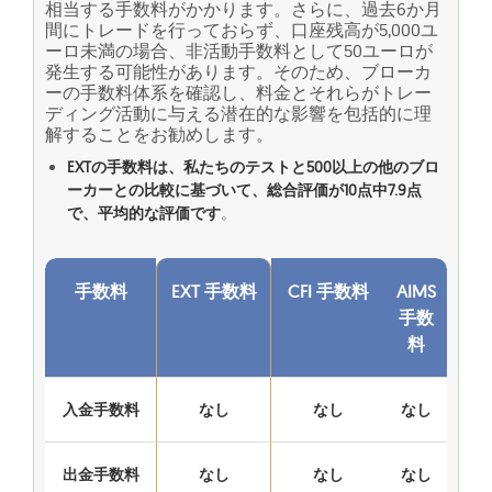
相当する手数料がかかります。さらに、過去6か月
間にトレードを行っておらず、口座残高が5,000ユ
ーロ未満の場合、非活動手数料として50ユーロが
発生する可能性があります。そのため、ブローカ
ーの手数料体系を確認し、料金とそれらがトレー
ディング活動に与える潜在的な影響を包括的に理
解することをお勧めします。
EXTの手数料は、私たちのテストと500以上の他のブロ
ーカーとの比較に基づいて、総合評価が10点中7.9点
で、平均的な評価です
。
手数料
EXT 手数料
CFI 手数料
AIMS
手数
料
入金手数料
なし
なし
なし
出金手数料
なし
なし
なし