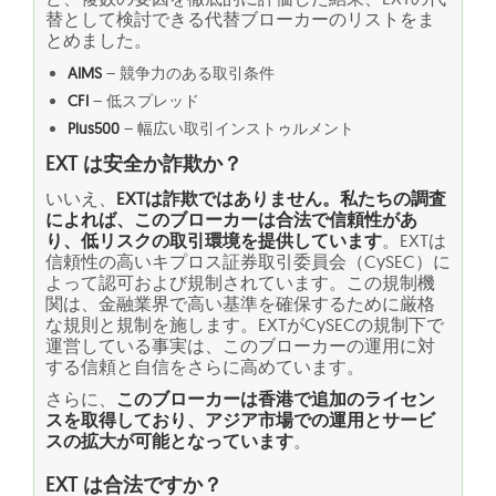
替として検討できる代替ブローカーのリストをま
とめました。
AIMS
– 競争力のある取引条件
CFI
– 低スプレッド
Plus500
– 幅広い取引インストゥルメント
EXT は安全か詐欺か？
いいえ、
EXTは詐欺ではありません。私たちの調査
によれば、このブローカーは合法で信頼性があ
り、低リスクの取引環境を提供しています
。EXTは
信頼性の高いキプロス証券取引委員会（CySEC）に
よって認可および規制されています。この規制機
関は、金融業界で高い基準を確保するために厳格
な規則と規制を施します。EXTがCySECの規制下で
運営している事実は、このブローカーの運用に対
する信頼と自信をさらに高めています。
さらに、
このブローカーは香港で追加のライセン
スを取得しており、アジア市場での運用とサービ
スの拡大が可能となっています
。
EXT は合法ですか？