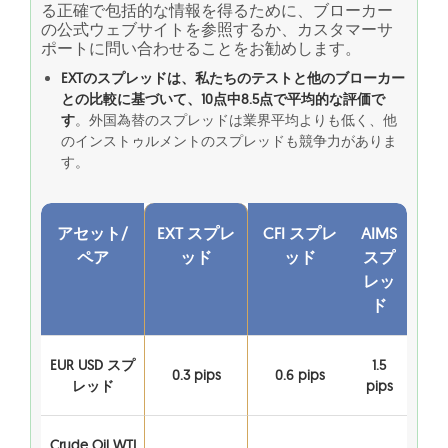
る正確で包括的な情報を得るために、ブローカー
の公式ウェブサイトを参照するか、カスタマーサ
ポートに問い合わせることをお勧めします。
EXTのスプレッドは、私たちのテストと他のブローカー
との比較に基づいて、10点中8.5点で平均的な評価で
す
。外国為替のスプレッドは業界平均よりも低く、他
のインストゥルメントのスプレッドも競争力がありま
す。
アセット/
EXT スプレ
CFI スプレ
AIMS
ペア
ッド
ッド
スプ
レッ
ド
EUR USD スプ
1.5
0.3 pips
0.6 pips
レッド
pips
Crude Oil WTI