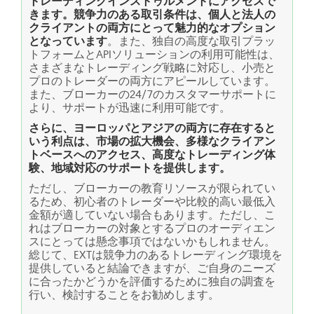
トレーディングインストゥルメントにアクセスで
きます。競争力のある取引条件は、個人と法人の
クライアントの両方にとって魅力的なオプション
となっています
。また、独自の高度な取引プラッ
トフォームとAPIソリューションの利用可能性は、
さまざまなトレーディング戦略に対応し、小売と
プロのトレーダーの両方にアピールしています。
また、ブローカーの24/7のカスタマーサポートに
より、サポートが迅速に利用可能です。
さらに、ヨーロッパとアジアの両方に存在すると
いう利点は、市場の拡大機会、多様なクライアン
トベースへのアクセス、高度なトレーディング体
験、地域対応のサポートを提供します。
ただし、ブローカーの教育リソースが限られてい
るため、初心者のトレーダーや比較的高い最低入
金額が適していない場合もあります。ただし、こ
れはブローカーの対象とするプロのオーディエン
スにとっては懸念事項ではないかもしれません。
総じて、EXTは競争力のあるトレーディング環境を
提供していると結論できますが、ご自身のニーズ
に合ったかどうかを評価するために独自の調査を
行い、検討することをお勧めします。