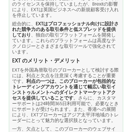
のライセンスを保持していましたが、Brexitの影響
により、EXTは英国ビジネスへの新規顧客受け入れ
を停止しています。
総合的に、
EXTはプロフェッショナル向けに設計さ
れた競争力のある取引条件と低スプレッドを提供
しており
、独自の取引プラットフォームを開発し
ています。これらのプラットフォームは高度なテ
クノロジーとさまざまな取引ツールで強化されて
います。
EXT のメリット・デメリット
EXTを外国為替取引のブローカーとして検討する際
には、利点と欠点を注意深く考慮することが重要
です。
利点の一つは、このブローカーが包括的な
トレーディングアカウントを通じて幅広い取引イ
ンストゥルメントへのダイレクトマーケットアク
セスを提供していることです
。さらに、カスタマ
ーサポートは24時間365日利用可能で、必要なとき
にサポートが受けられます。また、香港への展開
により、EXTブローカーはアジア太平洋地域のトレ
ーダーにとって魅力的な選択肢となっています。
一方、欠点として、このブローカーのウェブサイ