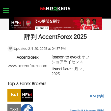
Skip
to
content
評判 AccentForex 2025
ホーム
外国為替ブローカー
Updated:
2月 20, 2025 at 04:37 PM
FX会社 詐欺
Reason to avoid:
オフ
AccentForex
ショアライセンス
外国為替教育
www.accentforex.com
Listed Date:
5月 25,
2023
トレーダーのお問い合わせ
Top 3 Forex Brokers
お問合せ
無料口座を開設
Top 1
HFM 評判
Top 2