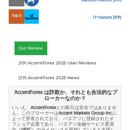
BlackBull Markets 評判
Top 3
FP Markets 評判
Our Review
評判 AccentForex 2025 User Reviews
評判 AccentForex 2025 News
AccentForex
は詐欺か、それとも合法的なブ
ローカーなのか？
いいえ、
AccentForex
との取引は安全ではありませ
ん。このブローカーは
Accent Markets Group Inc.
に
よって所有されており、バヌアツに登録されたオ
フショア企業であり、バヌアツ金融サービス委員
会（
VFSC
）のライセンスを所持していると主張し