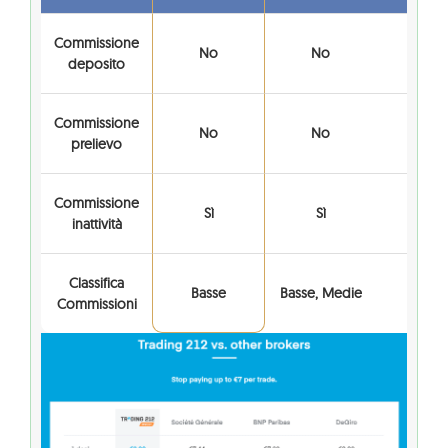
Commissione
No
No
No
deposito
Commissione
No
No
No
prelievo
Commissione
Sì
Sì
Sì
inattività
Classifica
Basse
Basse, Medie
Bass
Commissioni