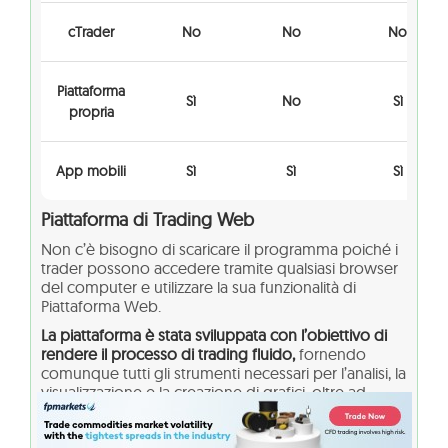
cTrader
No
No
No
Piattaforma
Sì
No
Sì
propria
App mobili
Sì
Sì
Sì
Piattaforma di Trading Web
Non c’è bisogno di scaricare il programma poiché i
trader possono accedere tramite qualsiasi browser
del computer e utilizzare la sua funzionalità di
Piattaforma Web.
La piattaforma è stata sviluppata con l’obiettivo di
rendere il processo di trading fluido,
fornendo
comunque tutti gli strumenti necessari per l’analisi, la
visualizzazione e la creazione di grafici, oltre ad
essere potenziata da un calendario economico
integrato e da un feed di notizie in tempo reale.