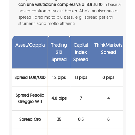
con una valutazione complessiva di 8.9 su 10
in base al
nostro confronto tra altri broker. Abbiamo riscontrato
spread Forex molto più bassi, e gli spread per altri
strumenti sono molto attraenti.
Asset/Coppia
Trading
Capital
ThinkMarkets
212
Index
Spread
Spread
Spread
Spread EUR/USD
1.2 pips
1.1 pips
0 pips
Spread Petrolio
4.8 pips
7
4
Greggio WTI
Spread Oro
35
0.5
6