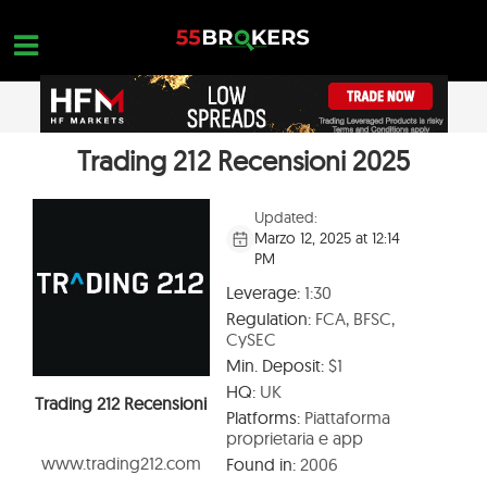
Skip
to
content
Trading 212 Recensioni 2025
PAGINA INIZIALE
OPEN A FREE ACCOUNT
Nothing found...
RECENSIONI DI BROKER FOREX
Updated:
Marzo 12, 2025 at 12:14
BROKER DA EVITARE
PM
FORMAZIONE FOREX
Leverage:
1:30
Regulation:
FCA, BFSC,
RICHIESTE DI COMMERCIO
CySEC
Min. Deposit:
$1
CONTATTACI
HQ:
UK
Trading 212 Recensioni
APRI UN ACCOUNT GRATUITO
Platforms:
Piattaforma
proprietaria e app
www.trading212.com
Found in:
2006