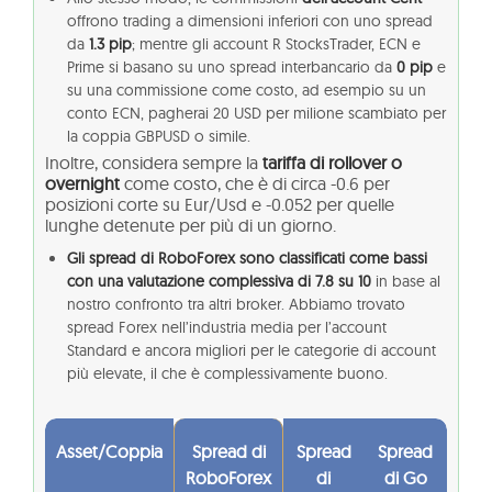
offrono trading a dimensioni inferiori con uno spread
da
1.3 pip
; mentre gli account R StocksTrader, ECN e
Prime si basano su uno spread interbancario da
0 pip
e
su una commissione come costo, ad esempio su un
conto ECN, pagherai 20 USD per milione scambiato per
la coppia GBPUSD o simile.
Inoltre, considera sempre la
tariffa di rollover o
overnight
come costo, che è di circa -0.6 per
posizioni corte su Eur/Usd e -0.052 per quelle
lunghe detenute per più di un giorno.
Gli spread di RoboForex sono classificati come bassi
con una valutazione complessiva di 7.8 su 10
in base al
nostro confronto tra altri broker. Abbiamo trovato
spread Forex nell’industria media per l’account
Standard e ancora migliori per le categorie di account
più elevate, il che è complessivamente buono.
Asset/Coppia
Spread di
Spread
Spread
RoboForex
di
di Go