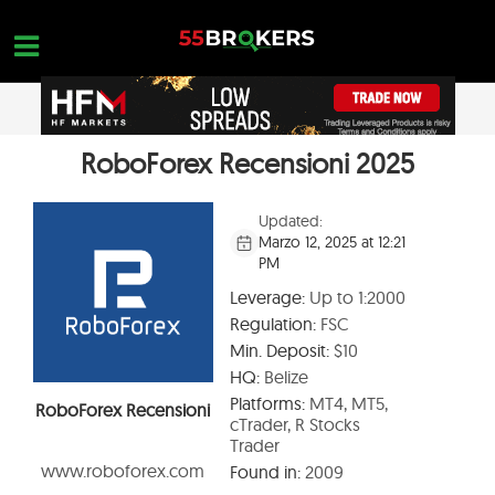
Skip
to
content
RoboForex Recensioni 2025
PAGINA INIZIALE
OPEN A FREE ACCOUNT
Nothing found...
RECENSIONI DI BROKER FOREX
Updated:
Marzo 12, 2025 at 12:21
BROKER DA EVITARE
PM
FORMAZIONE FOREX
Leverage:
Up to 1:2000
Regulation:
FSC
RICHIESTE DI COMMERCIO
Min. Deposit:
$10
CONTATTACI
HQ:
Belize
Platforms:
MT4, MT5,
RoboForex Recensioni
APRI UN ACCOUNT GRATUITO
cTrader, R Stocks
Trader
www.roboforex.com
Found in:
2009