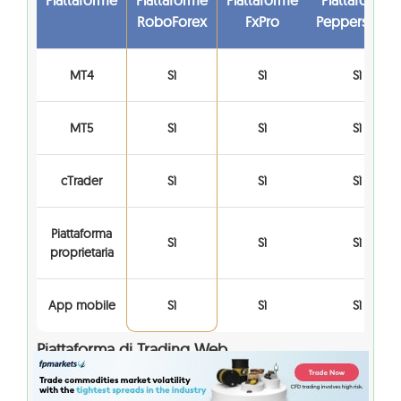
RoboForex
FxPro
Pepperstone
MT4
Sì
Sì
Sì
MT5
Sì
Sì
Sì
cTrader
Sì
Sì
Sì
Piattaforma
Sì
Sì
Sì
proprietaria
App mobile
Sì
Sì
Sì
Piattaforma di Trading Web
Tutte le piattaforme offerte, comprese MetaTrader
e cTrader, sono disponibili in versioni web e