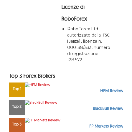
Licenze di
RoboForex
RoboForex Ltd -
autorizzato dalla
FSC
(Belize)
, licenza n.
000138/333, numero
di registrazione
128.572
Top 3 Forex Brokers
Top 1
HFM Review
Top 2
BlackBull Review
Top 3
FP Markets Review