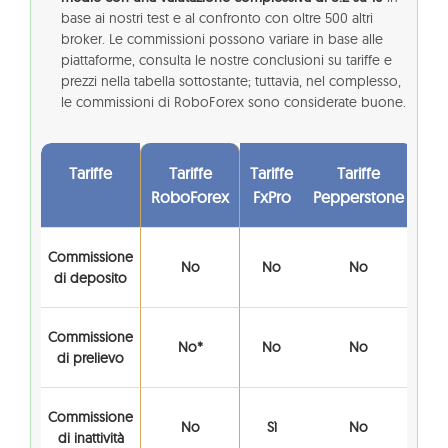
base ai nostri test e al confronto con oltre 500 altri
broker. Le commissioni possono variare in base alle
piattaforme, consulta le nostre conclusioni su tariffe e
prezzi nella tabella sottostante; tuttavia, nel complesso,
le commissioni di RoboForex sono considerate buone.
Tariffe
Tariffe
Tariffe
Tariffe
RoboForex
FxPro
Pepperstone
Commissione
No
No
No
di deposito
Commissione
No*
No
No
di prelievo
Commissione
No
Sì
No
di inattività