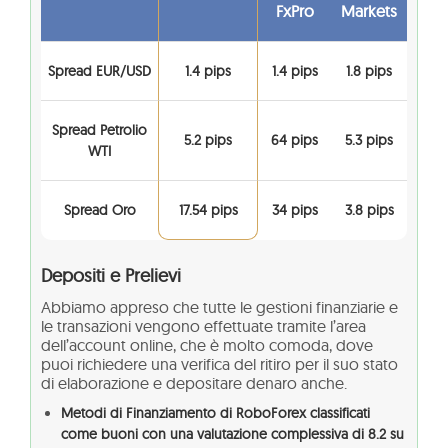
FxPro
Markets
Spread EUR/USD
1.4 pips
1.4 pips
1.8 pips
Spread Petrolio
5.2 pips
64 pips
5.3 pips
WTI
Spread Oro
17.54 pips
34 pips
3.8 pips
Depositi e Prelievi
Abbiamo appreso che tutte le gestioni finanziarie e
le transazioni vengono effettuate tramite l’area
dell’account online, che è molto comoda, dove
puoi richiedere una verifica del ritiro per il suo stato
di elaborazione e depositare denaro anche.
Metodi di Finanziamento di RoboForex classificati
come buoni con una valutazione complessiva di 8.2 su