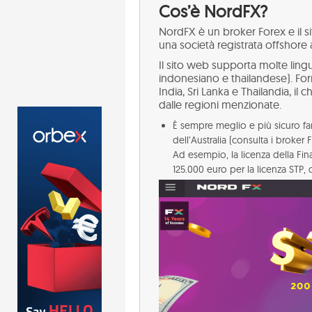
Cos’è NordFX?
NordFX è un broker Forex e il 
una società registrata offshore
Il sito web supporta molte lingu
indonesiano e thailandese). For
India, Sri Lanka e Thailandia, il 
dalle regioni menzionate.
È sempre meglio e più sicuro fa
dell’Australia (consulta i broker
Ad esempio, la licenza della Fin
125.000 euro per la licenza STP, ol