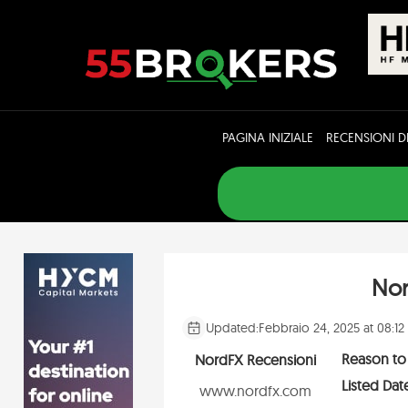
Skip
to
content
PAGINA INIZIALE
RECENSIONI D
Nor
Updated:
Febbraio 24, 2025 at 08:1
Reason to
NordFX Recensioni
Listed Dat
www.nordfx.com