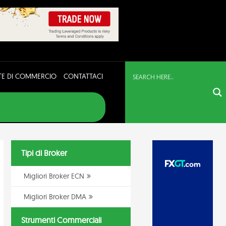
STE DI COMMERCIO
CONTATTACI
Tipi di Broker
Migliori Broker ECN
Migliori Broker DMA
Strumenti Commerciali