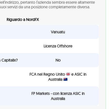
ell’indirizzo, pertanto l’azienda sembra essere altamente
suoi servizi da una posizione completamente diversa.
Riguardo a NordFX
Vanuatu
Licenza Offshore
 Capitalix?
No
FCA nel Regno Unito
e ASIC in
Australia
FP Markets - con licenza ASIC in
Australia