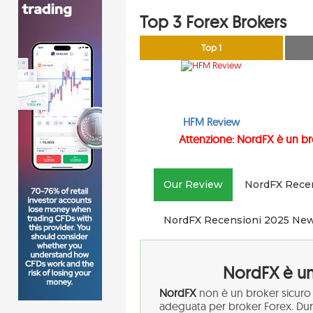
Top 3 Forex Brokers
Top 1
HFM Review
Attenzione: NordFX è un br
Our Review
NordFX Recen
NordFX Recensioni 2025 Ne
NordFX è una
NordFX
non è un broker sicuro 
adeguata per broker Forex. Duran