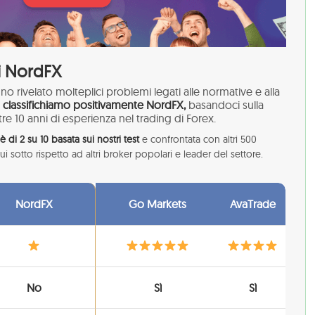
di NordFX
anno rivelato molteplici problemi legati alle normative e alla
 classifichiamo positivamente NordFX,
basandoci sulla
e 10 anni di esperienza nel trading di Forex.
 di 2 su 10 basata sui nostri test
e confrontata con altri 500
qui sotto rispetto ad altri broker popolari e leader del settore.
NordFX
Go Markets
AvaTrade
No
Sì
Sì