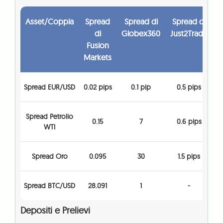
Asset/Coppia
Spread
Spread di
Spread di
di
Globex360
Just2Trade
Fusion
Markets
Spread EUR/USD
0.02 pips
0.1 pip
0.5 pips
Spread Petrolio
0.15
7
0.6 pips
WTI
Spread Oro
0.095
30
1.5 pips
Spread BTC/USD
28.091
1
-
Depositi e Prelievi