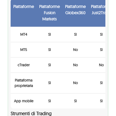
Piattaforme
Piattaforme
Piattaforme
Piattaforme
Fusion
Globex360
Just2Trade
Markets
MT4
Sì
Sì
Sì
MT5
Sì
No
Sì
cTrader
Sì
No
No
Piattaforma
Sì
No
Sì
proprietaria
App mobile
Sì
Sì
Sì
Strumenti di Trading