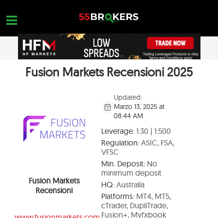
Skip
to
content
Fusion Markets Recensioni 2025
PAGINA INIZIALE
OPEN A FREE ACCOUNT
Nothing found...
RECENSIONI DI BROKER FOREX
Updated:
Marzo 13, 2025 at
BROKER DA EVITARE
08:44 AM
FORMAZIONE FOREX
Leverage:
1:30 | 1:500
Regulation:
ASIC, FSA,
RICHIESTE DI COMMERCIO
VFSC
Min. Deposit:
No
CONTATTACI
minimum deposit
Fusion Markets
HQ:
Australia
APRI UN ACCOUNT GRATUITO
Recensioni
Platforms:
MT4, MT5,
cTrader, DupliTrade,
Fusion+, Myfxbook
www.fusionmarkets.com