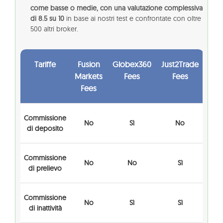
come basse o medie, con una valutazione complessiva
di 8.5 su 10
in base ai nostri test e confrontate con oltre
500 altri broker.
Tariffe
Fusion
Globex360
Just2Trade
Markets
Fees
Fees
Fees
Commissione
No
Sì
No
di deposito
Commissione
No
No
Sì
di prelievo
Commissione
No
Sì
Sì
di inattività