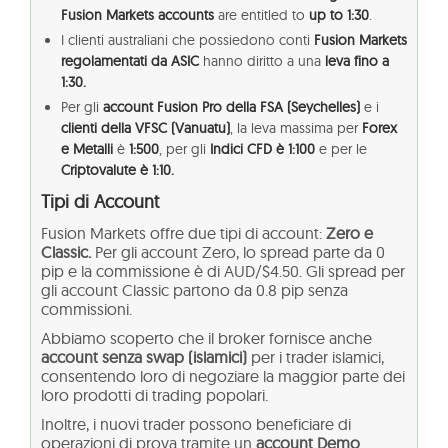
Fusion Markets accounts
are entitled to
up to 1:30
.
I clienti australiani che possiedono conti
Fusion Markets
regolamentati da ASIC
hanno diritto a una
leva fino a
1:30.
Per gli
account
Fusion Pro della FSA (Seychelles)
e i
clienti della VFSC (Vanuatu)
, la leva massima per
Forex
e Metalli
è
1:500
, per gli
Indici CFD è 1:100
e per le
Criptovalute è 1:10.
Tipi di Account
Fusion Markets offre due tipi di account:
Zero e
Classic.
Per gli account Zero, lo spread parte da 0
pip e la commissione è di AUD/$4.50. Gli spread per
gli account Classic partono da 0.8 pip senza
commissioni.
Abbiamo scoperto che il broker fornisce anche
account senza swap (islamici)
per i trader islamici,
consentendo loro di negoziare la maggior parte dei
loro prodotti di trading popolari.
Inoltre, i nuovi trader possono beneficiare di
operazioni di prova tramite un
account Demo