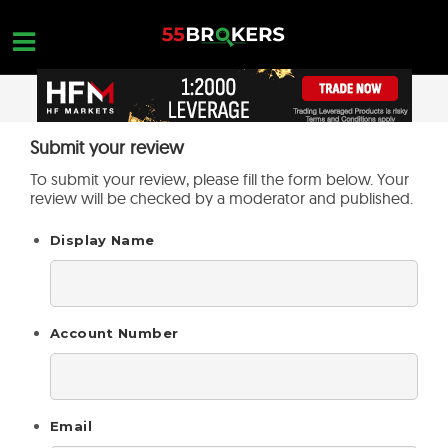
Skip
to
content
MEILLEUR BROKER FOREX
Submit your review
OPEN A FREE ACCOUNT
Nothing found...
To submit your review, please fill the form below. Your
ARNAQUE TRADING
review will be checked by a moderator and published.
FORMATION SUR LE FOREX
Display Name
DEMANDES DE COMMERCE
NOUS CONTACTER
Account Number
OUVREZ UN COMPTE GRATUIT
Email