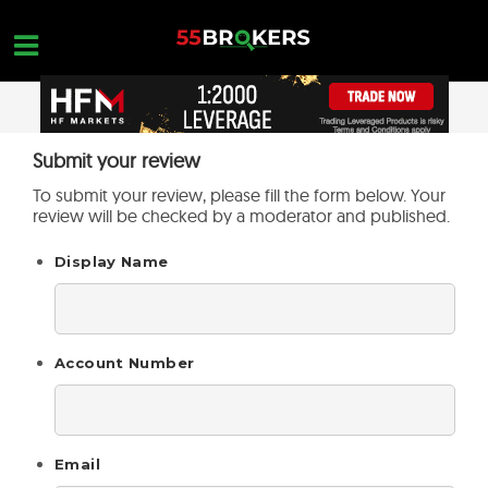
Skip
to
content
MEILLEUR BROKER FOREX
Submit your review
OPEN A FREE ACCOUNT
Nothing found...
To submit your review, please fill the form below. Your
ARNAQUE TRADING
review will be checked by a moderator and published.
FORMATION SUR LE FOREX
Display Name
DEMANDES DE COMMERCE
NOUS CONTACTER
Account Number
OUVREZ UN COMPTE GRATUIT
Email