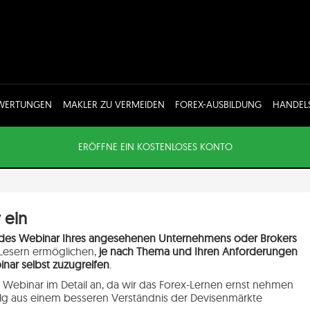
EWERTUNGEN
MAKLER ZU VERMEIDEN
FOREX-AUSBILDUNG
HANDEL
ERÖFFNE EIN KOSTENLOSES KONTO
 ein
des Webinar Ihres angesehenen Unternehmens oder Brokers
 Lesern ermöglichen,
je nach Thema und Ihren Anforderungen
nar selbst zuzugreifen
.
 Webinar im Detail an, da wir das Forex-Lernen ernst nehmen
olg aus einem besseren Verständnis der Devisenmärkte