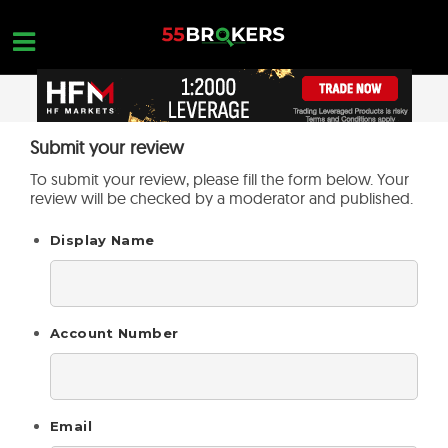
Skip
to
content
STARTSEITE
Submit your review
OPEN A FREE ACCOUNT
Nothing found...
To submit your review, please fill the form below. Your
FOREX BROKER BEWERTUNGEN
review will be checked by a moderator and published.
MAKLER ZU VERMEIDEN
Display Name
FOREX-AUSBILDUNG
HANDELSANFRAGEN
Account Number
KONTAKTIERE UNS
ERÖFFNE EIN KOSTENLOSES KONTO
Email