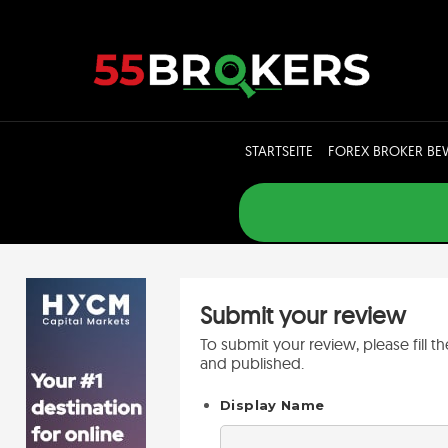
Skip
to
content
STARTSEITE
FOREX BROKER B
Submit your review
To submit your review, please fill 
and published.
Display Name