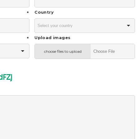
Country
Upload images
choose files to upload
dFZj