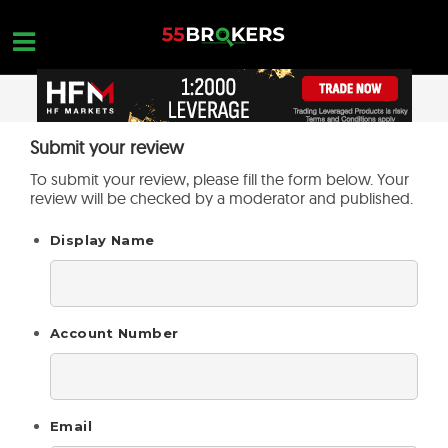
Skip
to
content
STARTSEITE
Submit your review
OPEN A FREE ACCOUNT
Nothing found...
To submit your review, please fill the form below. Your
FOREX BROKER BEWERTUNGEN
review will be checked by a moderator and published.
MAKLER ZU VERMEIDEN
Display Name
FOREX-AUSBILDUNG
HANDELSANFRAGEN
Account Number
KONTAKTIERE UNS
ERÖFFNE EIN KOSTENLOSES KONTO
Email