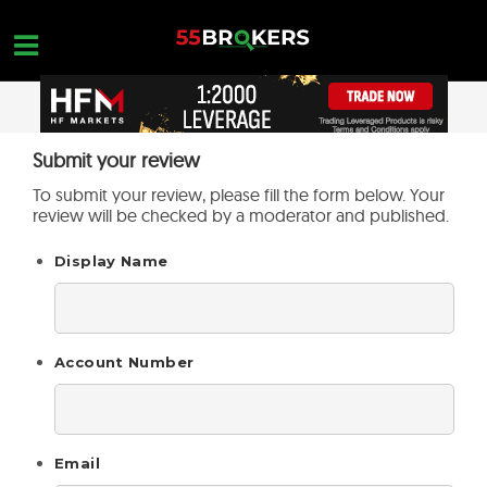
Skip
to
content
STARTSEITE
Submit your review
OPEN A FREE ACCOUNT
Nothing found...
To submit your review, please fill the form below. Your
FOREX BROKER BEWERTUNGEN
review will be checked by a moderator and published.
MAKLER ZU VERMEIDEN
Display Name
FOREX-AUSBILDUNG
HANDELSANFRAGEN
Account Number
KONTAKTIERE UNS
ERÖFFNE EIN KOSTENLOSES KONTO
Email