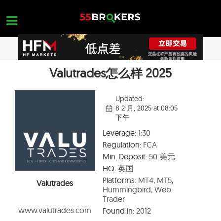
Skip
to
content
Valutrades怎么样 2025
主页面
正规外汇交易平台
Updated:
8 2 月, 2025 at 08:05
外汇黑平台
下午
学习外汇交易
Leverage:
1:30
Regulation:
FCA
平台查询
Min. Deposit:
50 美元
联系我们
HQ:
英国
Platforms:
MT4, MT5,
Valutrades
开设一个免费账户
Hummingbird, Web
Trader
www.valutrades.com
Found in:
2012