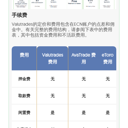
手续费
Valutrades的定价和费用包含在ECN账户的点差和佣
金中。有关完整的费用结构，请参阅下表中的费用
表，其中包括资金费用和不活跃费用。
费用
Valutrades
AvaTrade 费
eToro
费用
用
费用
押金费
无
无
无
取款费
无
无
无
闲置费
是
是
是