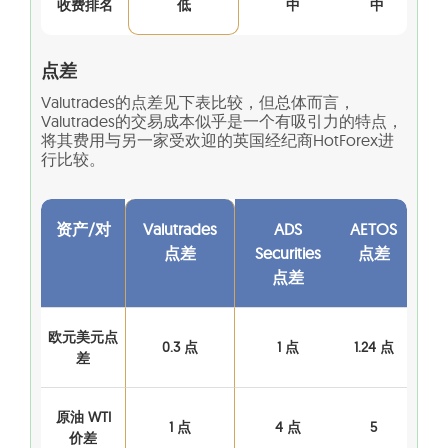
收费排名
低
中
中
点差
Valutrades的点差见下表比较，但总体而言，
Valutrades的交易成本似乎是一个有吸引力的特点，
将其费用与另一家受欢迎的英国经纪商HotForex进
行比较。
资产/对
Valutrades
ADS
AETOS
点差
Securities
点差
点差
欧元美元点
0.3 点
1 点
1.24 点
差
原油 WTI
1 点
4 点
5
价差