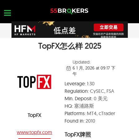
Skip
to
content
TopFX怎么样 2025
主页面
正规外汇交易平台
Updated:
6 1 月, 2026 at 09:17 下
外汇黑平台
午
学习外汇交易
Leverage:
1:30
Regulation:
CySEC, FSA
平台查询
Min. Deposit:
0 美元
联系我们
HQ:
塞浦路斯
Platforms:
MT4, cTrader
TopFX
开设一个免费账户
Found in:
2010
www.topfx.com
TopFX牌照