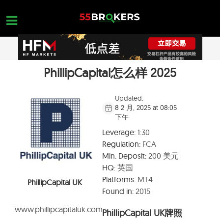
Skip
to
content
PhillipCapital怎么样 2025
主页面
正规外汇交易平台
Updated:
8 2 月, 2025 at 08:05
外汇黑平台
下午
学习外汇交易
Leverage:
1:30
Regulation:
FCA
平台查询
Min. Deposit:
200 美元
联系我们
HQ:
英国
Platforms:
MT4
PhillipCapital UK
开设一个免费账户
Found in:
2015
www.phillipcapitaluk.com
PhillipCapital UK牌照