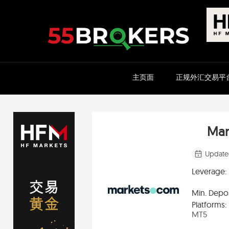
Skip
to
content
主页面
正规外汇交易平
Mar
Update
Leverage:
Min. Depos
Platforms:
MT5