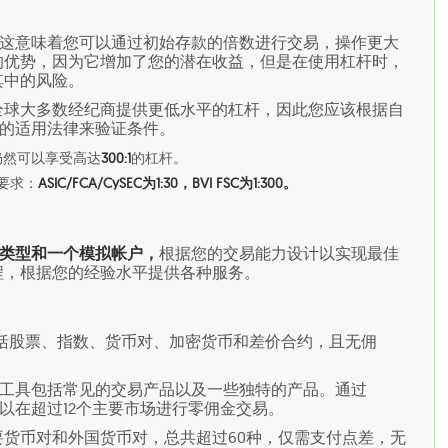
金交易，这意味着您可以通过初始存款的倍数进行交易，操作更大
的优势，因为它增加了您的潜在收益，但是在使用杠杆时，
其中的风险。
全球大多数经纪商提供更低水平的杠杆，因此您应该根据自
m实体的适用法律来验证条件。
您仍然可以享受高达
300:1
的杠杆。
要求：
ASIC/FCA/CySEC为1:30，BVI FSC为1:300。
要帐户类型和一个模拟帐户，
根据您的交易能力设计以实现最佳
程，根据您的经验水平提供各种服务。
，包括股票、指数、货币对、加密货币和差价合约，且无佣
触的交易工具包括常见的交易产品以及一些独特的产品。通过
易，可以在超过12个主要市场进行零佣金交易。
货币对和外国货币对，总共超过60种，仅需支付点差，无