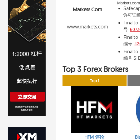
Markets.c
Safecap
Markets.com
许可证
Finalto
www.markets.com
号
6073
Finalto 
编号
42
Finalto
编号 SI
Top 3 Forex Brokers
Top 1
HFM 评论
Bl