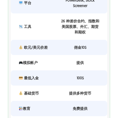
Powerdesk, Stock
平台
Screener
26 种差价合约、指数和
工具
美国股票、外汇、期货
和期权
欧元/美元价差
佣金10$
模拟帐户
提供
最低入金
100$
基础货币
提供多种货币
教育
免费提供