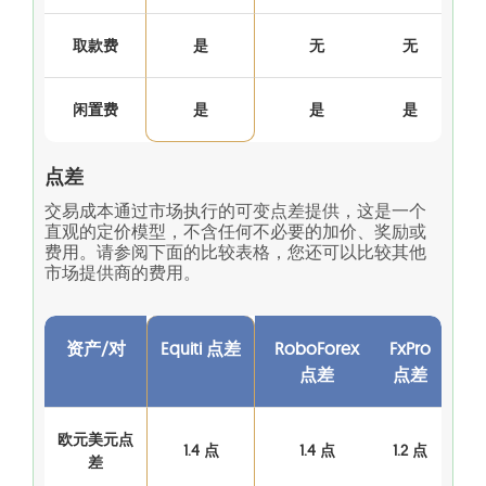
取款费
是
无
无
闲置费
是
是
是
点差
交易成本通过市场执行的可变点差提供，这是一个
直观的定价模型，不含任何不必要的加价、奖励或
费用。请参阅下面的比较表格，您还可以比较其他
市场提供商的费用。
资产/对
Equiti 点差
RoboForex
FxPro
点差
点差
欧元美元点
1.4 点
1.4 点
1.2 点
差