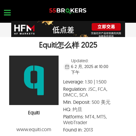
Skip
to
content
Equiti怎么样 2025
主页面
正规外汇交易平台
Updated:
6 2 月, 2025 at 10:00
外汇黑平台
下午
学习外汇交易
Leverage:
1:30 | 1:500
Regulation:
JSC, FCA,
平台查询
DMCC, SCA
Min. Deposit:
500 美元
联系我们
HQ:
约旦
Equiti
开设一个免费账户
Platforms:
MT4, MT5,
WebTrader
www.equiti.com
Found in:
2013