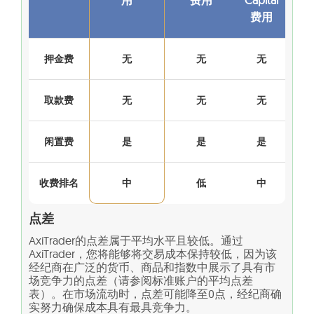
费用
押金费
无
无
无
取款费
无
无
无
闲置费
是
是
是
收费排名
中
低
中
点差
AxiTrader的点差属于平均水平且较低。通过
AxiTrader，您将能够将交易成本保持较低，因为该
经纪商在广泛的货币、商品和指数中展示了具有市
场竞争力的点差（请参阅标准账户的平均点差
表）。在市场流动时，点差可能降至0点，经纪商确
实努力确保成本具有最具竞争力。