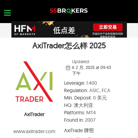
Skip
to
content
AxiTrader怎么样 2025
主页面
正规外汇交易平台
Updated:
6 2 月, 2025 at 09:43
外汇黑平台
下午
学习外汇交易
Leverage:
1:400
Regulation:
ASIC, FCA
平台查询
Min. Deposit:
0 美元
联系我们
HQ:
澳大利亚
Platforms:
MT4
AxiTrader
开设一个免费账户
Found in:
2007
AxiTrade 牌照
www.axitrader.com