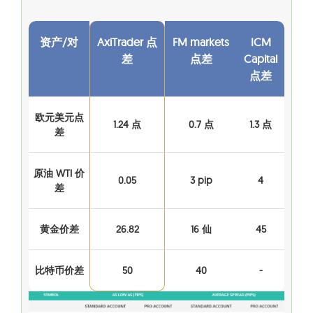
资产/对
AxiTrader 点
FM markets
ICM
差
点差
Capital
点差
欧元美元点
1.24 点
0.7 点
1.3 点
差
原油 WTI 价
0.05
3 pip
4
差
黄金价差
26.82
16 仙
45
比特币价差
50
40
-