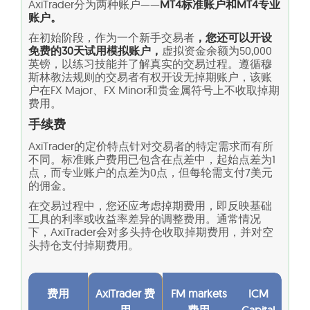
AxiTrader分为两种账户——
MT4标准账户和MT4专业
账户。
在初始阶段，作为一个新手交易者
，您还可以开设
免费的30天试用模拟账户，
虚拟资金余额为50,000
英镑，以练习技能并了解真实的交易过程。遵循穆
斯林教法规则的交易者有权开设无掉期账户，该账
户在FX Major、FX Minor和贵金属符号上不收取掉期
费用。
手续费
AxiTrader的定价特点针对交易者的特定需求而有所
不同。标准账户费用已包含在点差中，起始点差为1
点，而专业账户的点差为0点，但每轮需支付7美元
的佣金。
在交易过程中，您还应考虑掉期费用，即反映基础
工具的利率或收益率差异的调整费用。通常情况
下，AxiTrader会对多头持仓收取掉期费用，并对空
头持仓支付掉期费用。
费用
AxiTrader 费
FM markets
ICM
用
费用
Capital