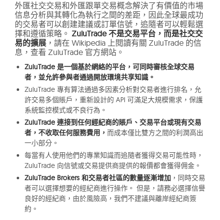
外匯社交交易和外匯跟單交易概念解決了有價值的市場
信息分析與其轉化為執行之間的差距，因此全球最成功
的交易者可以創建建議或訂單信號，追隨者可以輕鬆選
擇和遵循策略。
ZuluTrade 不是交易平台，而是社交交
易的擴展
，請在 Wikipedia 上閱讀有關 ZuluTrade 的信
息，查看 ZuluTrade 官方網站。
ZuluTrade 是一個基於網絡的平台，可同時審核全球交易
者，並允許參與者通過開放環境共享知識。
ZuluTrade 專有算法通過多因素分析對交易者進行排名，允
許交易多個賬戶，重新設計的 API 可滿足大規模需求，保護
系統監控模式或不良行為。
ZuluTrade 連接到任何經紀商的賬戶、交易平台或現有交易
者，不收取任何服務費用，
而成本僅比雙方之間的利潤高出
一小部分。
每當有人使用他們的專業知識而追隨者獲得交易可能性時，
ZuluTrade 向信號或交易提供商提供的報價都會獲得佣金。
ZuluTrade Brokers 和交易者社區的數量逐漸增加
，同時交易
者可以選擇想要的經紀商進行操作。 但是，請務必選擇信譽
良好的經紀商，由於風險高，我們不建議與離岸經紀商簽
約。