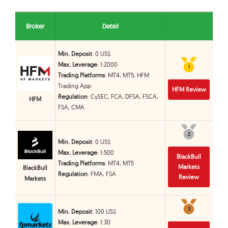
Broker
Detail
Min. Deposit
: 0 US$
Max. Leverage
: 1:2000
1
1
Trading Platforms
: MT4, MT5, HFM
Trading App
HFM Review
Regulation
: CySEC, FCA, DFSA, FSCA,
HFM
FSA, CMA
2
2
Min. Deposit
: 0 US$
Max. Leverage
: 1:500
BlackBull
Trading Platforms
: MT4, MT5
Markets
BlackBull
Regulation
: FMA, FSA
Review
Markets
3
3
Min. Deposit
: 100 US$
Max. Leverage
: 1:30