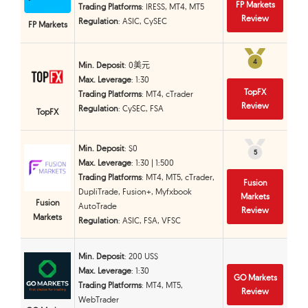
FP Markets
Trading Platforms
: IRESS, MT4, MT5
Review
Regulation
: ASIC, CySEC
FP Markets
4
4
Min. Deposit
: 0美元
Max. Leverage
: 1:30
TopFX
Trading Platforms
: MT4, cTrader
Review
Regulation
: CySEC, FSA
TopFX
Min. Deposit
: $0
5
5
Max. Leverage
: 1:30 | 1:500
Trading Platforms
: MT4, MT5, cTrader,
Fusion
DupliTrade, Fusion+, Myfxbook
Markets
Fusion
AutoTrade
Review
Markets
Regulation
: ASIC, FSA, VFSC
Min. Deposit
: 200 US$
Max. Leverage
: 1:30
GO Markets
Trading Platforms
: MT4, MT5,
Review
WebTrader