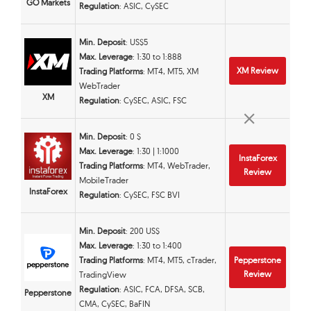
GO Markets
Regulation
: ASIC, CySEC
Min. Deposit
: US$5
Max. Leverage
: 1:30 to 1:888
XM Review
Trading Platforms
: MT4, MT5, XM
WebTrader
XM
Regulation
: CySEC, ASIC, FSC
Min. Deposit
: 0 $
Max. Leverage
: 1:30 | 1:1000
InstaForex
Trading Platforms
: MT4, WebTrader,
Review
MobileTrader
InstaForex
Regulation
: CySEC, FSC BVI
Min. Deposit
: 200 US$
Max. Leverage
: 1:30 to 1:400
Trading Platforms
: MT4, MT5, cTrader,
Pepperstone
Review
TradingView
Regulation
: ASIC, FCA, DFSA, SCB,
Pepperstone
CMA, CySEC, BaFIN