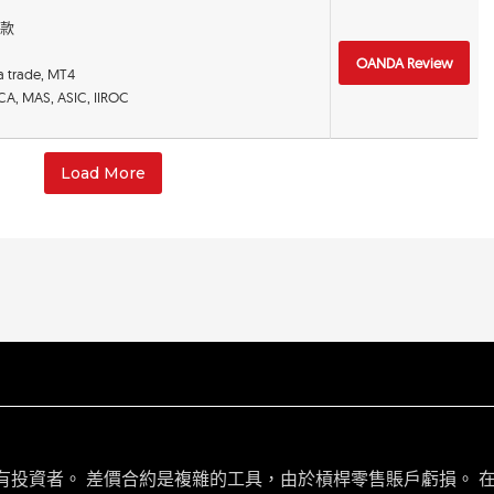
存款
OANDA Review
a trade, MT4
FCA, MAS, ASIC, IIROC
Load More
有投資者。 差價合約是複雜的工具，由於槓桿零售賬戶虧損。 