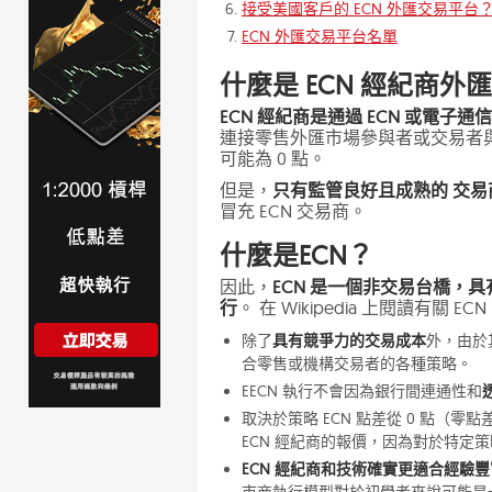
接受美國客戶的 ECN 外匯交易平台
ECN 外匯交易平台名單
什麼是 ECN 經紀商外
ECN 經紀商是通過 ECN 或電
連接零售外匯市場參與者或交易者
可能為 0 點。
但是，
只有監管良好且成熟的 交易商
冒充 ECN 交易商。
什麼是ECN？
因此，
ECN 是一個非交易台橋，
行
。 在 Wikipedia 上閱讀有關 E
除了
具有競爭力的交易成本
外，由於
合零售或機構交易者的各種策略。
EECN 執行不會因為銀行間連通性和
取決於策略 ECN 點差從 0 點
ECN 經紀商的報價，因為對於特定
ECN 經紀商和技術確實更適合經驗
市商執行模型對於初學者來說可能是一個不錯的選