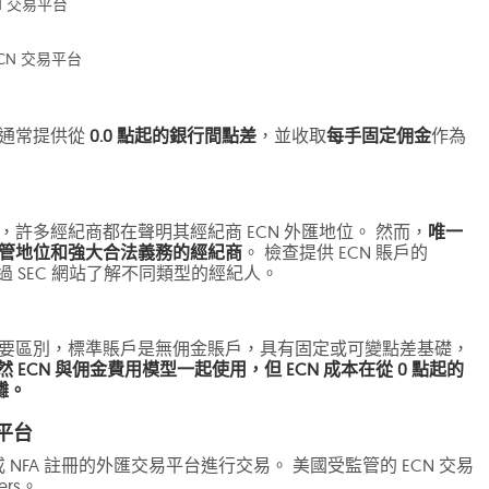
CN 交易平台
ECN 交易平台
人通常提供從
0.0 點起的銀行間點差
，並收取
每手固定佣金
作為
勢，許多經紀商都在聲明其經紀商 ECN 外匯地位。 然而，
唯一
的監管地位和強大合法義務的經紀商
。 檢查提供 ECN 賬戶的
通過 SEC 網站了解不同類型的經紀人。
是主要區別，標準賬戶是無佣金賬戶，具有固定或可變點差基礎，
然 ECN 與佣金費用模型一起使用，但 ECN 成本在從 0 點起的
攤。
平台
或 NFA 註冊的外匯交易平台進行交易。 美國受監管的 ECN 交易
ers。