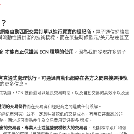
？
匯？
子通信網絡自動匹配交易訂單以進行買賣的經紀商，
電子通信網絡是
與流動性提供者的技術橋樑，而在某些時候歐元/美元點差甚至
 才能真正保證其 ECN 環境的使用
，因為我們發現許多騙子
具有直通式處理執行，可通過自動化網絡在各方之間直接連接執
CN 的更多信息。
其功能，ECN 技術還可以延長交易時間，以及自動交易的高效率以及適
透明的交易條件
而在交易者和經紀商之間造成任何誤解。
（零點差經紀商列表）並不一定意味著較低的交易成本，有時它甚至高於非
策略，固定或可變點差作為交易費用要好得多 選項。
豐富的交易者、專業人士或經營規模較大的交易者
。 相對標準賬戶和做
擇（另請查看 Best Forex Brokers for Beginners），以及