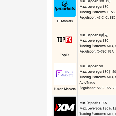
Min. Deposit
: 100 US$
Max. Leverage
: 1:30
Trading Platforms
: IRESS
Regulation
: ASIC, CySEC
FP Markets
Min. Deposit
: 0美元
Max. Leverage
: 1:30
Trading Platforms
: MT4, 
Regulation
: CySEC, FSA
TopFX
Min. Deposit
: $0
Max. Leverage
: 1:30 | 1:5
Trading Platforms
: MT4,
AutoTrade
Regulation
: ASIC, FSA, V
Fusion Markets
Min. Deposit
: US$5
Max. Leverage
: 1:30 to 1
Trading Platforms
: MT4,