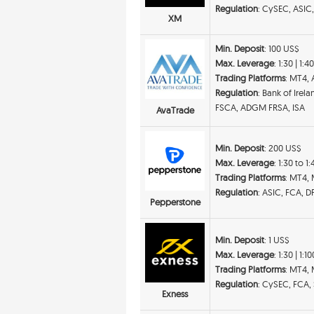
Regulation
: CySEC, ASIC
XM
Min. Deposit
: 100 US$
Max. Leverage
: 1:30 | 1:4
Trading Platforms
: MT4,
Regulation
: Bank of Irel
FSCA, ADGM FRSA, ISA
AvaTrade
Min. Deposit
: 200 US$
Max. Leverage
: 1:30 to 1
Trading Platforms
: MT4,
Regulation
: ASIC, FCA, 
Pepperstone
Min. Deposit
: 1 US$
Max. Leverage
: 1:30 | 1:1
Trading Platforms
: MT4,
Regulation
: CySEC, FCA,
Exness