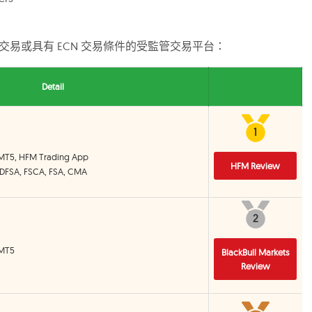
 交易或具有 ECN 交易條件的受監管交易平台：
Detail
1
1
 MT5, HFM Trading App
HFM Review
 DFSA, FSCA, FSA, CMA
2
2
 MT5
BlackBull Markets
Review