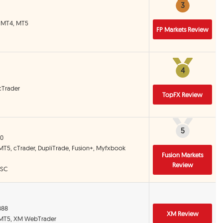
3
3
, MT4, MT5
FP Markets Review
4
4
cTrader
TopFX Review
5
5
00
 MT5, cTrader, DupliTrade, Fusion+, Myfxbook
Fusion Markets
Review
FSC
:888
XM Review
 MT5, XM WebTrader