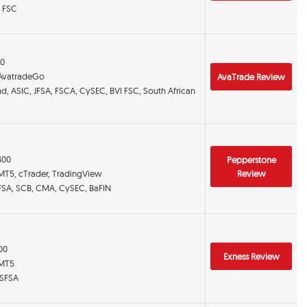
, FSC
00
 AvatradeGo
AvaTrade Review
and, ASIC, JFSA, FSCA, CySEC, BVI FSC, South African
:400
Pepperstone
 MT5, cTrader, TradingView
Review
DFSA, SCB, CMA, CySEC, BaFIN
000
Exness Review
 MT5
 SFSA