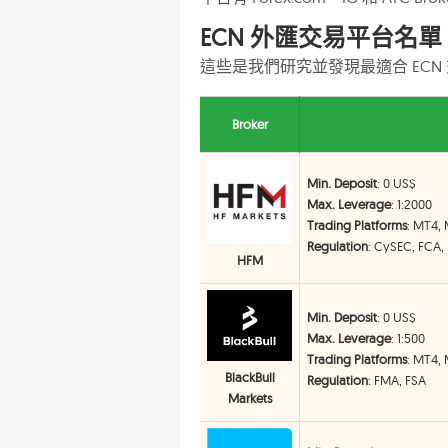
ECN 外匯交易平台名單
這些是我們研究並發現最適合 ECN
Broker
Min. Deposit
: 0 US$
Max. Leverage
: 1:2000
Trading Platforms
: MT4,
Regulation
: CySEC, FCA,
HFM
Min. Deposit
: 0 US$
Max. Leverage
: 1:500
Trading Platforms
: MT4,
BlackBull
Regulation
: FMA, FSA
Markets