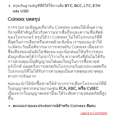
สกุลเงินฐานบัญชีที่มีให้ใช้งานคือ
BTC, BCC, LTC, ETH
และ USD
Coinexx บทสรุป
การรวบรวมข้อมูลเกี่ยวกับ Coinexx แสดงให้เห็นความ
กังวลที่สำคัญเกี่ยวกับความน่าเชื่อถือและความซื่อสัตย์
ของโบรกเกอร์ สรุปได้ว่า Coinexx ไม่ใช่โบรกเกอร์ที่ดี
ที่สุดในการเลือกหรือเทรดด้วย ดังนั้น เราขอแนะนำให้
ระมัดระวังเมื่อพิจารณาการเทรดกับ Coinexx เนื่องจาก
ชื่อเสียงของมันยังไม่ชัดเจน และข้อเสนอให้บริการของ
มันถูกสังเกตได้ว่าไม่น่าไว้วางใจ ความจริงที่มันไม่ได้รับ
การควบคุมเป็นสัญญาณไฟแดงใหญ่ในการซื้อขายฟ
อร์เร็กซ์ บ่อยครั้งการเทรดกับโบรกเกอร์นอกประเทศหรือ
โบรกเกอร์ที่ไม่ได้รับการควบคุมเป็นสาเหตุของขาดทุน
ทางการเงินมาก
ขอแนะนำให้นักซื้อขายให้ลำบากการเลือกโบรกเกอร์ที่มี
ใบอนุญาตจากหน่วยงานเช่น
FCA, ASIC, หรือ CySEC
เนื่องจากใบอนุญาตเหล่านี้จะให้ระดับความปลอดภัยที่สูง
ขึ้น
คะแนนรวมและประสบการณ์สำหรับ Coinexx คือลบ
on
Leave a Comment