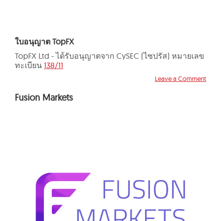
ใบอนุญาต TopFX
TopFX Ltd - ได้รับอนุญาตจาก CySEC (ไซปรัส) หมายเลข
ทะเบียน
138/11
on
Leave a Comment
TopF
Fusion Markets