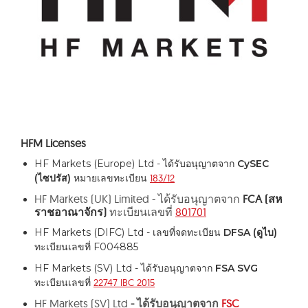
HFM Licenses
HF Markets (Europe) Ltd - ได้รับอนุญาตจาก
CySEC
(ไซปรัส)
หมายเลขทะเบียน
183/12
HF Markets (UK) Limited - ได้รับอนุญาตจาก
FCA (สห
ราชอาณาจักร)
ทะเบียนเลขที่
801701
HF Markets (DIFC) Ltd - เลขที่จดทะเบียน
DFSA (ดูไบ)
ทะเบียนเลขที่ F004885
HF Markets (SV) Ltd - ได้รับอนุญาตจาก
FSA SVG
ทะเบียนเลขที่
22747 IBC 2015
HF Markets (SV) Ltd
- ได้รับอนุญาตจาก
FSC