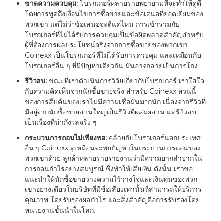
ขาดความควบคุม:
โบรกเกอร์หลายรายพยายามที่จะทำให้ดูดี
โดยการพูดถึงเงื่อนไขการซื้อขายและข้อเสนอที่ยอดเยี่ยมของ
พวกเขา แต่ไม่ว่าข้อเสนอจะดีแค่ไหน การเข้าร่วมกับ
โบรกเกอร์ที่ไม่ได้รับการควบคุมเป็นข้อผิดพลาดสำคัญสำหรับ
ผู้ที่ต้องการผลประโยชน์จริงจากการซื้อขายของพวกเขา
Coinexx เป็นโบรกเกอร์ที่ไม่ได้รับการควบคุม และเหมือนกับ
โบรกเกอร์อื่น ๆ ที่มีปัญหาเดียวกัน มันอาจกลายเป็นการโกง
รีวิวลบ:
ขณะที่เราดำเนินการวิจัยเกี่ยวกับโบรกเกอร์ เราใส่ใจ
กับความคิดเห็นจากนักซื้อขายจริง สำหรับ Coinexx ส่วนนี้
ของการสืบค้นของเราไม่มีความเชื่อมั่นมากนัก เนื่องจากรีวิวที่
มีอยู่จากนักซื้อขายส่วนใหญ่เป็นรีวิวที่ผสมผสาน แต่รีวิวลบ
เป็นเรื่องที่น่ากังวลจริง ๆ
กระบวนการถอนไม่เพียงพอ:
คล้ายกับโบรกเกอร์นอกประเทศ
อื่น ๆ Coinexx ดูเหมือนจะพบปัญหาในกระบวนการถอนของ
พวกเขาด้วย ลูกค้าหลายรายรายงานว่ามีความยากลำบากใน
การถอนกำไรอย่างสมบูรณ์ ซึ่งทำให้เสียเงิน ดังนั้น เราขอ
แนะนำให้นักซื้อขายวางความไว้วางใจและเงินทุนของพวก
เขาอย่างเดียวในบริษัทที่มีชื่อเสียงเท่านั้นที่สามารถให้บริการ
คุณภาพ โดยรับรองผลกำไร และสิ่งสำคัญคือการรับรองโดย
หน่วยงานชั้นนำในโลก.