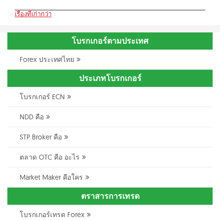
Coin
แนะแนว
เรื่องที่เก่ากว่า
เรื่อง
โบรกเกอร์ตามประเทศ
Forex ประเทศไทย
ประเภทโบรกเกอร์
โบรกเกอร์ ECN
NDD คือ
STP Broker คือ
ตลาด OTC คือ อะไร
Market Maker คือใคร
ตราสารการเทรด
โบรกเกอร์เทรด Forex