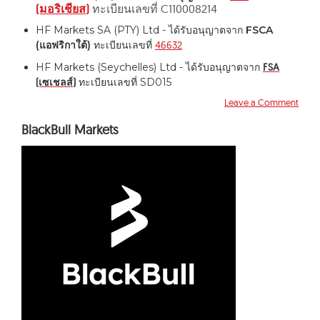
(มอริเชียส)
ทะเบียนเลขที่ C110008214
HF Markets SA (PTY) Ltd - ได้รับอนุญาตจาก
FSCA
(แอฟริกาใต้)
ทะเบียนเลขที่
46632
HF Markets (Seychelles) Ltd - ได้รับอนุญาตจาก
FSA
(เซเชลส์)
ทะเบียนเลขที่ SD015
on
Leave a Comment
HFM
BlackBull Markets