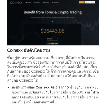
Coinexx
อันดับโดยรวม
ขึ้นอยู่กับความรู้และความเชี่ยวชาญที่มีอย่างเป็นความ
ละเอียดของเรา ซึ่งรองรับมากกว่าสิบปีในการมีส่วนร่วม
ในการซื้อขายฟอร์เร็กซ์ เราได้ระบุข้อสงสัยที่สำคัญเกี่ยว
กับสถานะของ Coinexx ในด้านการควบคุมและความเชื่อ
ถือโดยรวม ดังผลลัพธ์ เราไม่สามารถให้คะแนนที่เป็นก
ลางต่อ Coinexx ได้
คะแนนรวมของ Coinexx คือ 3 จาก 10
ขึ้นอยู่กับการทดสอบ
ของเราและเปรียบเทียบกับโบรกเกอร์อื่น ๆ อีก 500 ราย โปรด
ดูการจัดอันดับของเราด้านล่างเทียบกับโบรกเกอร์อื่น ๆ ที่นิยม
และเป็นผู้นำในอุตสาหกรรมนี้.