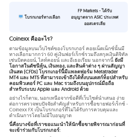
FP Markets - ได้รับ
โบรกเกอร์ทางเลือก
อนุญาตจาก ASIC ประเทศ
ออสเตรเลีย
Coinexx
คืออะไร?
ตามข้อมูลบนเว็บไซต์ของโบรกเกอร์ คอยเน็ตเน็กซ์นั้นมี
ทางเลือกมากกว่า 60 คู่เงินฟอร์เร็กซ์รวมถึงสกุลเงินดิจิทัล
เช่นบิตคอยน์, ไลท์คอยน์ และอีเธอเรียม นอกจากนี้
ยังมี
โอกาสในดัชนีหุ้น, เงินทอง, และสินค้าต่าง ๆ ผ่านสัญญา
เงินสด (CFDs) โบรกเกอร์นี้มีแพลตฟอร์ม Metatrader
MT4 และ MT5 ที่สามารถเข้าถึงได้ทั้งบนเดสก์ท็อปสำหรับ
คอมพิวเตอร์ PC และ Mac รวมถึงบนอุปกรณ์มือถือ
สำหรับระบบ Apple และ Android ด้วย
อย่างไรก็ตาม, นอกเหนือจากข้อดีที่เว็บไซต์นำเสนอ ง่าย
ต่อการตรวจพบปัจจัยสำคัญสำหรับการซื้อขายฟอร์เร็กซ์ -
Coinexx FX เป็นโบรกเกอร์ที่ไม่ได้รับการควบคุมและ
ดำเนินการโดยไม่มีใบอนุญาต
นี่คือบางข้อที่เราขอแนะนำให้นักซื้อขายพิจารณาก่อนที่
จะเข้าร่วมกับโบรกเกอร์: