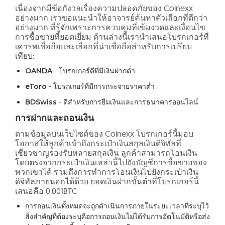
เนื่องจากมีข้อกังวลเรื่องความปลอดภัยของ Coinexx
อย่างมาก เราขอแนะนำให้อาจารย์ค้นหาตัวเลือกที่ดีกว่า
อย่างมาก ที่รู้จักเพราะการควบคุมที่เข้มงวดและเงื่อนไข
การซื้อขายที่ยอดเยี่ยม ด้านล่างนี้เรานำเสนอโบรกเกอร์ที่
เคารพเชื่อถือและเลือกที่น่าเชื่อถือสำหรับการเปรียบ
เทียบ:
OANDA
- โบรกเกอร์ดีที่มีเงินฝากต่ำ
eToro
- โบรกเกอร์ที่มีการกระจายราคาต่ำ
BDSwiss
- ดีสำหรับการยืมเงินและการธนาคารออนไลน์
การฝากและถอนเงิน
ตามข้อมูลบนเว็บไซต์ของ Coinexx โบรกเกอร์นี้มอบ
โอกาสให้ลูกค้าเข้าถึงกระเป๋าเงินสกุลเงินดิจิทัลที่
เชี่ยวชาญรองรับหลายสกุลเงิน ลูกค้าสามารถโอนเงิน
โดยตรงจากกระเป๋าเงินเหล่านี้ไปยังบัญชีการซื้อขายของ
พวกเขาได้ รวมถึงการทำการโอนเงินไปยังกระเป๋าเงิน
ดิจิทัลภายนอกได้ด้วย ยอดเงินฝากขั้นต่ำที่โบรกเกอร์นี้
เสนอคือ 0.001BTC
การถอนเงินทั้งหมดจะถูกดำเนินการภายในระยะเวลาที่ระบุไว้
สิ่งสำคัญที่ต้องระบุคือการถอนเงินไม่ได้รับการอัตโนมัติหรือส่ง