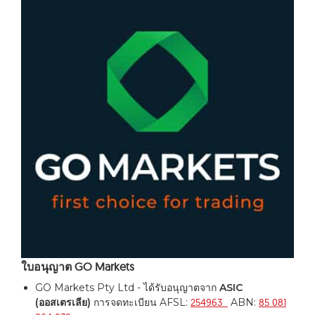
ใบอนุญาต GO Markets
GO Markets Pty Ltd - ได้รับอนุญาตจาก
ASIC
(ออสเตรเลีย)
การจดทะเบียน AFSL:
254963
ABN:
85 081