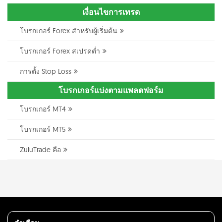
เงื่อนไขการเทรด
โบรกเกอร์ Forex สำหรับผู้เริ่มต้น
โบรกเกอร์ Forex สเปรดต่ำ
การตั้ง Stop Loss
โบรกเกอร์แบ่งตามแพลตฟอร์ม
โบรกเกอร์ MT4
โบรกเกอร์ MT5
ZuluTrade คือ