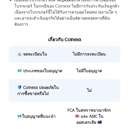
โบรกเกอร์ ในกรณีของ Coinexx ไม่มีการรับประกันเงินลูกค้า
เนื่องจากโบรกเกอร์นี้ไม่ได้รับการควบคุมโดยหน่วยงานใด ๆ
และอาจจะดำเนินธุรกิจได้อย่างเอ็นต์ตายตลอดทางที่มัน
ต้องการ
เกี่ยวกับ Coinexx
จดทะเบียนใน
ไม่มีการลงทะเบียน
ประเภทของใบอนุญาต
ไม่มีใบอนุญาต
Coinexx ปลอดภัยใน
ไม่
การซื้อขายหรือไม่
FCA ในสหราชอาณาจักร
ใบอนุญาตที่แนะนำ
และ ASIC ใน
ออสเตรเลีย