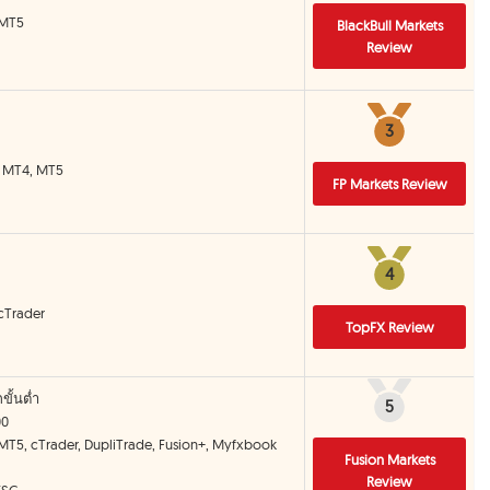
 MT5
BlackBull Markets
Review
3
3
S, MT4, MT5
FP Markets Review
4
4
 cTrader
TopFX Review
กขั้นต่ำ
5
5
00
 MT5, cTrader, DupliTrade, Fusion+, Myfxbook
Fusion Markets
Review
VFSC