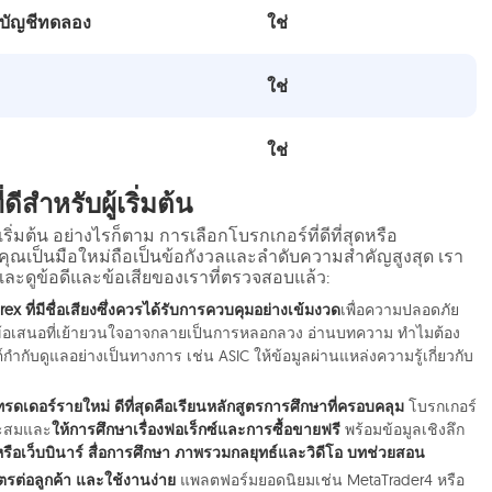
ะบัญชีทดลอง
ใช่
ใช่
ใช่
สำหรับผู้เริ่มต้น
ริ่มต้น อย่างไรก็ตาม การเลือกโบรกเกอร์ที่ดีที่สุดหรือ
กคุณเป็นมือใหม่ถือเป็นข้อกังวลและลำดับความสำคัญสูงสุด เรา
ะดูข้อดีและข้อเสียของเราที่ตรวจสอบแล้ว:
x ที่มีชื่อเสียงซึ่งควรได้รับการควบคุมอย่างเข้มงวด
เพื่อความปลอดภัย
นข้อเสนอที่เย้ายวนใจอาจกลายเป็นการหลอกลวง อ่านบทความ ทำไมต้อง
กำกับดูแลอย่างเป็นทางการ เช่น ASIC ให้ข้อมูลผ่านแหล่งความรู้เกี่ยวกับ
รดเดอร์รายใหม่ ดีที่สุดคือเรียนหลักสูตรการศึกษาที่ครอบคลุม
โบรกเกอร์
หมาะสมและ
ให้การศึกษาเรื่องฟอเร็กซ์และการซื้อขายฟรี
พร้อมข้อมูลเชิงลึก
ือเว็บบินาร์ สื่อการศึกษา ภาพรวมกลยุทธ์และวิดีโอ บทช่วยสอน
มิตรต่อลูกค้า และใช้งานง่าย
แพลตฟอร์มยอดนิยมเช่น MetaTrader4 หรือ