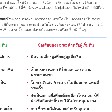
ดีโอแนะนำออนไลน์จำนวนมาก ดังนั้นการพิจารณาโบรกเกอร์ที่เสนอ
ี่ซอฟต์แวร์ที่ซับซ้อนเช่น cTrader, NinjaTrader ไม่ใช่ตัวเลือกที่ดีที่สุด
สอบทักษะ
การเทรดผ่านการทดลองเทรดโดยไม่มีความเสี่ยงในสภาพ
ารดีที่จะเข้าร่วมการแข่งขันหรือโต้ตอบกับเทรดเดอร์ที่มีประสบการณ์
มโซเชียลเทรดดิ้ง แพลตฟอร์มคัดลอกเทรดหรือเครื่องมืออื่นๆ
่มต้น
ข้อเสียของ Forex สำหรับผู้เริ่มต้น
แง่การ
มีความเสี่ยงสูงที่จะสูญเสียเงิน
มืออาชีพ
เป็นกระบวนการที่ใช้เวลาและความ
พยายามมาก
เป็น
โดยปกติแล้ว Forex จะไม่มีผลตอบแทนที่
รวดเร็ว
จำเป็นอย่างยิ่งที่จะต้องเลือกโบรกเกอร์ที่
น่าเชื่อถือเท่านั้น จะได้ไม่ตกหลุมพราง
นาดเล็ก
การซื้อขายไม่เหมาะสำหรับทุกคน