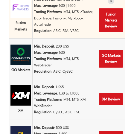
5
5
Max. Leverage
: 1:30 | 1:500
Trading Platforms
: MT4, MT5, cTrader,
Fusion
DupliTrade, Fusion+, Myfxbook
Markets
Fusion
AutoTrade
Review
Markets
Regulation
: ASIC, FSA, VFSC
Min. Deposit
: 200 US$
Max. Leverage
: 1:30
GO Markets
Trading Platforms
: MT4, MT5,
Review
WebTrader
GO Markets
Regulation
: ASIC, CySEC
Min. Deposit
: US$5
Max. Leverage
: 1:30 to 1:1000
XM Review
Trading Platforms
: MT4, MT5, XM
WebTrader
XM
Regulation
: CySEC, ASIC, FSC
Min. Deposit
: 500 US$
Max. Leverage
: 1:400