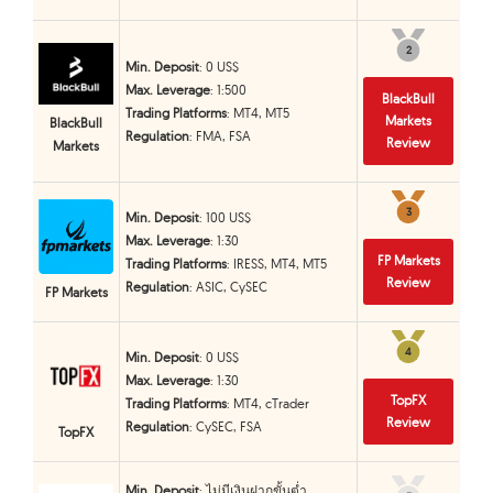
2
2
Min. Deposit
: 0 US$
Max. Leverage
: 1:500
BlackBull
Trading Platforms
: MT4, MT5
Markets
BlackBull
Regulation
: FMA, FSA
Review
Markets
3
3
Min. Deposit
: 100 US$
Max. Leverage
: 1:30
FP Markets
Trading Platforms
: IRESS, MT4, MT5
Review
Regulation
: ASIC, CySEC
FP Markets
4
4
Min. Deposit
: 0 US$
Max. Leverage
: 1:30
TopFX
Trading Platforms
: MT4, cTrader
Review
Regulation
: CySEC, FSA
TopFX
Min. Deposit
: ไม่มีเงินฝากขั้นต่ำ