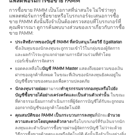
แพลตฟอร์มการซื้อขาย PAMM
การซื้อขาย PAMM เป็นโอกาสที่น่าสนใจ ไม่ใช่ว่าทุก
แพลตฟอร์มการซื้อขายหรือโบรกเกอร์จะเสนอการซื้อ
ขาย PAMM ดังนั้นจึงจำเป็นต้องตรวจสอบที่โบรกเกอร์ที่
คุณพิจารณา ดูการค้นพบบางส่วนของเราเกี่ยวกับการซื้อ
ขาย PAMM:
ประสิทธิภาพของบัญชี PAMM ที่สนับสนุนโดยวิธี Egalitarian
ซึ่งเงินทุนของนักลงทุนจะถูกรวมเข้าไว้ในกลุ่มของผู้จัดการ
และผลกำไรจะถูกแจกจ่ายตามการมีส่วนร่วมที่ทำโดย
เปอร์เซ็นต์การจัดสรร
ยอดคงเหลือใน
บัญชี PAMM Master
แสดงถึงยอดรวมของเงิน
ฝากของลูกค้าทั้งหมด ในขณะที่เงินของนักลงทุนยังคงอยู่ใน
บัญชีซื้อขายของตนเองเพื่อความปลอดภัย
นักลงทุนรายย่อย
สามารถ
ทำธุรกรรมจากกองทุนหรือไปยัง
บัญชีซื้อขายได้อย่างเคร่งครัดและเป็นส่วนตัวเท่านั้น
ในขณะ
ที่ค่าธรรมเนียมการดำเนินการที่ผู้จัดการบัญชีได้รับจะถูกถอน
ออกจากบัญชีของลูกค้าโดยอัตโนมัติ
คุณสมบัติของ PAMM เป็นกระบวนการลงทุน
ที่มักจะ
อำนวย
ความสะดวกโดยบุคคลตัวกลาง
หรือโบรกเกอร์ที่รับเงินจากนัก
ลงทุนและดำเนินการซื้อขายผ่านผู้จัดการบัญชี ไม่ว่าจะด้วย
วิธีการซื้อขายด้วยตนเองหรืออัตโนมัติ ดังนั้นจึงจำเป็นอย่างยิ่ง