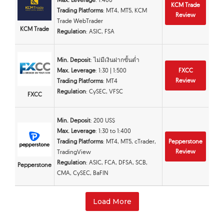
KCM Trade
Trading Platforms
: MT4, MT5, KCM
Review
Trade WebTrader
KCM Trade
Regulation
: ASIC, FSA
Min. Deposit
: ไม่มีเงินฝากขั้นต่ำ
Max. Leverage
: 1:30 | 1:500
FXCC
Review
Trading Platforms
: MT4
Regulation
: CySEC, VFSC
FXCC
Min. Deposit
: 200 US$
Max. Leverage
: 1:30 to 1:400
Trading Platforms
: MT4, MT5, cTrader,
Pepperstone
Review
TradingView
Regulation
: ASIC, FCA, DFSA, SCB,
Pepperstone
CMA, CySEC, BaFIN
Load More