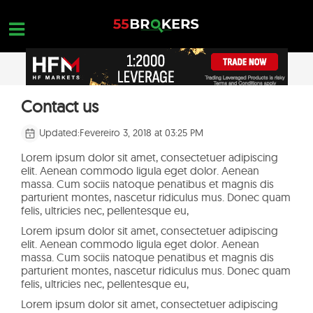
Skip
to
content
MELHOR CORRETORA PARA FOREX
Contact us
OPEN A FREE ACCOUNT
Nothing found...
FOREX GOLPES
Updated:
Fevereiro 3, 2018 at 03:25 PM
EDUCAÇÃO EM FOREX
Lorem ipsum dolor sit amet, consectetuer adipiscing
elit. Aenean commodo ligula eget dolor. Aenean
CONSULTAS DE NEGOCIAÇÃO
massa. Cum sociis natoque penatibus et magnis dis
parturient montes, nascetur ridiculus mus. Donec quam
felis, ultricies nec, pellentesque eu,
CONTATE-NOS
Lorem ipsum dolor sit amet, consectetuer adipiscing
ABRA UMA CONTA GRATUITA
elit. Aenean commodo ligula eget dolor. Aenean
massa. Cum sociis natoque penatibus et magnis dis
parturient montes, nascetur ridiculus mus. Donec quam
felis, ultricies nec, pellentesque eu,
Lorem ipsum dolor sit amet, consectetuer adipiscing