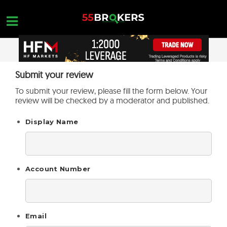
Skip
to
content
HOGAR
Submit your review
OPEN A FREE ACCOUNT
Nothing found...
To submit your review, please fill the form below. Your
MEJORES BROKERS FOREX
review will be checked by a moderator and published.
FORMACIÓN EN FOREX
Display Name
FORMACIÓN EN FOREX
CONSULTAS DE OPERACIONES
Account Number
CONTACTA
ABRIR UNA CUENTA GRATUITA
Email