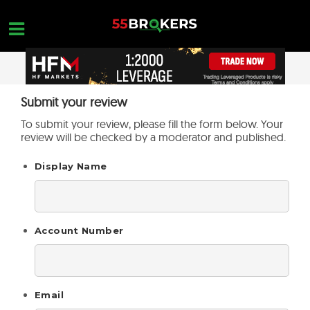
Skip
to
content
STARTSEITE
Submit your review
OPEN A FREE ACCOUNT
Nothing found...
To submit your review, please fill the form below. Your
FOREX BROKER BEWERTUNGEN
review will be checked by a moderator and published.
MAKLER ZU VERMEIDEN
Display Name
FOREX-AUSBILDUNG
HANDELSANFRAGEN
Account Number
KONTAKTIERE UNS
ERÖFFNE EIN KOSTENLOSES KONTO
Email