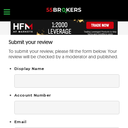
Skip
to
content
STARTSEITE
Submit your review
OPEN A FREE ACCOUNT
Nothing found...
To submit your review, please fill the form below. Your
FOREX BROKER BEWERTUNGEN
review will be checked by a moderator and published.
MAKLER ZU VERMEIDEN
Display Name
FOREX-AUSBILDUNG
HANDELSANFRAGEN
Account Number
KONTAKTIERE UNS
ERÖFFNE EIN KOSTENLOSES KONTO
Email